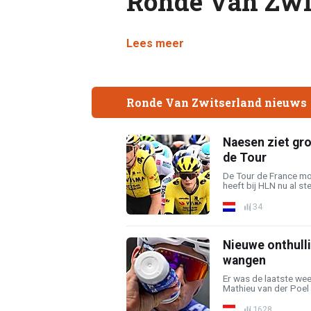
Ronde Van Zwi
Lees meer
Ronde Van Zwitserland nieuws
Naesen ziet gro
de Tour
De Tour de France mo
heeft bij HLN nu al ste
34
Nieuwe onthulli
wangen
Er was de laatste wee
Mathieu van der Poel k
1628