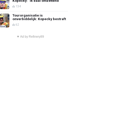
Kopecky: "Ik baal ontzettend"
134
Tourorganisatie is
onverbiddelijk: Kopecky bestraft
62
▼ Ad by Refinery89