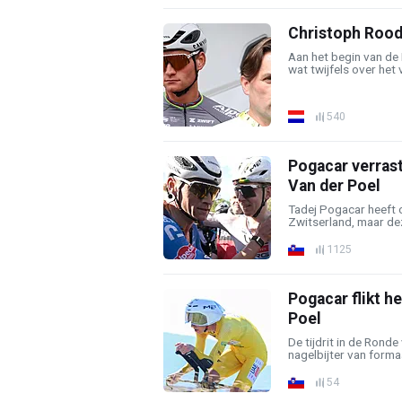
Christoph Roodh
Aan het begin van de
wat twijfels over het 
540
Pogacar verrast
Van der Poel
Tadej Pogacar heeft 
Zwitserland, maar dez
1125
Pogacar flikt h
Poel
De tijdrit in de Rond
nagelbijter van forma
54