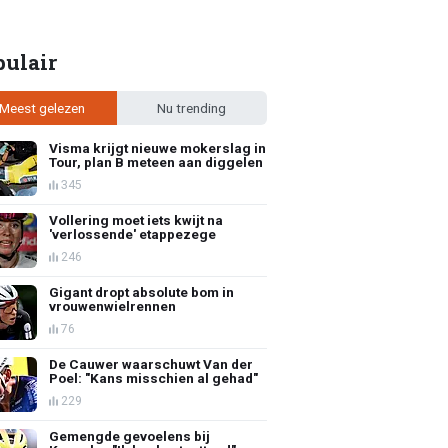
pulair
Meest gelezen
Nu trending
Visma krijgt nieuwe mokerslag in
Tour, plan B meteen aan diggelen
345
Vollering moet iets kwijt na
'verlossende' etappezege
246
Gigant dropt absolute bom in
vrouwenwielrennen
76
De Cauwer waarschuwt Van der
Poel: "Kans misschien al gehad"
229
Gemengde gevoelens bij