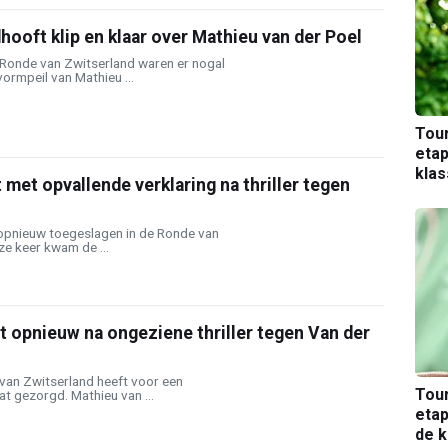
ooft klip en klaar over Mathieu van der Poel
 Ronde van Zwitserland waren er nogal
vormpeil van Mathieu ...
Tou
etap
kla
 met opvallende verklaring na thriller tegen
opnieuw toegeslagen in de Ronde van
e keer kwam de ...
et opnieuw na ongeziene thriller tegen Van der
e van Zwitserland heeft voor een
Tou
at gezorgd. Mathieu van ...
etap
de k