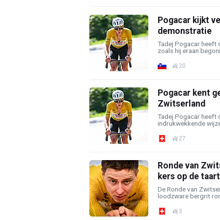
Pogacar kijkt v
demonstratie
Tadej Pogacar heeft 
zoals hij eraan begon
20
Pogacar kent g
Zwitserland
Tadej Pogacar heeft 
indrukwekkende wijze 
27
Ronde van Zwits
kers op de taar
De Ronde van Zwitser
loodzware bergrit rond
3