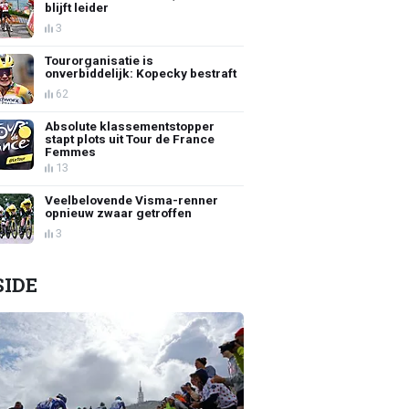
blijft leider
3
Tourorganisatie is
onverbiddelijk: Kopecky bestraft
62
Absolute klassementstopper
stapt plots uit Tour de France
Femmes
13
Veelbelovende Visma-renner
opnieuw zwaar getroffen
3
SIDE