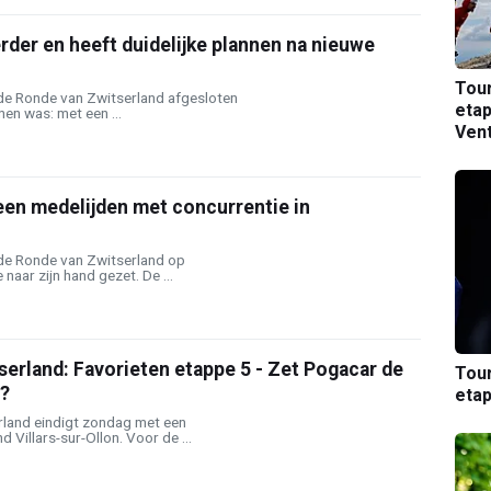
erder en heeft duidelijke plannen na nieuwe
Tou
de Ronde van Zwitserland afgesloten
etap
nen was: met een ...
Ven
een medelijden met concurrentie in
de Ronde van Zwitserland op
naar zijn hand gezet. De ...
erland: Favorieten etappe 5 - Zet Pogacar de
Tou
t?
etap
land eindigt zondag met een
 Villars-sur-Ollon. Voor de ...