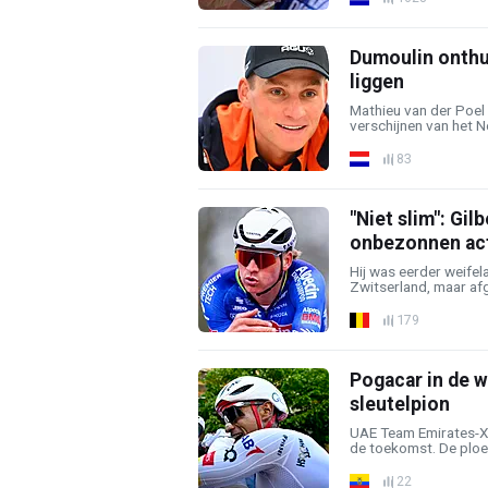
Dumoulin onthul
liggen
Mathieu van der Poel z
verschijnen van het Ne
83
"Niet slim": Gil
onbezonnen ac
Hij was eerder weife
Zwitserland, maar af
179
Pogacar in de w
sleutelpion
UAE Team Emirates-X
de toekomst. De ploeg
22