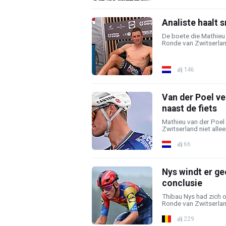
Analiste haalt s
De boete die Mathieu v
Ronde van Zwitserland 
146
Van der Poel v
naast de fiets
Mathieu van der Poel h
Zwitserland niet allee
66
Nys windt er ge
conclusie
Thibau Nys had zich o
Ronde van Zwitserlan
229