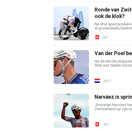
Ronde van Zwits
ook de klok?
Na drie spectaculaire
al grotendeels beslist
7
Van der Poel be
Na de eerste etappes
flink wat twijfel onts
69
Narváez is sprin
Jhonatan Narváez hee
Zwitserland op zijn n
3