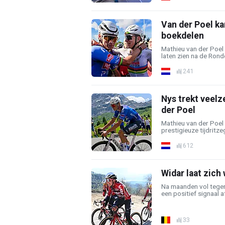
Van der Poel ka
boekdelen
Mathieu van der Poel
laten zien na de Ronde
241
Nys trekt veelz
der Poel
Mathieu van der Poel
prestigieuze tijdritze
612
Widar laat zich
Na maanden vol tegen
een positief signaal a
33