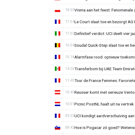
Visma aan het feest: Fenomenale 
18:33
Le Court slaat toe en bezorgt AG 
17:54
Definitief verdict: UCI deelt vier 
17:02
Soudal Quick-Step slaat toe en h
16:04
Alarmfase rood: opnieuw toekomst
15:18
Transferbom bij UAE Team Emirate
14:26
Tour de France Femmes: Favoriete
11:45
Reusser komt met serieuze Vento
10:43
Picnic PostNL haalt uit na vertrek
10:01
UCI kondigt aardverschuiving aan
09:23
Hoe is Pogacar zó goed? Wetensc
08:42