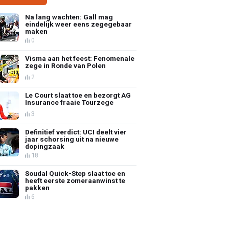
Na lang wachten: Gall mag
eindelijk weer eens zegegebaar
maken
0
Visma aan het feest: Fenomenale
zege in Ronde van Polen
2
Le Court slaat toe en bezorgt AG
Insurance fraaie Tourzege
3
Definitief verdict: UCI deelt vier
jaar schorsing uit na nieuwe
dopingzaak
18
Soudal Quick-Step slaat toe en
heeft eerste zomeraanwinst te
pakken
6