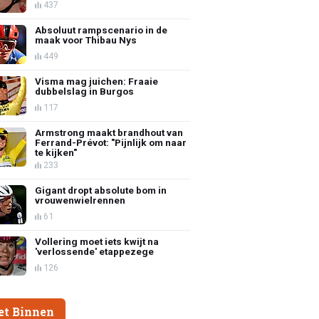
437
Absoluut rampscenario in de
maak voor Thibau Nys
449
Visma mag juichen: Fraaie
dubbelslag in Burgos
117
Armstrong maakt brandhout van
Ferrand-Prévot: "Pijnlijk om naar
te kijken"
233
Gigant dropt absolute bom in
vrouwenwielrennen
61
Vollering moet iets kwijt na
'verlossende' etappezege
126
et Binnen