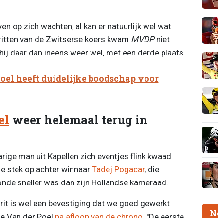
n op zich wachten, al kan er natuurlijk wel wat
 ritten van de Zwitserse koers kwam
MVDP
niet
s hij daar dan ineens weer wel, met een derde plaats.
oel heeft duidelijke boodschap voor
el
weer helemaal terug in
arige man uit Kapellen zich eventjes flink kwaad
e stek op achter winnaar
Tadej Pogacar
, die
conde sneller was dan zijn Hollandse kameraad.
jdrit is wel een bevestiging dat we goed gewerkt
N
ge Van der Poel
na afloop van de chrono
. ''De eerste