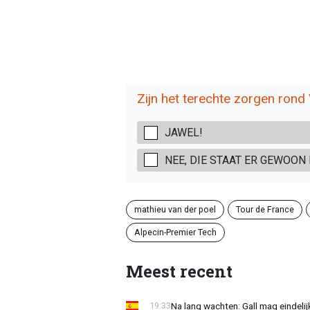
Zijn het terechte zorgen rond
JAWEL!
NEE, DIE STAAT ER GEWOON 
mathieu van der poel
Tour de France
Alpecin-Premier Tech
Meest recent
Na lang wachten: Gall mag eindel
19:33