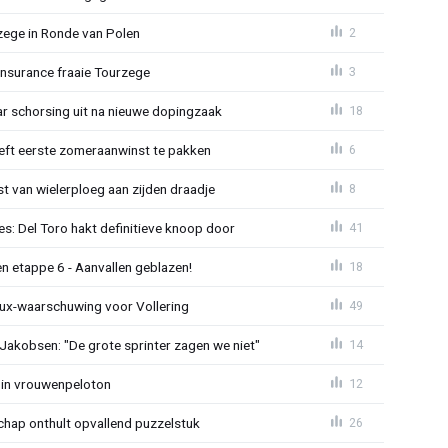
zege in Ronde van Polen
2
Insurance fraaie Tourzege
3
jaar schorsing uit na nieuwe dopingzaak
18
eeft eerste zomeraanwinst te pakken
6
 van wielerploeg aan zijden draadje
8
s: Del Toro hakt definitieve knoop door
41
n etappe 6 - Aanvallen geblazen!
18
ux-waarschuwing voor Vollering
49
 Jakobsen: "De grote sprinter zagen we niet"
14
 in vrouwenpeloton
12
hap onthult opvallend puzzelstuk
26