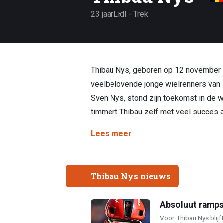
23 jaar
Lidl - Trek
Thibau Nys, geboren op 12 november 2
veelbelovende jonge wielrenners van z
Sven Nys, stond zijn toekomst in de w
timmert Thibau zelf met veel succes a
Lees meer
Thibau Nys nieuws
Absoluut ramps
Voor Thibau Nys blijf