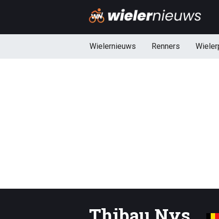
Wielernieuws
Renners
Wieler
Thibau Nys