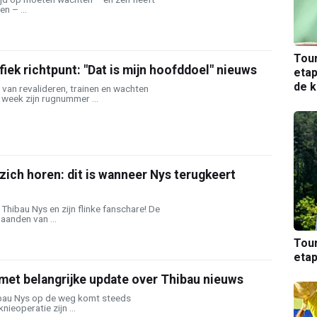
en – ...
Tou
fiek richtpunt: "Dat is mijn hoofddoel" nieuws
etap
de k
 van revalideren, trainen en wachten
week zijn rugnummer ...
 zich horen: dit is wanneer Nys terugkeert
Thibau Nys en zijn flinke fanschare! De
aanden van ...
Tou
etap
met belangrijke update over Thibau nieuws
ibau Nys op de weg komt steeds
nieoperatie zijn ...