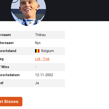
ornaam
Thibau
ternaam
Nys
oorteland
Belgium
eg
Lidl - Trek
 Wins
-
oortedatum
12-11-2002
ief
Ja
et Binnen