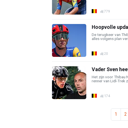
779
Hoopvolle upda
De terugkeer van Thib
alles volgens plan verl
20
Vader Sven hee
Het zijn voor Thibau 
renner van Lidl-Trek za
174
1
2