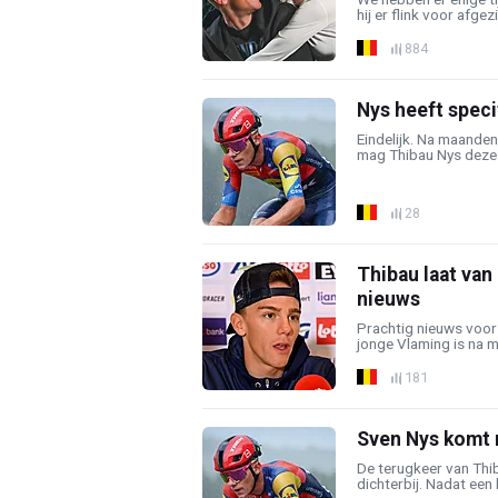
hij er flink voor afgezi
884
Nys heeft speci
Eindelijk. Na maanden
mag Thibau Nys deze 
28
Thibau laat van
nieuws
Prachtig nieuws voor 
jonge Vlaming is na m
181
Sven Nys komt 
De terugkeer van Th
dichterbij. Nadat een k