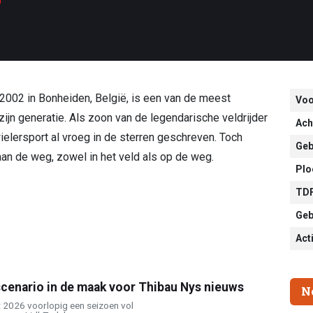
002 in Bonheiden, België, is een van de meest
Vo
ijn generatie. Als zoon van de legendarische veldrijder
Ach
ielersport al vroeg in de sterren geschreven. Toch
Geb
an de weg, zowel in het veld als op de weg.
Plo
TDF
Geb
Act
cenario in de maak voor Thibau Nys nieuws
N
t 2026 voorlopig een seizoen vol