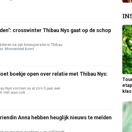
IN
den": crosswinter Thibau Nys gaat op de schop
deren na zijn knieoperatie is Thibau
ie. Momenteel komt ...
oet boekje open over relatie met Thibau Nys:
Tou
etap
au Nys vormen nu al zo’n 5 jaar een
kla
. Het was ook ...
riendin Anna hebben heuglijk nieuws te melden
ijd op moeten wachten – en zelf heeft