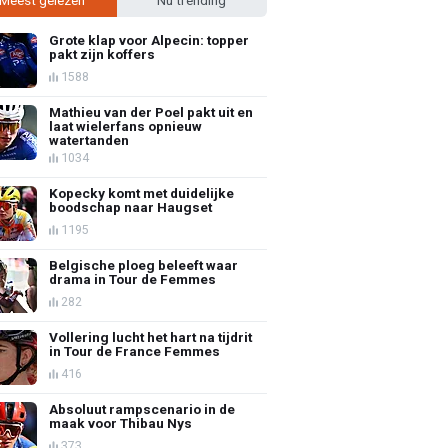
Grote klap voor Alpecin: topper
pakt zijn koffers
1588
Mathieu van der Poel pakt uit en
laat wielerfans opnieuw
watertanden
1034
Kopecky komt met duidelijke
boodschap naar Haugset
1195
Belgische ploeg beleeft waar
drama in Tour de Femmes
282
Vollering lucht het hart na tijdrit
in Tour de France Femmes
416
Absoluut rampscenario in de
maak voor Thibau Nys
373