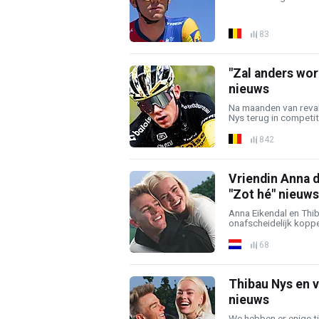
83
"Zal anders wor
nieuws
Na maanden van revali
Nys terug in competit
842
Vriendin Anna d
"Zot hé" nieuws
Anna Eikendal en Thib
onafscheidelijk koppel
68
Thibau Nys en v
nieuws
We hebben er enige t