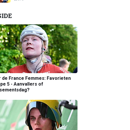
SIDE
r de France Femmes: Favorieten
pe 5 - Aanvallers of
ssementsdag?