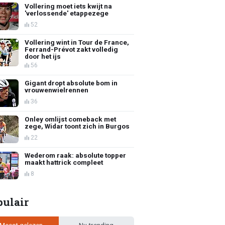
Vollering moet iets kwijt na
'verlossende' etappezege
52
Vollering wint in Tour de France,
Ferrand-Prévot zakt volledig
door het ijs
56
Gigant dropt absolute bom in
vrouwenwielrennen
36
Onley omlijst comeback met
zege, Widar toont zich in Burgos
22
Wederom raak: absolute topper
maakt hattrick compleet
8
pulair
Meest gelezen
Nu trending