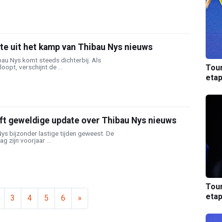
te uit het kamp van Thibau Nys nieuws
au Nys komt steeds dichterbij. Als
Tou
oopt, verschijnt de ...
etap
ft geweldige update over Thibau Nys nieuws
Nys bijzonder lastige tijden geweest. De
g zijn voorjaar ...
Tou
etap
3
4
5
6
»