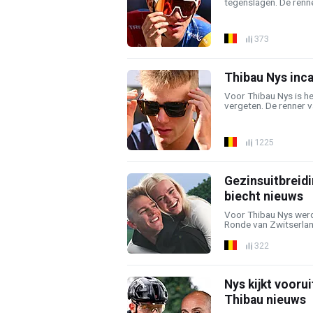
tegenslagen. De renner
373
Thibau Nys inca
Voor Thibau Nys is he
vergeten. De renner va
1225
Gezinsuitbreidi
biecht nieuws
Voor Thibau Nys werd
Ronde van Zwitserland
322
Nys kijkt voorui
Thibau nieuws