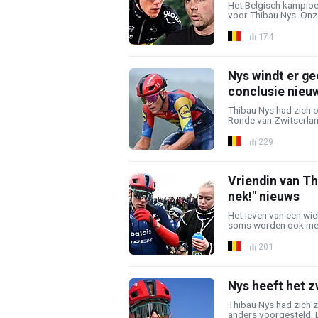
Het Belgisch kampio
voor Thibau Nys. Onze
174
Nys windt er ge
conclusie nieu
Thibau Nys had zich o
Ronde van Zwitserlan
229
Vriendin van Th
nek!" nieuws
Het leven van een wiel
soms worden ook mens
201
Nys heeft het z
Thibau Nys had zich zi
anders voorgesteld. De