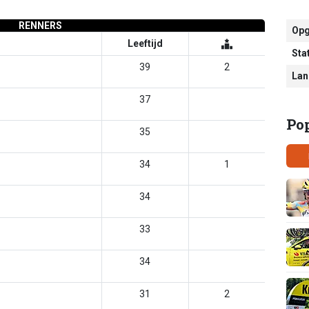
RENNERS
Opg
Leeftijd
Sta
39
2
Lan
37
Po
35
34
1
34
33
34
31
2