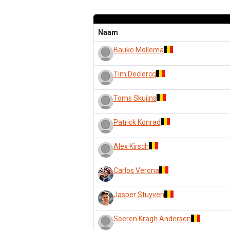
Naam
Bauke Mollema
Tim Declercq
Toms Skujins
Patrick Konrad
Alex Kirsch
Carlos Verona
Jasper Stuyven
Soeren Kragh Andersen