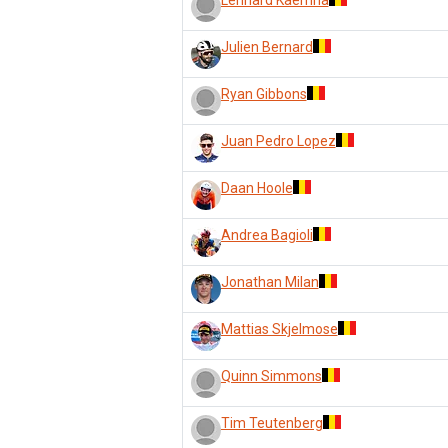
Lennard Kaemna
Julien Bernard
Ryan Gibbons
Juan Pedro Lopez
Daan Hoole
Andrea Bagioli
Jonathan Milan
Mattias Skjelmose
Quinn Simmons
Tim Teutenberg