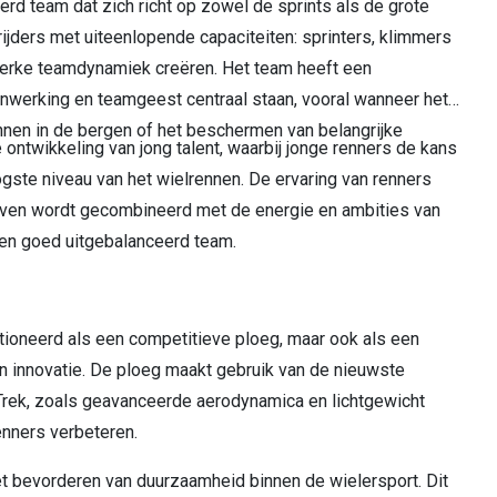
erd team dat zich richt op zowel de sprints als de grote
ijders met uiteenlopende capaciteiten: sprinters, klimmers
sterke teamdynamiek creëren. Het team heeft een
nwerking en teamgeest centraal staan, vooral wanneer het
en in de bergen of het beschermen van belangrijke
ontwikkeling van jong talent, waarbij jonge renners de kans
ogste niveau van het wielrennen. De ervaring van renners
ven wordt gecombineerd met de energie en ambities van
en goed uitgebalanceerd team.
itioneerd als een competitieve ploeg, maar ook als een
n innovatie. De ploeg maakt gebruik van de nieuwste
 Trek, zoals geavanceerde aerodynamica en lichtgewicht
enners verbeteren.
het bevorderen van duurzaamheid binnen de wielersport. Dit