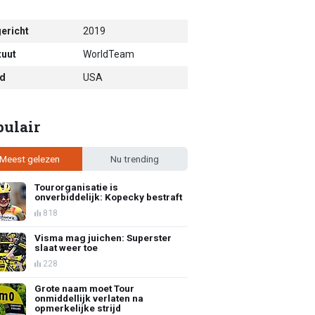
ericht
2019
tuut
WorldTeam
d
USA
pulair
Meest gelezen
Nu trending
Tourorganisatie is
onverbiddelijk: Kopecky bestraft
818
Visma mag juichen: Superster
slaat weer toe
228
Grote naam moet Tour
onmiddellijk verlaten na
opmerkelijke strijd