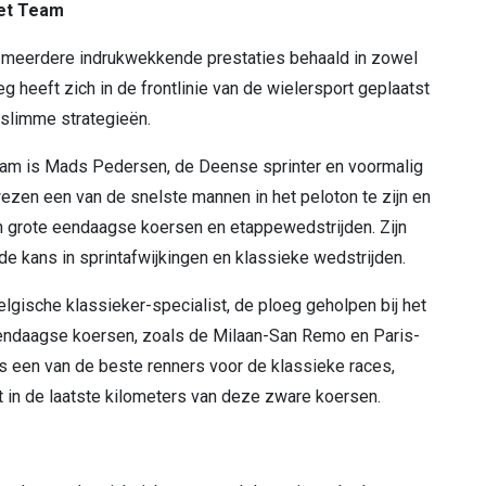
het Team
 al meerdere indrukwekkende prestaties behaald in zowel
g heeft zich in de frontlinie van de wielersport geplaatst
n slimme strategieën.
eam is Mads Pedersen, de Deense sprinter en voormalig
en een van de snelste mannen in het peloton te zijn en
n grote eendaagse koersen en etappewedstrijden. Zijn
e kans in sprintafwijkingen en klassieke wedstrijden.
lgische klassieker-specialist, de ploeg geholpen bij het
eendaagse koersen, zoals de Milaan-San Remo en Paris-
 een van de beste renners voor de klassieke races,
gt in de laatste kilometers van deze zware koersen.