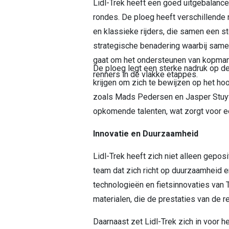
Lidl-Trek heeft een goed uitgebalance
rondes. De ploeg heeft verschillende r
en klassieke rijders, die samen een 
strategische benadering waarbij same
gaat om het ondersteunen van kopmann
De ploeg legt een sterke nadruk op de 
renners in de vlakke etappes.
krijgen om zich te bewijzen op het ho
zoals Mads Pedersen en Jasper Stuy
opkomende talenten, wat zorgt voor e
Innovatie en Duurzaamheid
Lidl-Trek heeft zich niet alleen gepos
team dat zich richt op duurzaamheid e
technologieën en fietsinnovaties van
materialen, die de prestaties van de r
Daarnaast zet Lidl-Trek zich in voor 