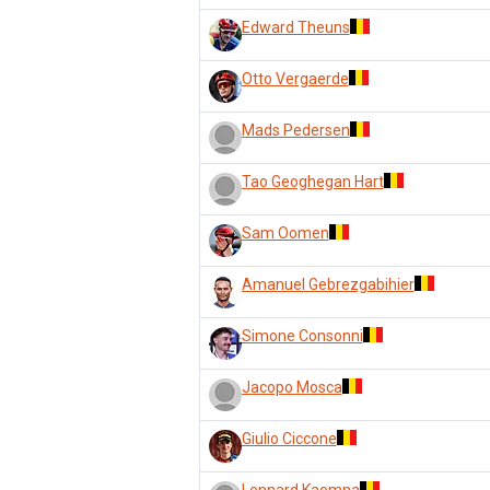
Edward Theuns
Otto Vergaerde
Mads Pedersen
Tao Geoghegan Hart
Sam Oomen
Amanuel Gebrezgabihier
Simone Consonni
Jacopo Mosca
Giulio Ciccone