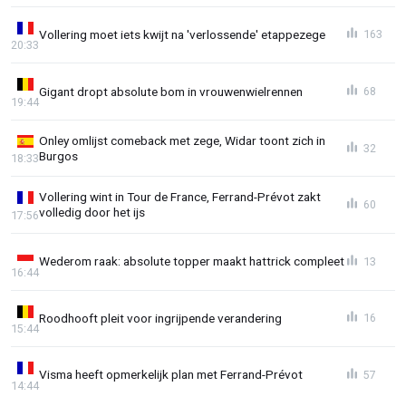
Vollering moet iets kwijt na 'verlossende' etappezege
163
20:33
Gigant dropt absolute bom in vrouwenwielrennen
68
19:44
Onley omlijst comeback met zege, Widar toont zich in
32
Burgos
18:33
Vollering wint in Tour de France, Ferrand-Prévot zakt
60
volledig door het ijs
17:56
Wederom raak: absolute topper maakt hattrick compleet
13
16:44
Roodhooft pleit voor ingrijpende verandering
16
15:44
Visma heeft opmerkelijk plan met Ferrand-Prévot
57
14:44