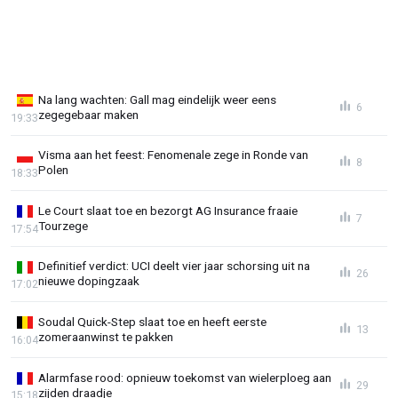
Na lang wachten: Gall mag eindelijk weer eens
6
zegegebaar maken
19:33
Visma aan het feest: Fenomenale zege in Ronde van
8
Polen
18:33
Le Court slaat toe en bezorgt AG Insurance fraaie
7
Tourzege
17:54
Definitief verdict: UCI deelt vier jaar schorsing uit na
26
nieuwe dopingzaak
17:02
Soudal Quick-Step slaat toe en heeft eerste
13
zomeraanwinst te pakken
16:04
Alarmfase rood: opnieuw toekomst van wielerploeg aan
29
zijden draadje
15:18