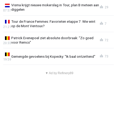
Visma krijgt nieuwe mokerslag in Tour, plan B meteen aan
29
diggelen
07:57
Tour de France Femmes: Favorieten etappe 7: Wie wint
7
op de Mont Ventoux?
21:21
Patrick Evenepoel ziet absolute doorbraak: "Zo goed
72
voor Remco"
20:33
Gemengde gevoelens bij Kopecky: "Ik baal ontzettend"
73
19:59
▼ Ad by Refinery89