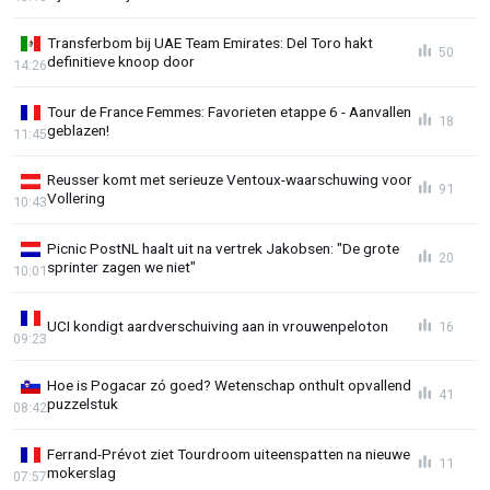
Transferbom bij UAE Team Emirates: Del Toro hakt
50
definitieve knoop door
14:26
Tour de France Femmes: Favorieten etappe 6 - Aanvallen
18
geblazen!
11:45
Reusser komt met serieuze Ventoux-waarschuwing voor
91
Vollering
10:43
Picnic PostNL haalt uit na vertrek Jakobsen: "De grote
20
sprinter zagen we niet"
10:01
UCI kondigt aardverschuiving aan in vrouwenpeloton
16
09:23
Hoe is Pogacar zó goed? Wetenschap onthult opvallend
41
puzzelstuk
08:42
Ferrand-Prévot ziet Tourdroom uiteenspatten na nieuwe
11
mokerslag
07:57