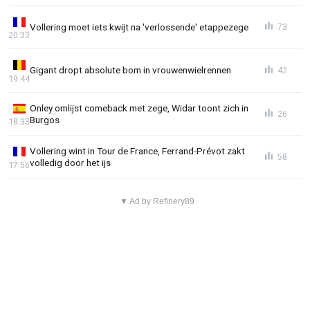
Vollering moet iets kwijt na 'verlossende' etappezege
73
20:33
Gigant dropt absolute bom in vrouwenwielrennen
42
19:44
Onley omlijst comeback met zege, Widar toont zich in
26
Burgos
18:33
Vollering wint in Tour de France, Ferrand-Prévot zakt
58
volledig door het ijs
17:56
▼ Ad by Refinery89