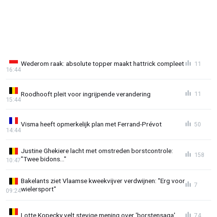
Wederom raak: absolute topper maakt hattrick compleet
11
16:44
Roodhooft pleit voor ingrijpende verandering
11
15:44
Visma heeft opmerkelijk plan met Ferrand-Prévot
50
14:44
Justine Ghekiere lacht met omstreden borstcontrole:
158
"Twee bidons..."
10:47
Bakelants ziet Vlaamse kweekvijver verdwijnen: "Erg voor
7
wielersport"
09:24
Lotte Kopecky velt stevige mening over 'borstensaga'
74