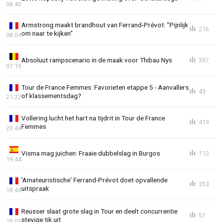
08:40
Armstrong maakt brandhout van Ferrand-Prévot: "Pijnlijk
216
om naar te kijken"
08:04
Absoluut rampscenario in de maak voor Thibau Nys
397
07:19
Tour de France Femmes: Favorieten etappe 5 - Aanvallers
43
of klassementsdag?
21:22
Vollering lucht het hart na tijdrit in Tour de France
419
Femmes
20:44
Visma mag juichen: Fraaie dubbelslag in Burgos
113
19:44
'Amateuristische' Ferrand-Prévot doet opvallende
353
uitspraak
18:44
Reusser slaat grote slag in Tour en deelt concurrentie
57
stevige tik uit
18:03