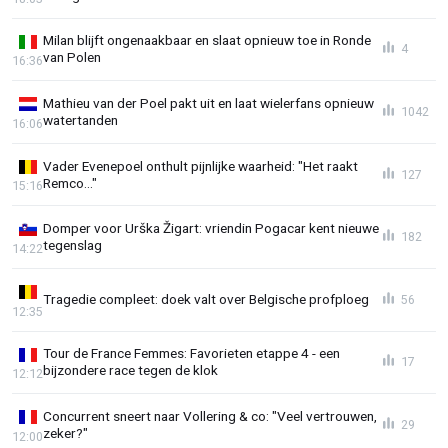
Milan blijft ongenaakbaar en slaat opnieuw toe in Ronde
4
van Polen
16:36
Mathieu van der Poel pakt uit en laat wielerfans opnieuw
1042
watertanden
16:06
Vader Evenepoel onthult pijnlijke waarheid: "Het raakt
127
Remco..."
15:16
Domper voor Urška Žigart: vriendin Pogacar kent nieuwe
182
tegenslag
14:22
Tragedie compleet: doek valt over Belgische profploeg
56
12:35
Tour de France Femmes: Favorieten etappe 4 - een
17
bijzondere race tegen de klok
12:12
Concurrent sneert naar Vollering & co: "Veel vertrouwen,
29
zeker?"
12:00