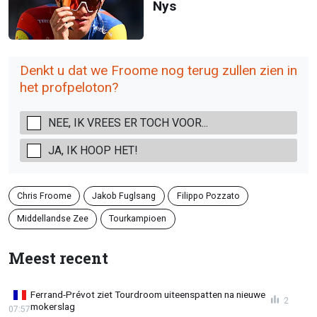
Nys
Denkt u dat we Froome nog terug zullen zien in
het profpeloton?
NEE, IK VREES ER TOCH VOOR...
JA, IK HOOP HET!
Chris Froome
Jakob Fuglsang
Filippo Pozzato
Middellandse Zee
Tourkampioen
Meest recent
Ferrand-Prévot ziet Tourdroom uiteenspatten na nieuwe
2
mokerslag
07:57