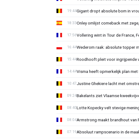
Gigant dropt absolute bom in vr
19:44
Onley omlijst comeback met zege,
18:33
Vollering wint in Tour de France, F
17:56
Wederom raak: absolute topper m
16:44
Roodhooft pleit voor ingrijpende 
15:44
Visma heeft opmerkelijk plan met
14:44
Justine Ghekiere lacht met omstre
10:47
Bakelants ziet Vlaamse kweekvijve
09:24
Lotte Kopecky velt stevige menin
08:40
Armstrong maakt brandhout van Fer
08:04
Absoluut rampscenario in de maa
07:19