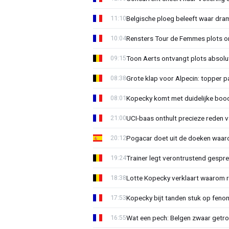
Belgische ploeg beleeft waar dra
11:10
Rensters Tour de Femmes plots o
10:04
Toon Aerts ontvangt plots absol
09:15
Grote klap voor Alpecin: topper pa
08:38
Kopecky komt met duidelijke boo
08:01
UCI-baas onthult precieze reden v
21:00
Pogacar doet uit de doeken waarom
20:12
Trainer legt verontrustend gespr
19:24
Lotte Kopecky verklaart waarom ri
18:38
Kopecky bijt tanden stuk op feno
17:53
Wat een pech: Belgen zwaar getro
16:55