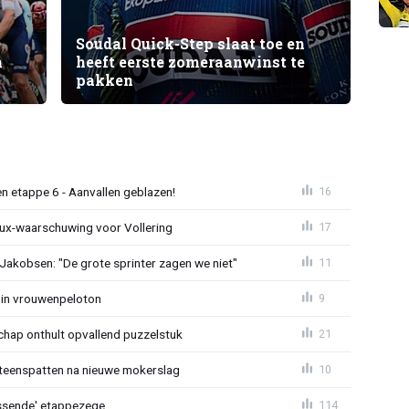
Soudal Quick-Step slaat toe en
n
heeft eerste zomeraanwinst te
pakken
n etappe 6 - Aanvallen geblazen!
16
ux-waarschuwing voor Vollering
17
 Jakobsen: "De grote sprinter zagen we niet"
11
 in vrouwenpeloton
9
hap onthult opvallend puzzelstuk
21
iteenspatten na nieuwe mokerslag
10
lossende' etappezege
114