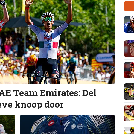
AE Team Emirates: Del
ieve knoop door