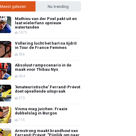
Meest gelezen
Nu trending
Mathieu van der Poel pakt uit en
laat wielerfans opnieuw
watertanden
1075
Vollering lucht het hart na tijdrit
in Tour de France Femmes
436
Absoluut rampscenario in de
maak voor Thibau Nys
434
'Amateuristische' Ferrand-Prévot
doet opvallende uitspraak
373
Visma mag juichen: Fraaie
dubbelslag in Burgos
115
Armstrong maakt brandhout van
Ferrand-Prévot: "Pijnlijk om naar