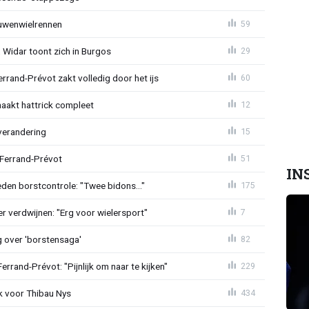
ouwenwielrennen
59
 Widar toont zich in Burgos
29
errand-Prévot zakt volledig door het ijs
60
aakt hattrick compleet
12
verandering
15
 Ferrand-Prévot
51
IN
den borstcontrole: "Twee bidons..."
175
r verdwijnen: "Erg voor wielersport"
7
g over 'borstensaga'
82
rand-Prévot: "Pijnlijk om naar te kijken"
229
k voor Thibau Nys
434