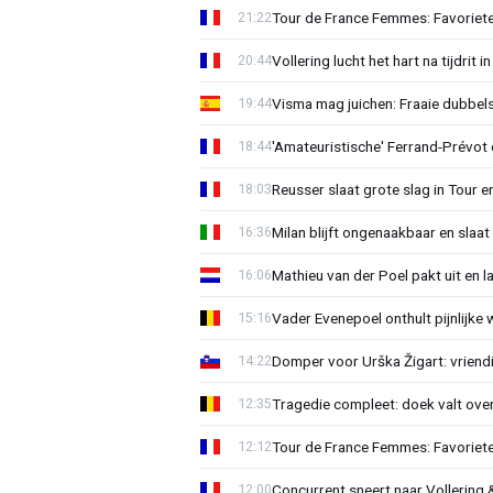
Tour de France Femmes: Favoriete
21:22
Vollering lucht het hart na tijdrit
20:44
Visma mag juichen: Fraaie dubbels
19:44
'Amateuristische' Ferrand-Prévot 
18:44
Reusser slaat grote slag in Tour en
18:03
Milan blijft ongenaakbaar en slaa
16:36
Mathieu van der Poel pakt uit en 
16:06
Vader Evenepoel onthult pijnlijke 
15:16
Domper voor Urška Žigart: vriend
14:22
Tragedie compleet: doek valt ove
12:35
Tour de France Femmes: Favorieten
12:12
Concurrent sneert naar Vollering 
12:00