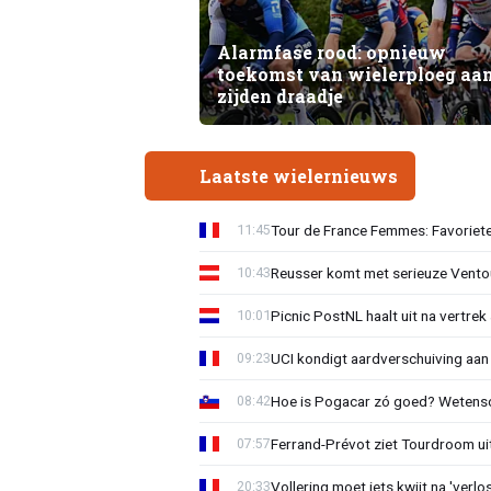
Alarmfase rood: opnieuw
toekomst van wielerploeg aa
zijden draadje
Laatste wielernieuws
Tour de France Femmes: Favoriete
11:45
Reusser komt met serieuze Vento
10:43
Picnic PostNL haalt uit na vertrek
10:01
UCI kondigt aardverschuiving aan
09:23
Hoe is Pogacar zó goed? Wetensc
08:42
Ferrand-Prévot ziet Tourdroom u
07:57
Vollering moet iets kwijt na 'ver
20:33