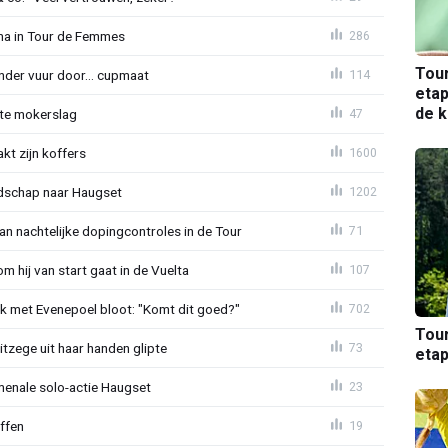
ma in Tour de Femmes
286
Tou
nder vuur door… cupmaat
114
etap
de k
ute mokerslag
47
kt zijn koffers
1600
dschap naar Haugset
1202
an nachtelijke dopingcontroles in de Tour
71
 hij van start gaat in de Vuelta
107
ek met Evenepoel bloot: "Komt dit goed?"
702
Tou
tzege uit haar handen glipte
73
etap
menale solo-actie Haugset
23
ffen
19