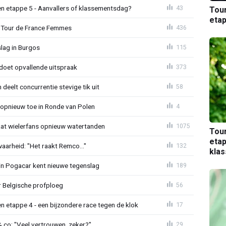
n etappe 5 - Aanvallers of klassementsdag?
43
Tou
etap
 in Tour de France Femmes
436
lag in Burgos
115
doet opvallende uitspraak
373
 deelt concurrentie stevige tik uit
58
t opnieuw toe in Ronde van Polen
4
laat wielerfans opnieuw watertanden
1075
Tou
etap
waarheid: "Het raakt Remco..."
132
kla
in Pogacar kent nieuwe tegenslag
189
r Belgische profploeg
56
 etappe 4 - een bijzondere race tegen de klok
17
& co: "Veel vertrouwen, zeker?"
29