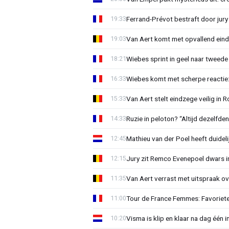
Ferrand-Prévot bestraft door jur
19:33
Van Aert komt met opvallend ein
19:03
Wiebes sprint in geel naar tweede 
18:21
Wiebes komt met scherpe reactie: 
16:33
Van Aert stelt eindzege veilig in
15:33
Ruzie in peloton? “Altijd dezelfde
14:33
Mathieu van der Poel heeft duide
12:45
Jury zit Remco Evenepoel dwars i
12:15
Van Aert verrast met uitspraak ov
11:35
Tour de France Femmes: Favoriete
11:00
Visma is klip en klaar na dag één
10:20