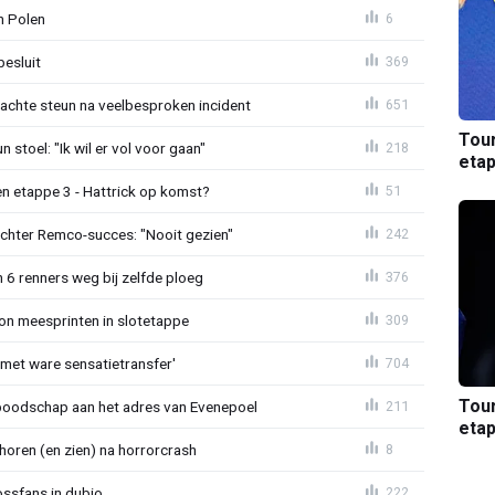
in Polen
6
esluit
369
chte steun na veelbesproken incident
651
Tou
 stoel: "Ik wil er vol voor gaan"
218
etap
n etappe 3 - Hattrick op komst?
51
chter Remco-succes: "Nooit gezien"
242
 6 renners weg bij zelfde ploeg
376
kon meesprinten in slotetappe
309
 met ware sensatietransfer'
704
Tou
boodschap aan het adres van Evenepoel
211
etap
 horen (en zien) na horrorcrash
8
ossfans in dubio
222