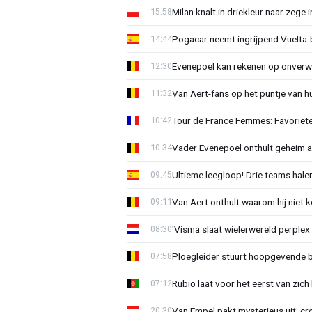
Milan knalt in driekleur naar zege 
15:58
Pogacar neemt ingrijpend Vuelta-b
14:44
Evenepoel kan rekenen op onverwa
12:30
Van Aert-fans op het puntje van hun
11:32
Tour de France Femmes: Favoriete
10:42
Vader Evenepoel onthult geheim a
10:34
Ultieme leegloop! Drie teams halen
09:45
Van Aert onthult waarom hij niet 
09:11
'Visma slaat wielerwereld perplex
08:30
Ploegleider stuurt hoopgevende 
07:58
Rubio laat voor het eerst van zich
07:12
Van Empel pakt mysterieus uit: cr
20:30