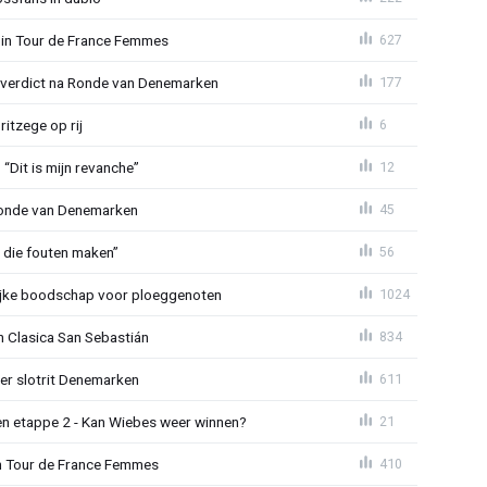
y in Tour de France Femmes
627
dverdict na Ronde van Denemarken
177
ritzege op rij
6
“Dit is mijn revanche”
12
 Ronde van Denemarken
45
n die fouten maken”
56
lijke boodschap voor ploeggenoten
1024
n Clasica San Sebastián
834
er slotrit Denemarken
611
n etappe 2 - Kan Wiebes weer winnen?
21
 in Tour de France Femmes
410