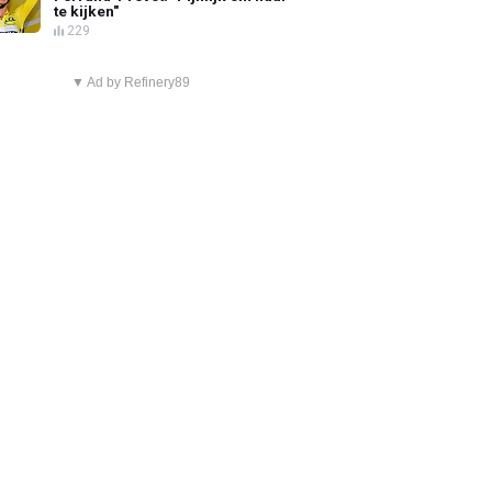
te kijken"
229
▼ Ad by Refinery89