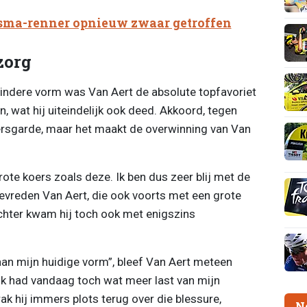
sma-renner opnieuw zwaar getroffen
zorg
indere vorm was Van Aert de absolute topfavoriet
n, wat hij uiteindelijk ook deed. Akkoord, tegen
ersgarde, maar het maakt de overwinning van Van
grote koers zoals deze. Ik ben dus zeer blij met de
 tevreden Van Aert, die ook voorts met een grote
chter kwam hij toch ook met enigszins
 aan mijn huidige vorm”, bleef Van Aert meteen
"Ik had vandaag toch wat meer last van mijn
rak hij immers plots terug over die blessure,
N