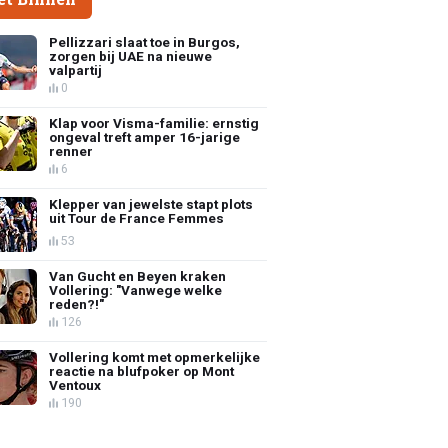
Pellizzari slaat toe in Burgos,
zorgen bij UAE na nieuwe
valpartij
0
Klap voor Visma-familie: ernstig
ongeval treft amper 16-jarige
renner
6
Klepper van jewelste stapt plots
uit Tour de France Femmes
53
Van Gucht en Beyen kraken
Vollering: "Vanwege welke
reden?!"
126
Vollering komt met opmerkelijke
reactie na blufpoker op Mont
Ventoux
190