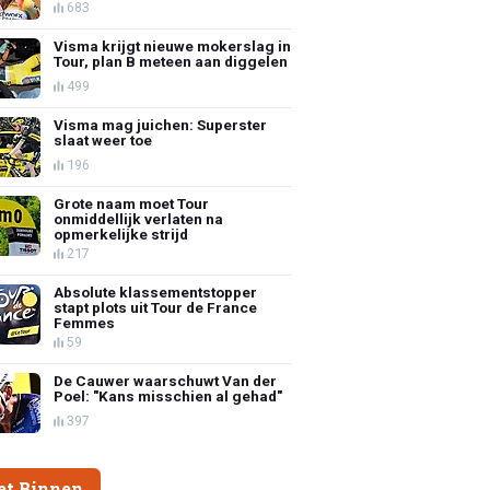
683
Visma krijgt nieuwe mokerslag in
Tour, plan B meteen aan diggelen
499
Visma mag juichen: Superster
slaat weer toe
196
Grote naam moet Tour
onmiddellijk verlaten na
opmerkelijke strijd
217
Absolute klassementstopper
stapt plots uit Tour de France
Femmes
59
De Cauwer waarschuwt Van der
Poel: "Kans misschien al gehad"
397
et Binnen