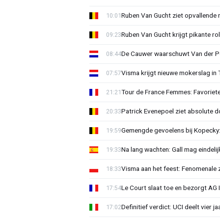
Ruben Van Gucht ziet opvallende 
10:01
Ruben Van Gucht krijgt pikante rol
09:23
De Cauwer waarschuwt Van der Po
08:44
Visma krijgt nieuwe mokerslag in 
07:57
Tour de France Femmes: Favoriete
21:21
Patrick Evenepoel ziet absolute 
20:33
Gemengde gevoelens bij Kopecky: 
19:59
Na lang wachten: Gall mag eindel
19:33
Visma aan het feest: Fenomenale 
18:33
Le Court slaat toe en bezorgt AG 
17:54
Definitief verdict: UCI deelt vier 
17:02