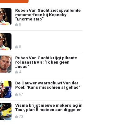
Ruben Van Gucht ziet opvallende
metamorfose bij Kopecky:
"Enorme stap"
0
0
Ruben Van Gucht krijgt pikante
rol naast BV's: "Ik ben geen
Judas"
4
De Cauwer waarschuwt Van der
Poel: "Kans misschien al gehad"
67
Visma krijgt nieuwe mokerslag in
Tour, plan B meteen aan diggelen
73