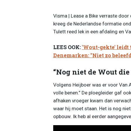
Visma | Lease a Bike verraste door 
kreeg de Nederlandse formatie onde
Tulett reed lek in een afdaling en V
LEES OOK:
'Wout-gekte' leidt 
Denemarken: "Niet zo beleefd
“Nog niet de Wout di
Volgens Heijboer was er voor Van 
volle benen.” De ploegleider gaf o
afhaken vroeger kwam dan verwacht
waar hij moet staan. Het is nog nie
opbouw. Ik heb al eerder aangegeven