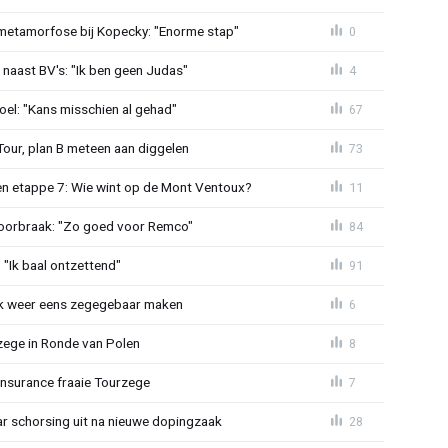
metamorfose bij Kopecky: "Enorme stap"
0
 naast BV's: "Ik ben geen Judas"
4
el: "Kans misschien al gehad"
67
Tour, plan B meteen aan diggelen
73
n etappe 7: Wie wint op de Mont Ventoux?
11
doorbraak: "Zo goed voor Remco"
84
"Ik baal ontzettend"
91
ijk weer eens zegegebaar maken
6
zege in Ronde van Polen
8
Insurance fraaie Tourzege
7
jaar schorsing uit na nieuwe dopingzaak
28