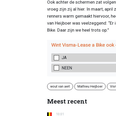
Ook achter de schermen zat volgen
vroeg zijn zij al hier. In maart, apr
renners warm gemaakt hiervoor, hee
van Heijboer was veelzeggend: “Er i
Bike. Daar zijn we heel trots op.”
Wint Visma-Lease a Bike ook d
JA
NEEN
wout van aert
Mathieu Heijboer
Vis
Meest recent
10:01