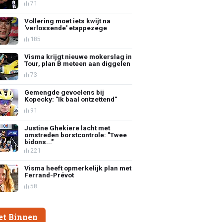
71
Vollering moet iets kwijt na
'verlossende' etappezege
185
Visma krijgt nieuwe mokerslag in
Tour, plan B meteen aan diggelen
73
Gemengde gevoelens bij
Kopecky: "Ik baal ontzettend"
91
Justine Ghekiere lacht met
omstreden borstcontrole: "Twee
bidons..."
221
Visma heeft opmerkelijk plan met
Ferrand-Prévot
58
et Binnen