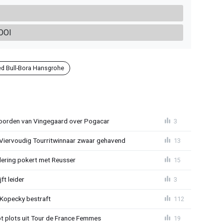
OOI
d Bull-Bora Hansgrohe
oorden van Vingegaard over Pogacar
3
: Viervoudig Tourritwinnaar zwaar gehavend
13
lering pokert met Reusser
15
ft leider
3
: Kopecky bestraft
112
t plots uit Tour de France Femmes
19