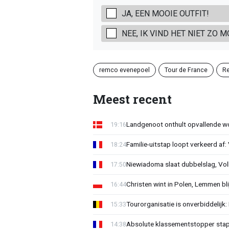
JA, EEN MOOIE OUTFIT!
NEE, IK VIND HET NIET ZO M
remco evenepoel
Tour de France
Re
Meest recent
Landgenoot onthult opvallende w
19:16
Familie-uitstap loopt verkeerd af
18:24
Niewiadoma slaat dubbelslag, Vol
17:50
Christen wint in Polen, Lemmen blij
16:44
Tourorganisatie is onverbiddelijk
15:33
Absolute klassementstopper stap
14:38