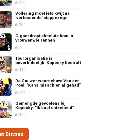
373
Vollering moet iets kwijt na
'verlossende' etappezege
251
Gigant dropt absolute bom in
vrouwenwielrennen
78
Tourorganisatie is
onverbiddelijk: Kopecky bestraft
112
De Cauwer waarschuwt Van der
Poel: "Kans misschien al gehad"
247
Gemengde gevoelens bij
Kopecky: "Ik baal ontzettend"
142
et Binnen