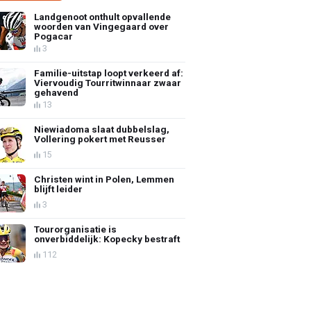
Landgenoot onthult opvallende
woorden van Vingegaard over
Pogacar
3
Familie-uitstap loopt verkeerd af:
Viervoudig Tourritwinnaar zwaar
gehavend
13
Niewiadoma slaat dubbelslag,
Vollering pokert met Reusser
15
Christen wint in Polen, Lemmen
blijft leider
3
Tourorganisatie is
onverbiddelijk: Kopecky bestraft
112