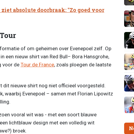
ziet absolute doorbraak: "Zo goed voor
 Tour
informatie of om geheimen over Evenepoel zelf. Op
 in een nieuw shirt van Red Bull– Bora Hansgrohe,
g voor de
Tour de France
, zoals ploegen de laatste
dit nieuwe shirt nog niet officieel voorgesteld.
ek, waarbij Evenepoel – samen met Florian Lipowitz
ling.
izoen vooral wit was - met een soort blauwe
 een lichtblauw design met een volledig wit
N
uwe?) broek.