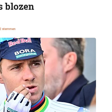
s blozen
2 stemmen