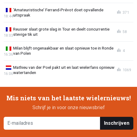
'Amateuristische' Ferrand-Prévot doet opvallende
371
uitspraak
18:44
Reusser slaat grote slag in Tour en deelt concurrentie
58
stevige tik uit
18:03
Milan blijft ongenaakbaar en slaat opnieuw toe in Ronde
4
van Polen
16:36
Mathieu van der Poel pakt uit en laat wielerfans opnieuw
1069
watertanden
16:06
Mis niets van het laatste wielernieuws!
Schrijf je in voor onze nieuwsbrief
Inschrijven