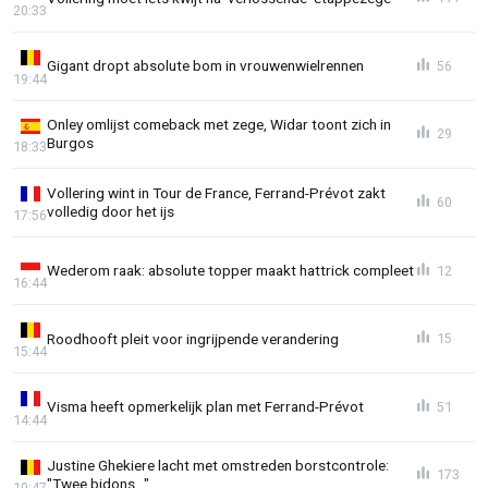
20:33
Gigant dropt absolute bom in vrouwenwielrennen
56
19:44
Onley omlijst comeback met zege, Widar toont zich in
29
Burgos
18:33
Vollering wint in Tour de France, Ferrand-Prévot zakt
60
volledig door het ijs
17:56
Wederom raak: absolute topper maakt hattrick compleet
12
16:44
Roodhooft pleit voor ingrijpende verandering
15
15:44
Visma heeft opmerkelijk plan met Ferrand-Prévot
51
14:44
Justine Ghekiere lacht met omstreden borstcontrole:
173
"Twee bidons..."
10:47