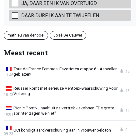
JA, DAAR BEN IK VAN OVERTUIGD
DAAR DURF IK AAN TE TWIJFELEN
mathieu van der poel
José De Cauwer
Meest recent
Tour de France Femmes: Favorieten etappe 6 - Aanvallen
12
geblazen!
11:45
Reusser komt met serieuze Ventoux-waarschuwing voor
16
Vollering
10:43
Picnic PostNL haalt uit na vertrek Jakobsen: "De grote
10
sprinter zagen we niet"
10:01
UCI kondigt aardverschuiving aan in vrouwenpeloton
9
09:23