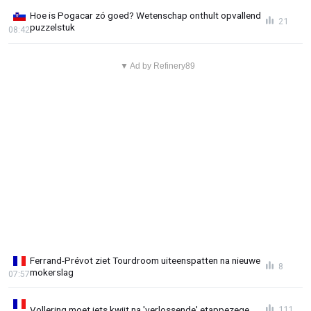
Hoe is Pogacar zó goed? Wetenschap onthult opvallend
21
puzzelstuk
08:42
▼ Ad by Refinery89
Ferrand-Prévot ziet Tourdroom uiteenspatten na nieuwe
8
mokerslag
07:57
Vollering moet iets kwijt na 'verlossende' etappezege
111