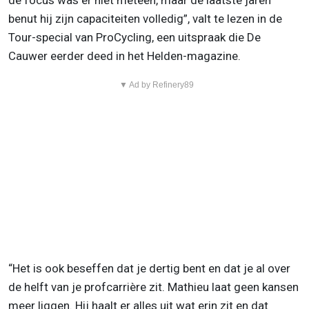
de focus was er niet meteen, maar de laatste jaren
benut hij zijn capaciteiten volledig”, valt te lezen in de
Tour-special van ProCycling, een uitspraak die De
Cauwer eerder deed in het Helden-magazine.
▼ Ad by Refinery89
“Het is ook beseffen dat je dertig bent en dat je al over
de helft van je profcarrière zit. Mathieu laat geen kansen
meer liggen. Hij haalt er alles uit wat erin zit en dat