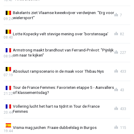
Bakelants ziet Vlaamse kweekvijver verdwijnen: "Erg voor
7
wielersport"
09:24
Lotte Kopecky velt stevige mening over 'borstensaga'
82
08:40
Armstrong maakt brandhout van Ferrand-Prévot: "Pijnlijk
227
om naar te kijken"
08:04
Absoluut rampscenario in de maak voor Thibau Nys
433
07:19
Tour de France Femmes: Favorieten etappe 5 - Aanvallers
43
of klassementsdag?
21:22
Vollering lucht het hart na tijdrit in Tour de France
433
Femmes
20:44
Visma mag juichen: Fraaie dubbelslag in Burgos
115
19:44