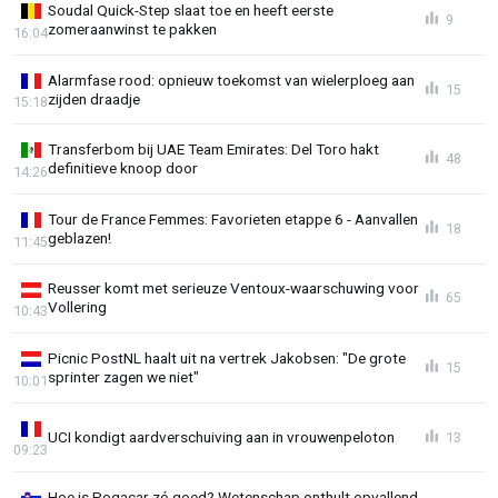
Soudal Quick-Step slaat toe en heeft eerste
9
zomeraanwinst te pakken
16:04
Alarmfase rood: opnieuw toekomst van wielerploeg aan
15
zijden draadje
15:18
Transferbom bij UAE Team Emirates: Del Toro hakt
48
definitieve knoop door
14:26
Tour de France Femmes: Favorieten etappe 6 - Aanvallen
18
geblazen!
11:45
Reusser komt met serieuze Ventoux-waarschuwing voor
65
Vollering
10:43
Picnic PostNL haalt uit na vertrek Jakobsen: "De grote
15
sprinter zagen we niet"
10:01
UCI kondigt aardverschuiving aan in vrouwenpeloton
13
09:23
Hoe is Pogacar zó goed? Wetenschap onthult opvallend