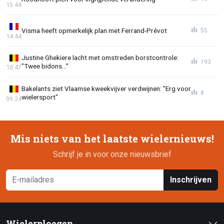
15:44
Visma heeft opmerkelijk plan met Ferrand-Prévot
55
14:44
Justine Ghekiere lacht met omstreden borstcontrole:
193
"Twee bidons..."
10:47
Bakelants ziet Vlaamse kweekvijver verdwijnen: "Erg voor
8
wielersport"
09:24
Mis niets van het laatste wielernieuws!
Schrijf je in voor onze nieuwsbrief
Inschrijven
Wielerploegen