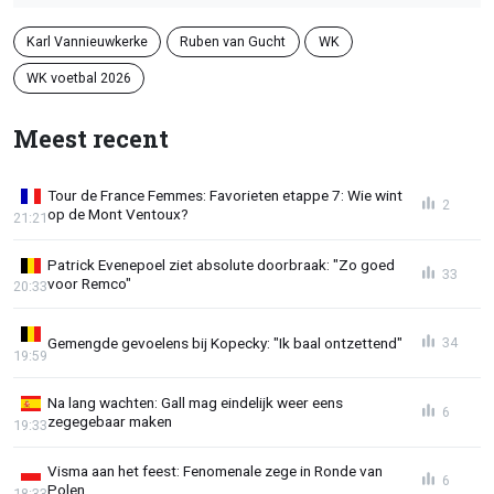
Karl Vannieuwkerke
Ruben van Gucht
WK
WK voetbal 2026
Meest recent
Tour de France Femmes: Favorieten etappe 7: Wie wint
2
op de Mont Ventoux?
21:21
Patrick Evenepoel ziet absolute doorbraak: "Zo goed
33
voor Remco"
20:33
Gemengde gevoelens bij Kopecky: "Ik baal ontzettend"
34
19:59
Na lang wachten: Gall mag eindelijk weer eens
6
zegegebaar maken
19:33
Visma aan het feest: Fenomenale zege in Ronde van
6
Polen
18:33