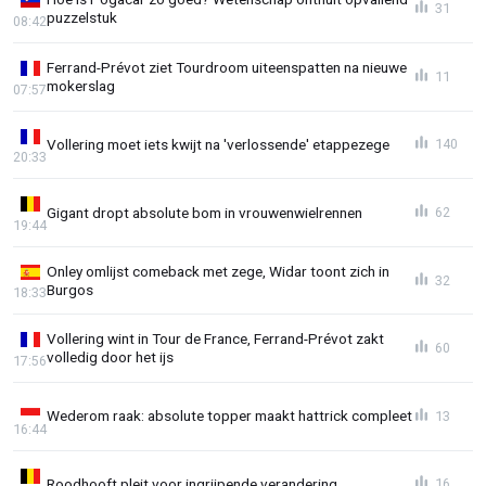
31
puzzelstuk
08:42
Ferrand-Prévot ziet Tourdroom uiteenspatten na nieuwe
11
mokerslag
07:57
Vollering moet iets kwijt na 'verlossende' etappezege
140
20:33
Gigant dropt absolute bom in vrouwenwielrennen
62
19:44
Onley omlijst comeback met zege, Widar toont zich in
32
Burgos
18:33
Vollering wint in Tour de France, Ferrand-Prévot zakt
60
volledig door het ijs
17:56
Wederom raak: absolute topper maakt hattrick compleet
13
16:44
Roodhooft pleit voor ingrijpende verandering
16