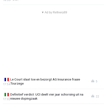
▼ Ad by Refinery89
Le Court slaat toe en bezorgt AG Insurance fraaie
5
Tourzege
17:54
Definitief verdict: UCI deelt vier jaar schorsing uit na
22
nieuwe dopingzaak
17:02