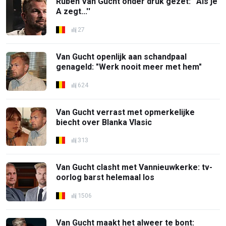
Ruben Van Gucht onder druk gezet: ''Als je
A zegt...''
27
Van Gucht openlijk aan schandpaal
genageld: "Werk nooit meer met hem"
624
Van Gucht verrast met opmerkelijke
biecht over Blanka Vlasic
313
Van Gucht clasht met Vannieuwkerke: tv-
oorlog barst helemaal los
1506
Van Gucht maakt het alweer te bont: