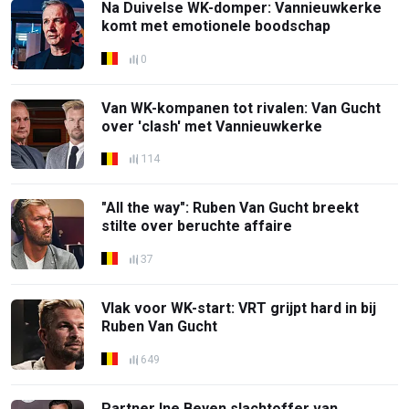
Na Duivelse WK-domper: Vannieuwkerke
komt met emotionele boodschap
0
Van WK-kompanen tot rivalen: Van Gucht
over 'clash' met Vannieuwkerke
114
"All the way": Ruben Van Gucht breekt
stilte over beruchte affaire
37
Vlak voor WK-start: VRT grijpt hard in bij
Ruben Van Gucht
649
Partner Ine Beyen slachtoffer van