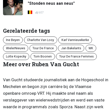
"Stonden neus aan neus"
607
Gerelateerde tags
Ine Beyen
Charlotte Van Looy
Karl Vannieuwkerke
WielerNieuws
Tour De France
Jan Bakelants
WK
Lotte Kopecky
Tom Boonen
Tour De France Femmes
Meer over Ruben Van Gucht
Van Gucht studeerde journalistiek aan de Hogeschool in
Mechelen en begon zijn carrière bij de Vlaamse
openbare omroep VRT. Hij maakte snel naam als
verslaggever van wielerwedstrijden en werd een vaste
waarde in programma’s zoals Sporza. Naast zijn werk