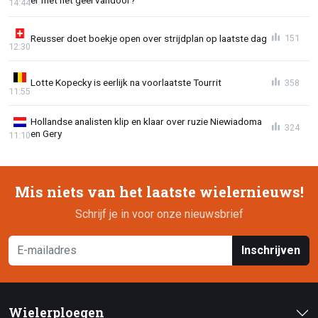
14:44
Reusser doet boekje open over strijdplan op laatste dag
151
12:30
Lotte Kopecky is eerlijk na voorlaatste Tourrit
358
11:55
Hollandse analisten klip en klaar over ruzie Niewiadoma
324
en Gery
11:10
Mis niets van het laatste wielernieuws!
Schrijf je in voor onze nieuwsbrief
Inschrijven
Wielerploegen