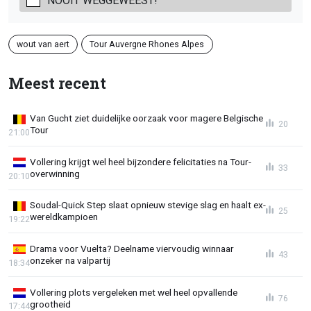
NOOIT WEGGEWEEST!
wout van aert
Tour Auvergne Rhones Alpes
Meest recent
Van Gucht ziet duidelijke oorzaak voor magere Belgische
20
Tour
21:00
Vollering krijgt wel heel bijzondere felicitaties na Tour-
33
overwinning
20:10
Soudal-Quick Step slaat opnieuw stevige slag en haalt ex-
25
wereldkampioen
19:22
Drama voor Vuelta? Deelname viervoudig winnaar
43
onzeker na valpartij
18:34
Vollering plots vergeleken met wel heel opvallende
76
grootheid
17:44