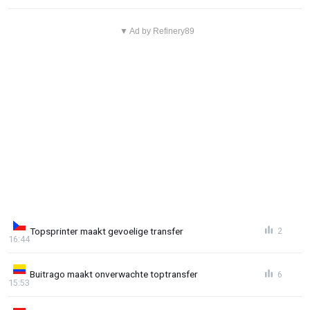
▼ Ad by Refinery89
Topsprinter maakt gevoelige transfer
2
16:44
Buitrago maakt onverwachte toptransfer
6
15:53