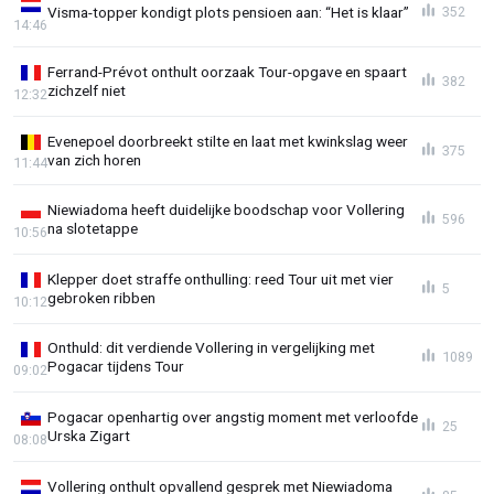
Visma-topper kondigt plots pensioen aan: “Het is klaar”
352
14:46
Ferrand-Prévot onthult oorzaak Tour-opgave en spaart
382
zichzelf niet
12:32
Evenepoel doorbreekt stilte en laat met kwinkslag weer
375
van zich horen
11:44
Niewiadoma heeft duidelijke boodschap voor Vollering
596
na slotetappe
10:56
Klepper doet straffe onthulling: reed Tour uit met vier
5
gebroken ribben
10:12
Onthuld: dit verdiende Vollering in vergelijking met
1089
Pogacar tijdens Tour
09:02
Pogacar openhartig over angstig moment met verloofde
25
Urska Zigart
08:08
Vollering onthult opvallend gesprek met Niewiadoma