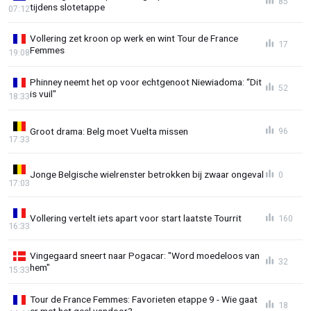
85
tijdens slotetappe
07:12
Vollering zet kroon op werk en wint Tour de France
17
Femmes
19:08
Phinney neemt het op voor echtgenoot Niewiadoma: “Dit
52
is vuil"
18:33
Groot drama: Belg moet Vuelta missen
96
17:33
Jonge Belgische wielrenster betrokken bij zwaar ongeval
0
17:03
Vollering vertelt iets apart voor start laatste Tourrit
160
16:33
Vingegaard sneert naar Pogacar: "Word moedeloos van
32
hem"
15:33
Tour de France Femmes: Favorieten etappe 9 - Wie gaat
18
er met het geel vandoor?