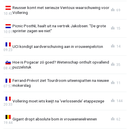
Reusser komt met serieuze Ventoux-waarschuwing voor
69
Vollering
10:43
Picnic PostNL haalt uit na vertrek Jakobsen: "De grote
15
sprinter zagen we niet"
10:01
UCI kondigt aardverschuiving aan in vrouwenpeloton
14
09:23
Hoe is Pogacar zó goed? Wetenschap onthult opvallend
35
puzzelstuk
08:42
Ferrand-Prévot ziet Tourdroom uiteenspatten na nieuwe
11
mokerslag
07:57
Vollering moet iets kwijt na 'verlossende' etappezege
144
20:33
Gigant dropt absolute bom in vrouwenwielrennen
62
19:44