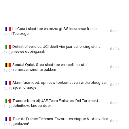
Le Court slaat toe en bezorgt AG Insurance fraaie
5
Tourzege
17:54
Definitief verdict: UCI deelt vier jaar schorsing uit na
24
nieuwe dopingzaak
17:02
Soudal Quick-Step slaat toe en heeft eerste
12
zomeraanwinst te pakken
16:04
Alarmfase rood: opnieuw toekomst van wielerploeg aan
18
zijden draadje
15:18
Transferbom bij UAE Team Emirates: Del Toro hakt
50
definitieve knoop door
14:26
Tour de France Femmes: Favorieten etappe 6 - Aanvallen
18
geblazen!
11:45