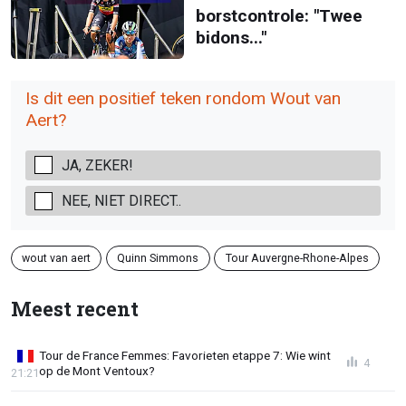
borstcontrole: "Twee
bidons..."
Is dit een positief teken rondom Wout van
Aert?
JA, ZEKER!
NEE, NIET DIRECT..
wout van aert
Quinn Simmons
Tour Auvergne-Rhone-Alpes
Meest recent
Tour de France Femmes: Favorieten etappe 7: Wie wint
4
op de Mont Ventoux?
21:21