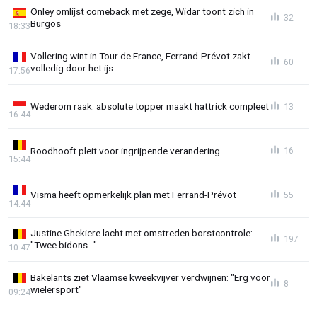
Onley omlijst comeback met zege, Widar toont zich in
32
Burgos
18:33
Vollering wint in Tour de France, Ferrand-Prévot zakt
60
volledig door het ijs
17:56
Wederom raak: absolute topper maakt hattrick compleet
13
16:44
Roodhooft pleit voor ingrijpende verandering
16
15:44
Visma heeft opmerkelijk plan met Ferrand-Prévot
55
14:44
Justine Ghekiere lacht met omstreden borstcontrole:
197
"Twee bidons..."
10:47
Bakelants ziet Vlaamse kweekvijver verdwijnen: "Erg voor
8
wielersport"
09:24