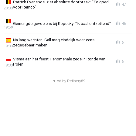
Patrick Evenepoel ziet absolute doorbraak: "Zo goed
47
voor Remco"
20:33
Gemengde gevoelens bij Kopecky: "Ik baal ontzettend"
46
19:59
Na lang wachten: Gall mag eindelijk weer eens
6
zegegebaar maken
19:33
Visma aan het feest: Fenomenale zege in Ronde van
6
Polen
18:33
▼ Ad by Refinery89