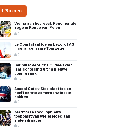
et Binnen
Visma aan het feest: Fenomenale
zege in Ronde van Polen
0
Le Court slaat toe en bezorgt AG
Insurance fraaie Tourzege
3
Definitief verdict: UCI deelt vier
jaar schorsing uit na nieuwe
dopingzaak
13
Soudal Quick-Step slaat toe en
heeft eerste zomeraanwinst te
pakken
3
Alarmfase rood: opnieuw
toekomst van wielerploeg aan
zijden draadje
5