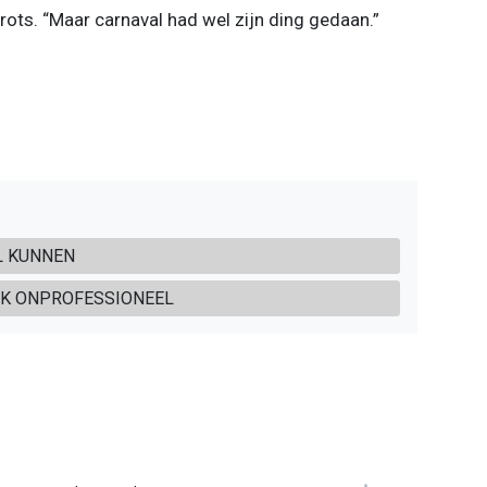
trots. “Maar carnaval had wel zijn ding gedaan.”
L KUNNEN
IJK ONPROFESSIONEEL