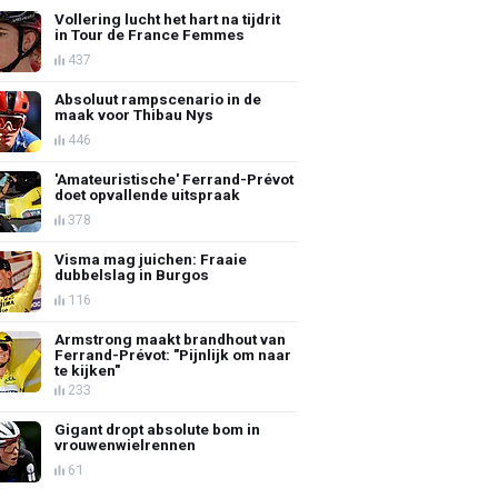
Vollering lucht het hart na tijdrit
in Tour de France Femmes
437
Absoluut rampscenario in de
maak voor Thibau Nys
446
'Amateuristische' Ferrand-Prévot
doet opvallende uitspraak
378
Visma mag juichen: Fraaie
dubbelslag in Burgos
116
Armstrong maakt brandhout van
Ferrand-Prévot: "Pijnlijk om naar
te kijken"
233
Gigant dropt absolute bom in
vrouwenwielrennen
61