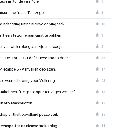
zege in Ronde van Polen
0
Insurance fraaie Tourzege
3
jaar schorsing uit na nieuwe dopingzaak
13
eeft eerste zomeraanwinst te pakken
3
 van wielerploeg aan zijden draadje
5
s: Del Toro hakt definitieve knoop door
38
n etappe 6 - Aanvallen geblazen!
17
ux-waarschuwing voor Vollering
43
 Jakobsen: "De grote sprinter zagen we niet"
13
 in vrouwenpeloton
12
hap onthult opvallend puzzelstuk
26
iteenspatten na nieuwe mokerslag
11