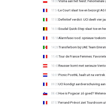
Visma aan het feest: Fenomenale 
18:33
Le Court slaat toe en bezorgt AG 
17:54
Definitief verdict: UCI deelt vier 
17:02
Soudal Quick-Step slaat toe en h
16:04
Alarmfase rood: opnieuw toekomst
15:18
Transferbom bij UAE Team Emirate
14:26
Tour de France Femmes: Favoriete
11:45
Reusser komt met serieuze Vento
10:43
Picnic PostNL haalt uit na vertrek
10:01
UCI kondigt aardverschuiving aan
09:23
Hoe is Pogacar zó goed? Wetensc
08:42
Ferrand-Prévot ziet Tourdroom u
07:57