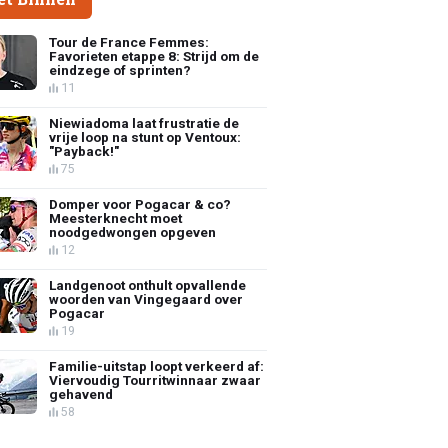
Tour de France Femmes:
Favorieten etappe 8: Strijd om de
eindzege of sprinten?
11
Niewiadoma laat frustratie de
vrije loop na stunt op Ventoux:
"Payback!"
75
Domper voor Pogacar & co?
Meesterknecht moet
noodgedwongen opgeven
12
Landgenoot onthult opvallende
woorden van Vingegaard over
Pogacar
19
Familie-uitstap loopt verkeerd af:
Viervoudig Tourritwinnaar zwaar
gehavend
58