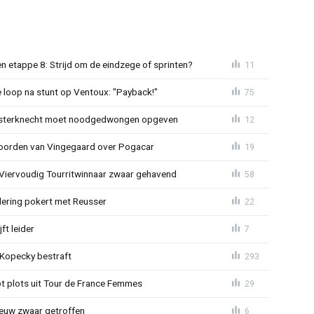
 etappe 8: Strijd om de eindzege of sprinten?
11
e loop na stunt op Ventoux: "Payback!"
75
sterknecht moet noodgedwongen opgeven
12
oorden van Vingegaard over Pogacar
19
: Viervoudig Tourritwinnaar zwaar gehavend
58
lering pokert met Reusser
22
ft leider
7
: Kopecky bestraft
293
t plots uit Tour de France Femmes
29
euw zwaar getroffen
6