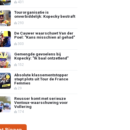
431
Tourorganisatie is
onverbiddelijk: Kopecky bestraft
293
De Cauwer waarschuwt Van der
Poel: "Kans misschien al gehad"
303
Gemengde gevoelens bij
Kopecky: "Ik baal ontzettend"
152
Absolute klassementstopper
stapt plots uit Tour de France
Femmes
29
Reusser komt met serieuze
Ventoux-waarschuwing voor
Vollering
174
et Binnen