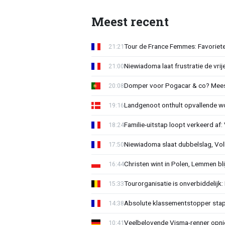
Meest recent
Tour de France Femmes: Favorieten
21:21
Niewiadoma laat frustratie de vrij
21:00
Domper voor Pogacar & co? Mee
20:08
Landgenoot onthult opvallende w
19:16
Familie-uitstap loopt verkeerd af
18:24
Niewiadoma slaat dubbelslag, Vol
17:50
Christen wint in Polen, Lemmen blij
16:44
Tourorganisatie is onverbiddelijk
15:33
Absolute klassementstopper stap
14:38
Veelbelovende Visma-renner opni
10:41