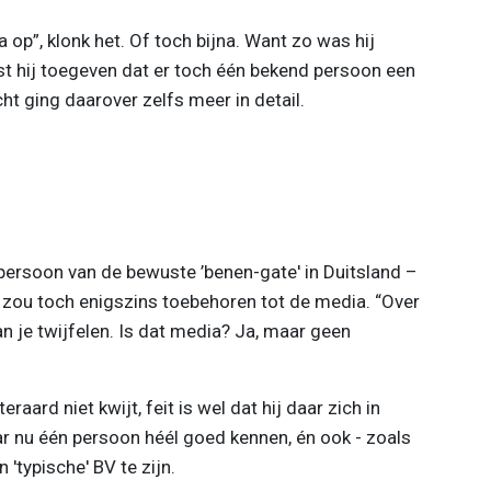
 op”, klonk het. Of toch bijna. Want zo was hij
st hij toegeven dat er toch één bekend persoon een
ucht ging daarover zelfs meer in detail.
persoon van de bewuste ’benen-gate' in Duitsland –
j zou toch enigszins toebehoren tot de media. “Over
an je twijfelen. Is dat media? Ja, maar geen
raard niet kwijt, feit is wel dat hij daar zich in
ar nu één persoon héél goed kennen, én ook - zoals
'typische' BV te zijn.