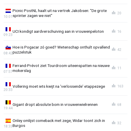
Picnic PostNL haalt uit na vertrek Jakobsen: "De grote
20
sprinter zagen we niet"
10:01
UCI kondigt aardverschuiving aan in vrouwenpeloton
16
09:23
Hoe is Pogacar zó goed? Wetenschap onthult opvallend
42
puzzelstuk
08:42
Ferrand-Prévot ziet Tourdroom uiteenspatten na nieuwe
11
mokerslag
07:57
Vollering moet iets kwijt na 'verlossende' etappezege
163
20:33
Gigant dropt absolute bom in vrouwenwielrennen
68
19:44
Onley omlijst comeback met zege, Widar toont zich in
32
Burgos
18:33