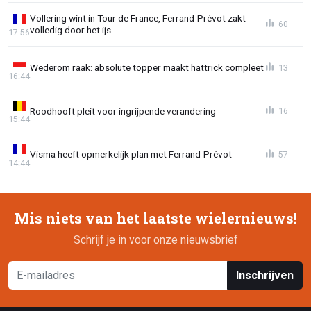
Vollering wint in Tour de France, Ferrand-Prévot zakt
60
volledig door het ijs
17:56
Wederom raak: absolute topper maakt hattrick compleet
13
16:44
Roodhooft pleit voor ingrijpende verandering
16
15:44
Visma heeft opmerkelijk plan met Ferrand-Prévot
57
14:44
Mis niets van het laatste wielernieuws!
Schrijf je in voor onze nieuwsbrief
Inschrijven