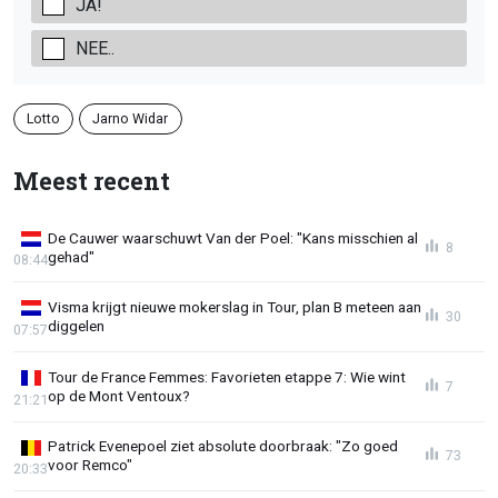
JA!
NEE..
Lotto
Jarno Widar
Meest recent
De Cauwer waarschuwt Van der Poel: "Kans misschien al
8
gehad"
08:44
Visma krijgt nieuwe mokerslag in Tour, plan B meteen aan
30
diggelen
07:57
Tour de France Femmes: Favorieten etappe 7: Wie wint
7
op de Mont Ventoux?
21:21
Patrick Evenepoel ziet absolute doorbraak: "Zo goed
73
voor Remco"
20:33