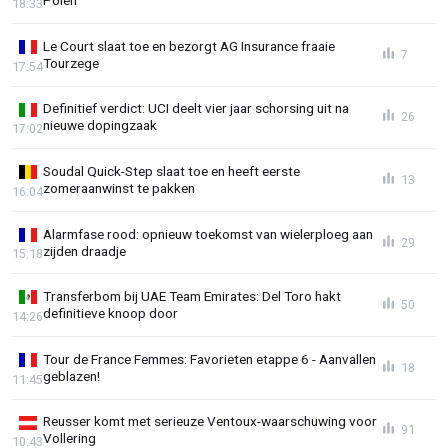
Polen
18:33
Le Court slaat toe en bezorgt AG Insurance fraaie
7
Tourzege
17:54
Definitief verdict: UCI deelt vier jaar schorsing uit na
26
nieuwe dopingzaak
17:02
Soudal Quick-Step slaat toe en heeft eerste
13
zomeraanwinst te pakken
16:04
Alarmfase rood: opnieuw toekomst van wielerploeg aan
29
zijden draadje
15:18
Transferbom bij UAE Team Emirates: Del Toro hakt
50
definitieve knoop door
14:26
Tour de France Femmes: Favorieten etappe 6 - Aanvallen
18
geblazen!
11:45
Reusser komt met serieuze Ventoux-waarschuwing voor
91
Vollering
10:43