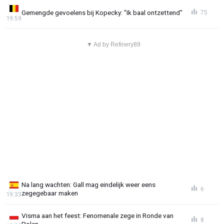
Gemengde gevoelens bij Kopecky: "Ik baal ontzettend"
75
19:59
▼ Ad by Refinery89
Na lang wachten: Gall mag eindelijk weer eens
6
zegegebaar maken
19:33
Visma aan het feest: Fenomenale zege in Ronde van
8