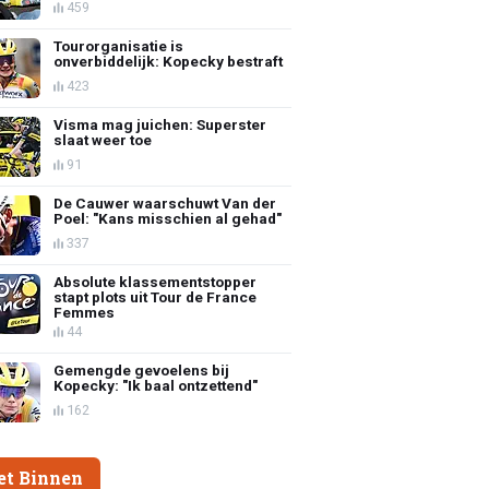
459
Tourorganisatie is
onverbiddelijk: Kopecky bestraft
423
Visma mag juichen: Superster
slaat weer toe
91
De Cauwer waarschuwt Van der
Poel: "Kans misschien al gehad"
337
Absolute klassementstopper
stapt plots uit Tour de France
Femmes
44
Gemengde gevoelens bij
Kopecky: "Ik baal ontzettend"
162
et Binnen