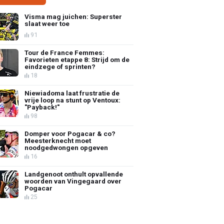
Visma mag juichen: Superster
slaat weer toe
91
Tour de France Femmes:
Favorieten etappe 8: Strijd om de
eindzege of sprinten?
18
Niewiadoma laat frustratie de
vrije loop na stunt op Ventoux:
"Payback!"
98
Domper voor Pogacar & co?
Meesterknecht moet
noodgedwongen opgeven
16
Landgenoot onthult opvallende
woorden van Vingegaard over
Pogacar
25