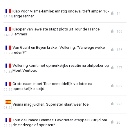
Klap voor Visma-familie: ernstig ongeval treft amper 16-
14
jarige renner
15:26
Klepper van jewelste stapt plots uit Tour de France
106
Femmes
14:32
Van Gucht en Beyen kraken Vollering: "Vanwege welke
186
reden?!"
11:22
Vollering komt met opmerkelijke reactie na blufpoker op
227
Mont Ventoux
10:22
Grote naam moet Tour onmiddellijk verlaten na
309
opmerkelijke strijd
09:22
Visma mag juichen: Superster slaat weer toe
226
08:22
Tour de France Femmes: Favorieten etappe 8: Strijd om
26
de eindzege of sprinten?
21:21