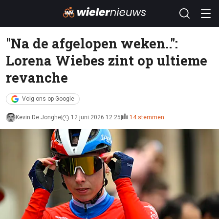
"Na de afgelopen weken..":
Lorena Wiebes zint op ultieme
revanche
Volg ons op Google
Kevin De Jonghe
12 juni 2026 12:25
14 stemmen