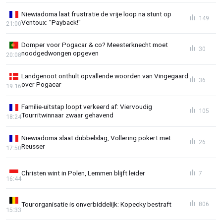
Niewiadoma laat frustratie de vrije loop na stunt op
149
Ventoux: "Payback!"
21:00
Domper voor Pogacar & co? Meesterknecht moet
30
noodgedwongen opgeven
20:08
Landgenoot onthult opvallende woorden van Vingegaard
36
over Pogacar
19:16
Familie-uitstap loopt verkeerd af: Viervoudig
105
Tourritwinnaar zwaar gehavend
18:24
Niewiadoma slaat dubbelslag, Vollering pokert met
26
Reusser
17:50
Christen wint in Polen, Lemmen blijft leider
7
16:44
Tourorganisatie is onverbiddelijk: Kopecky bestraft
806
15:33