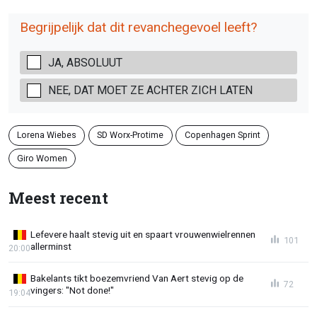
Begrijpelijk dat dit revanchegevoel leeft?
JA, ABSOLUUT
NEE, DAT MOET ZE ACHTER ZICH LATEN
Lorena Wiebes
SD Worx-Protime
Copenhagen Sprint
Giro Women
Meest recent
Lefevere haalt stevig uit en spaart vrouwenwielrennen
101
allerminst
20:00
Bakelants tikt boezemvriend Van Aert stevig op de
72
vingers: "Not done!"
19:04