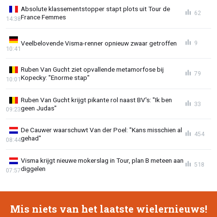
Absolute klassementstopper stapt plots uit Tour de
62
France Femmes
14:38
Veelbelovende Visma-renner opnieuw zwaar getroffen
9
10:41
Ruben Van Gucht ziet opvallende metamorfose bij
79
Kopecky: "Enorme stap"
10:01
Ruben Van Gucht krijgt pikante rol naast BV's: "Ik ben
33
geen Judas"
09:23
De Cauwer waarschuwt Van der Poel: "Kans misschien al
454
gehad"
08:44
Visma krijgt nieuwe mokerslag in Tour, plan B meteen aan
518
diggelen
07:57
Mis niets van het laatste wielernieuws!