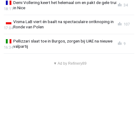
Demi Vollering keert het helemaal om en pakt de gele trui
34
in Nice
18:11
Visma LaB viert én baalt na spectaculaire ontknoping in
107
Ronde van Polen
17:04
Pellizzari slaat toe in Burgos, zorgen bij UAE na nieuwe
9
valpartij
16:34
▼ Ad by Refinery89