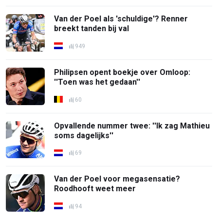
Van der Poel als 'schuldige'? Renner
breekt tanden bij val
949
Philipsen opent boekje over Omloop:
''Toen was het gedaan''
60
Opvallende nummer twee: ''Ik zag Mathieu
soms dagelijks''
69
Van der Poel voor megasensatie?
Roodhooft weet meer
94