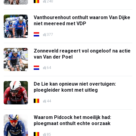
240
Vanthourenhout onthult waarom Van Dijke
niet meereed met VDP
377
Zonneveld reageert vol ongeloof na actie
van Van der Poel
64
De Lie kan opnieuw niet overtuigen:
ploegleider komt met uitleg
44
Waarom Pidcock het moeilijk had:
ploegmaat onthult echte oorzaak
85