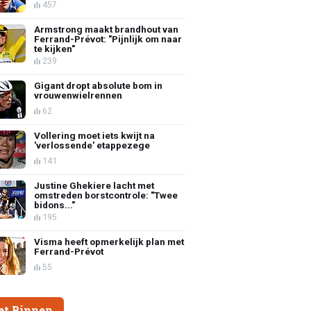
457
Armstrong maakt brandhout van
Ferrand-Prévot: "Pijnlijk om naar
te kijken"
239
Gigant dropt absolute bom in
vrouwenwielrennen
62
Vollering moet iets kwijt na
'verlossende' etappezege
141
Justine Ghekiere lacht met
omstreden borstcontrole: "Twee
bidons..."
195
Visma heeft opmerkelijk plan met
Ferrand-Prévot
55
et Binnen