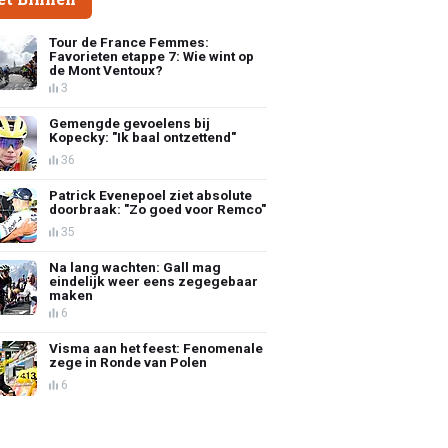
Tour de France Femmes:
Favorieten etappe 7: Wie wint op
de Mont Ventoux?
3
Gemengde gevoelens bij
Kopecky: "Ik baal ontzettend"
36
Patrick Evenepoel ziet absolute
doorbraak: "Zo goed voor Remco"
35
Na lang wachten: Gall mag
eindelijk weer eens zegegebaar
maken
6
Visma aan het feest: Fenomenale
zege in Ronde van Polen
6