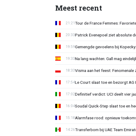
Meest recent
Tour de France Femmes: Favoriete
21:21
Patrick Evenepoel ziet absolute 
20:33
Gemengde gevoelens bij Kopecky: 
19:59
Na lang wachten: Gall mag eindel
19:33
Visma aan het feest: Fenomenale 
18:33
Le Court slaat toe en bezorgt AG 
17:54
Definitief verdict: UCI deelt vier 
17:02
Soudal Quick-Step slaat toe en h
16:04
Alarmfase rood: opnieuw toekomst
15:18
Transferbom bij UAE Team Emirate
14:26