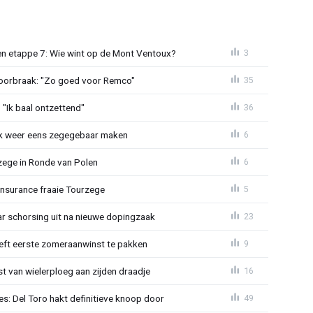
n etappe 7: Wie wint op de Mont Ventoux?
3
doorbraak: "Zo goed voor Remco"
35
"Ik baal ontzettend"
36
ijk weer eens zegegebaar maken
6
zege in Ronde van Polen
6
Insurance fraaie Tourzege
5
jaar schorsing uit na nieuwe dopingzaak
23
eeft eerste zomeraanwinst te pakken
9
 van wielerploeg aan zijden draadje
16
s: Del Toro hakt definitieve knoop door
49