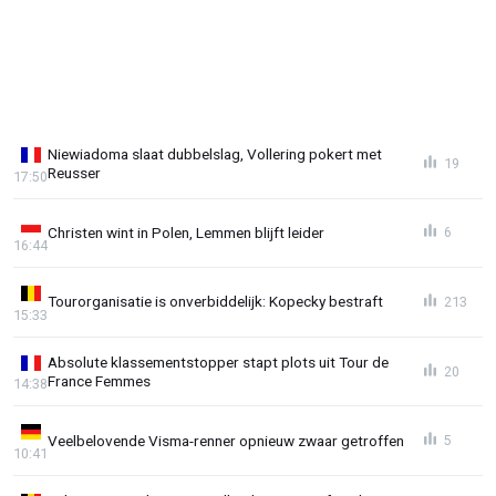
Niewiadoma slaat dubbelslag, Vollering pokert met
19
Reusser
17:50
Christen wint in Polen, Lemmen blijft leider
6
16:44
Tourorganisatie is onverbiddelijk: Kopecky bestraft
213
15:33
Absolute klassementstopper stapt plots uit Tour de
20
France Femmes
14:38
Veelbelovende Visma-renner opnieuw zwaar getroffen
5
10:41