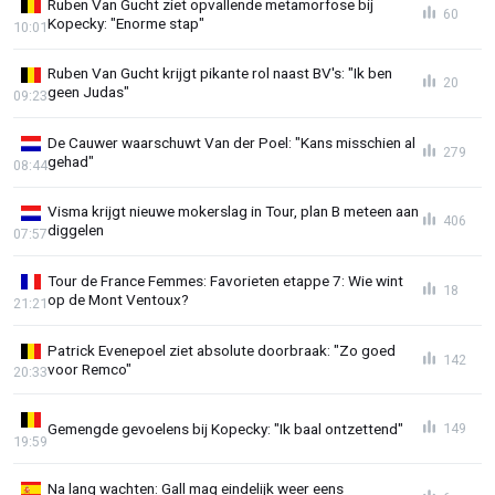
Ruben Van Gucht ziet opvallende metamorfose bij
60
Kopecky: "Enorme stap"
10:01
Ruben Van Gucht krijgt pikante rol naast BV's: "Ik ben
20
geen Judas"
09:23
De Cauwer waarschuwt Van der Poel: "Kans misschien al
279
gehad"
08:44
Visma krijgt nieuwe mokerslag in Tour, plan B meteen aan
406
diggelen
07:57
Tour de France Femmes: Favorieten etappe 7: Wie wint
18
op de Mont Ventoux?
21:21
Patrick Evenepoel ziet absolute doorbraak: "Zo goed
142
voor Remco"
20:33
Gemengde gevoelens bij Kopecky: "Ik baal ontzettend"
149
19:59
Na lang wachten: Gall mag eindelijk weer eens