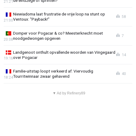
de eindzege of sprinten?
21:21
Niewiadoma laat frustratie de vrije loop na stunt op
58
Ventoux: "Payback!"
21:00
Domper voor Pogacar & co? Meesterknecht moet
7
noodgedwongen opgeven
20:08
Landgenoot onthult opvallende woorden van Vingegaard
14
over Pogacar
19:16
Familie-uitstap loopt verkeerd af: Viervoudig
40
Tourritwinnaar zwaar gehavend
18:24
▼ Ad by Refinery89