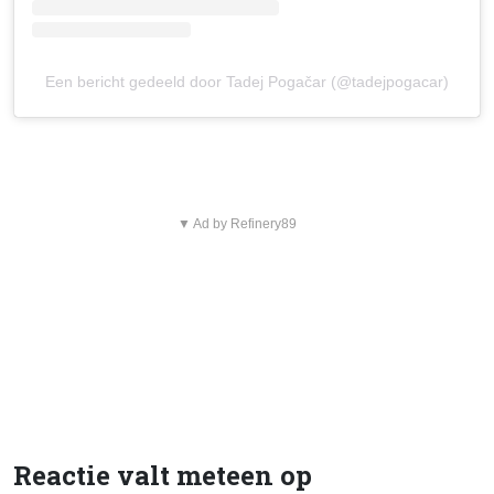
Een bericht gedeeld door Tadej Pogačar (@tadejpogacar)
▼ Ad by Refinery89
Reactie valt meteen op