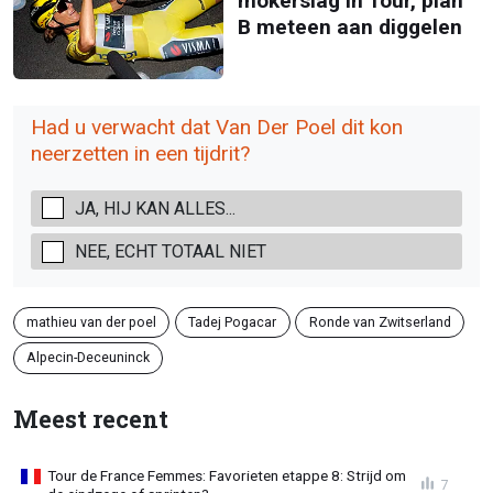
mokerslag in Tour, plan
B meteen aan diggelen
Had u verwacht dat Van Der Poel dit kon
neerzetten in een tijdrit?
JA, HIJ KAN ALLES...
NEE, ECHT TOTAAL NIET
mathieu van der poel
Tadej Pogacar
Ronde van Zwitserland
Alpecin-Deceuninck
Meest recent
Tour de France Femmes: Favorieten etappe 8: Strijd om
7