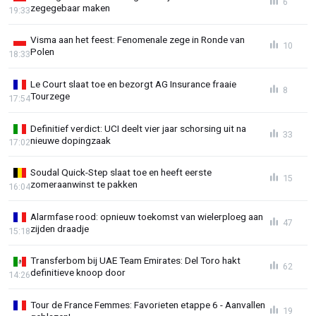
6
zegegebaar maken
19:33
Visma aan het feest: Fenomenale zege in Ronde van
10
Polen
18:33
Le Court slaat toe en bezorgt AG Insurance fraaie
8
Tourzege
17:54
Definitief verdict: UCI deelt vier jaar schorsing uit na
33
nieuwe dopingzaak
17:02
Soudal Quick-Step slaat toe en heeft eerste
15
zomeraanwinst te pakken
16:04
Alarmfase rood: opnieuw toekomst van wielerploeg aan
47
zijden draadje
15:18
Transferbom bij UAE Team Emirates: Del Toro hakt
62
definitieve knoop door
14:26
Tour de France Femmes: Favorieten etappe 6 - Aanvallen
19