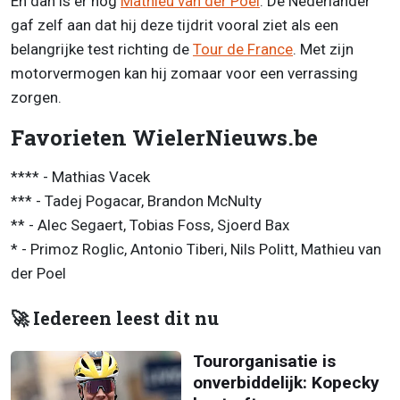
En dan is er nog
Mathieu van der Poel
. De Nederlander
gaf zelf aan dat hij deze tijdrit vooral ziet als een
belangrijke test richting de
Tour de France
. Met zijn
motorvermogen kan hij zomaar voor een verrassing
zorgen.
Favorieten WielerNieuws.be
**** - Mathias Vacek
*** - Tadej Pogacar, Brandon McNulty
** - Alec Segaert, Tobias Foss, Sjoerd Bax
* - Primoz Roglic, Antonio Tiberi, Nils Politt, Mathieu van
der Poel
🚀 Iedereen leest dit nu
Tourorganisatie is
onverbiddelijk: Kopecky