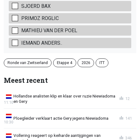
SJOERD BAX
PRIMOZ ROGLIC
MATHIEU VAN DER POEL
IEMAND ANDERS..
Ronde van Zwitserland
Etappe 4
2026
ITT
Meest recent
Hollandse analisten klip en klaar over ruzie Niewiadoma
12
en Gery
11:10
Ploegleider verklaart actie Gery jegens Niewiadoma
141
10:30
Vollering reageert op keiharde aantijgingen van
346