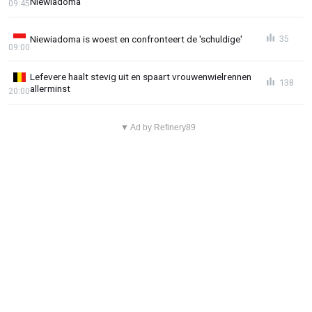
Niewiadoma
09:45
Niewiadoma is woest en confronteert de 'schuldige'
35
09:00
Lefevere haalt stevig uit en spaart vrouwenwielrennen
138
allerminst
20:00
▼ Ad by Refinery89