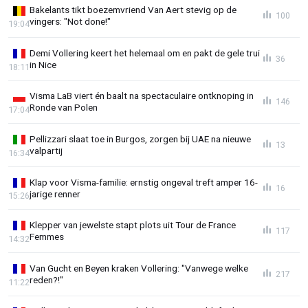
Bakelants tikt boezemvriend Van Aert stevig op de
100
vingers: "Not done!"
19:04
Demi Vollering keert het helemaal om en pakt de gele trui
36
in Nice
18:11
Visma LaB viert én baalt na spectaculaire ontknoping in
146
Ronde van Polen
17:04
Pellizzari slaat toe in Burgos, zorgen bij UAE na nieuwe
13
valpartij
16:34
Klap voor Visma-familie: ernstig ongeval treft amper 16-
16
jarige renner
15:26
Klepper van jewelste stapt plots uit Tour de France
117
Femmes
14:32
Van Gucht en Beyen kraken Vollering: "Vanwege welke
217
reden?!"
11:22