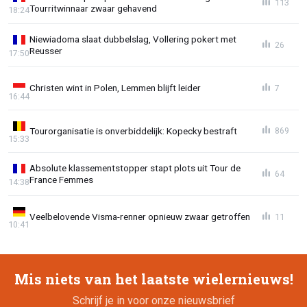
113
Tourritwinnaar zwaar gehavend
18:24
Niewiadoma slaat dubbelslag, Vollering pokert met
26
Reusser
17:50
Christen wint in Polen, Lemmen blijft leider
7
16:44
Tourorganisatie is onverbiddelijk: Kopecky bestraft
869
15:33
Absolute klassementstopper stapt plots uit Tour de
64
France Femmes
14:38
Veelbelovende Visma-renner opnieuw zwaar getroffen
11
10:41
Mis niets van het laatste wielernieuws!
Schrijf je in voor onze nieuwsbrief