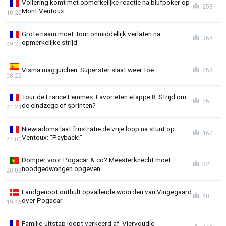
Vollering komt met opmerkelijke reactie na blufpoker op
253
Mont Ventoux
10:22
Grote naam moet Tour onmiddellijk verlaten na
365
opmerkelijke strijd
09:22
Visma mag juichen: Superster slaat weer toe
253
08:22
Tour de France Femmes: Favorieten etappe 8: Strijd om
26
de eindzege of sprinten?
21:21
Niewiadoma laat frustratie de vrije loop na stunt op
162
Ventoux: "Payback!"
21:00
Domper voor Pogacar & co? Meesterknecht moet
32
noodgedwongen opgeven
20:08
Landgenoot onthult opvallende woorden van Vingegaard
40
over Pogacar
19:16
Familie-uitstap loopt verkeerd af: Viervoudig