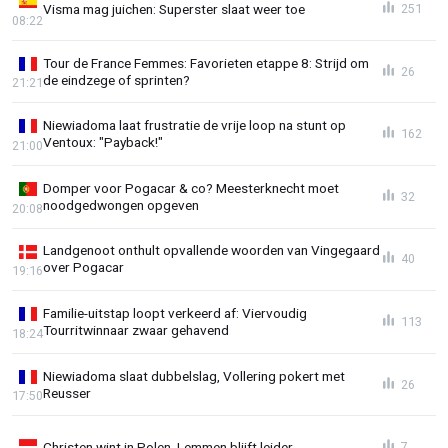
Visma mag juichen: Superster slaat weer toe
251
08:22
Tour de France Femmes: Favorieten etappe 8: Strijd om
26
de eindzege of sprinten?
21:21
Niewiadoma laat frustratie de vrije loop na stunt op
162
Ventoux: "Payback!"
21:00
Domper voor Pogacar & co? Meesterknecht moet
32
noodgedwongen opgeven
20:08
Landgenoot onthult opvallende woorden van Vingegaard
40
over Pogacar
19:16
Familie-uitstap loopt verkeerd af: Viervoudig
113
Tourritwinnaar zwaar gehavend
18:24
Niewiadoma slaat dubbelslag, Vollering pokert met
26
Reusser
17:50
Christen wint in Polen, Lemmen blijft leider
7