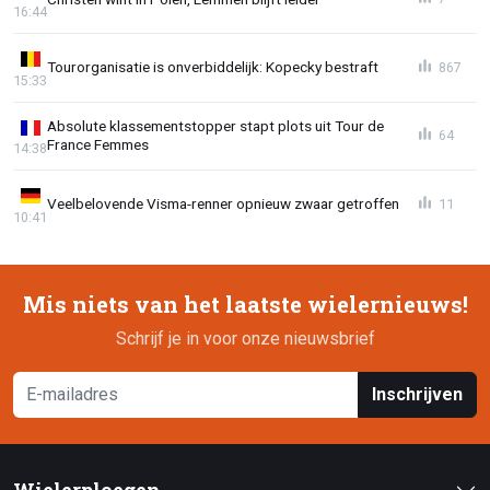
16:44
Tourorganisatie is onverbiddelijk: Kopecky bestraft
867
15:33
Absolute klassementstopper stapt plots uit Tour de
64
France Femmes
14:38
Veelbelovende Visma-renner opnieuw zwaar getroffen
11
10:41
Mis niets van het laatste wielernieuws!
Schrijf je in voor onze nieuwsbrief
Inschrijven