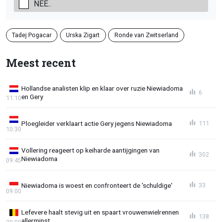
NEE..
Tadej Pogacar
Urska Zigart
Ronde van Zwitserland
Meest recent
Hollandse analisten klip en klaar over ruzie Niewiadoma
6
en Gery
11:10
Ploegleider verklaart actie Gery jegens Niewiadoma
111
10:30
Vollering reageert op keiharde aantijgingen van
302
Niewiadoma
09:45
Niewiadoma is woest en confronteert de 'schuldige'
33
09:00
Lefevere haalt stevig uit en spaart vrouwenwielrennen
138
allerminst