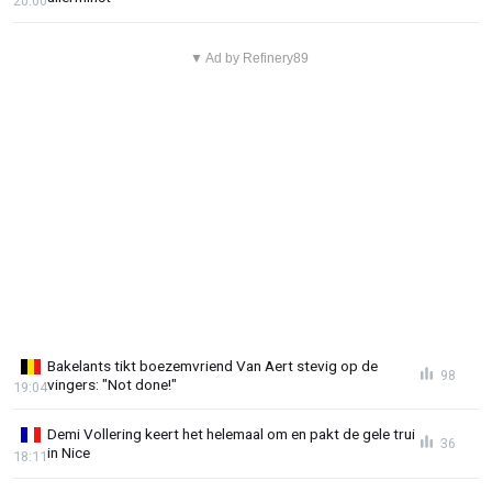
20:00
▼ Ad by Refinery89
Bakelants tikt boezemvriend Van Aert stevig op de
98
vingers: "Not done!"
19:04
Demi Vollering keert het helemaal om en pakt de gele trui
36
in Nice
18:11