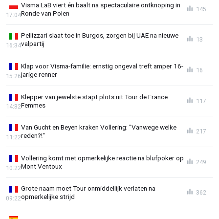
Visma LaB viert én baalt na spectaculaire ontknoping in
145
Ronde van Polen
17:04
Pellizzari slaat toe in Burgos, zorgen bij UAE na nieuwe
13
valpartij
16:34
Klap voor Visma-familie: ernstig ongeval treft amper 16-
16
jarige renner
15:26
Klepper van jewelste stapt plots uit Tour de France
117
Femmes
14:32
Van Gucht en Beyen kraken Vollering: "Vanwege welke
217
reden?!"
11:22
Vollering komt met opmerkelijke reactie na blufpoker op
249
Mont Ventoux
10:22
Grote naam moet Tour onmiddellijk verlaten na
362
opmerkelijke strijd
09:22