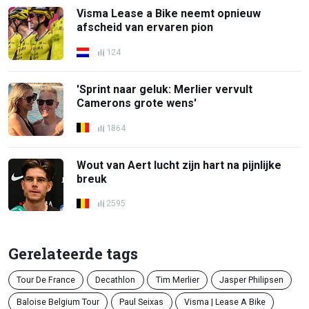
Visma Lease a Bike neemt opnieuw
afscheid van ervaren pion
124
'Sprint naar geluk: Merlier vervult
Camerons grote wens'
1864
Wout van Aert lucht zijn hart na pijnlijke
breuk
2595
Gerelateerde tags
Tour De France
Decathlon
Tim Merlier
Jasper Philipsen
Baloise Belgium Tour
Paul Seixas
Visma | Lease A Bike