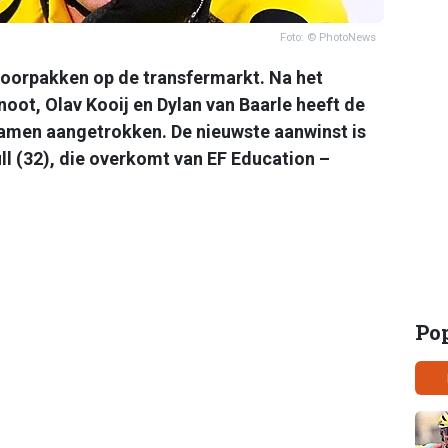
Foto: © PhotoNews
k doorpakken op de transfermarkt. Na het
oot, Olav Kooij en Dylan van Baarle heeft de
amen aangetrokken. De nieuwste aanwinst is
l (32), die overkomt van EF Education –
Po