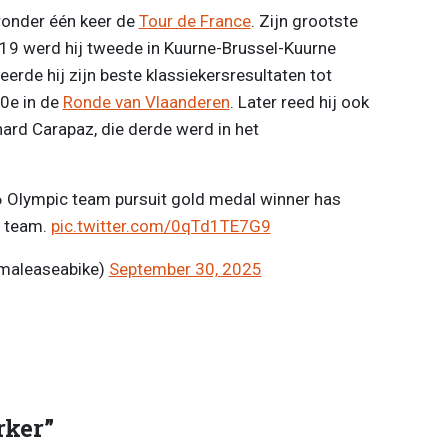
aronder één keer de
Tour de France
. Zijn grootste
 2019 werd hij tweede in Kuurne-Brussel-Kuurne
erde hij zijn beste klassiekersresultaten tot
0e in de
Ronde van Vlaanderen
. Later reed hij ook
ichard Carapaz, die derde werd in het
. The 2016 Olympic team pursuit gold medal winner has
r team.
pic.twitter.com/0qTd1TE7G9
smaleaseabike)
September 30, 2025
rker”