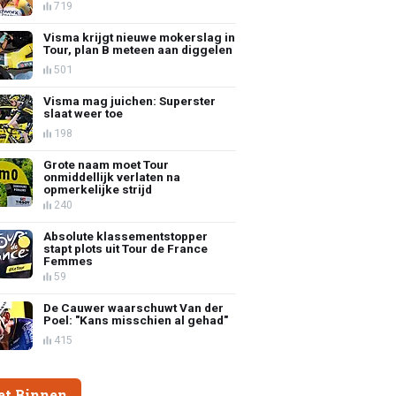
719
Visma krijgt nieuwe mokerslag in
Tour, plan B meteen aan diggelen
501
Visma mag juichen: Superster
slaat weer toe
198
Grote naam moet Tour
onmiddellijk verlaten na
opmerkelijke strijd
240
Absolute klassementstopper
stapt plots uit Tour de France
Femmes
59
De Cauwer waarschuwt Van der
Poel: "Kans misschien al gehad"
415
et Binnen