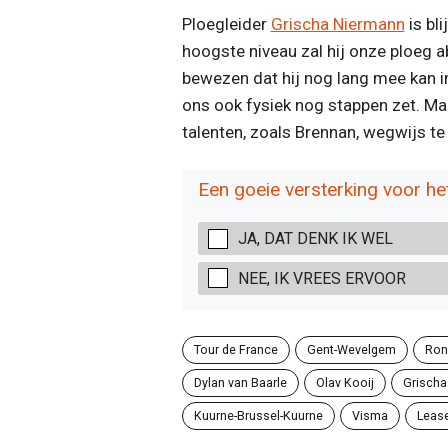
Ploegleider
Grischa Niermann
is bli
hoogste niveau zal hij onze ploeg 
bewezen dat hij nog lang mee kan in
ons ook fysiek nog stappen zet. Ma
talenten, zoals Brennan, wegwijs te 
Een goeie versterking voor h
JA, DAT DENK IK WEL
NEE, IK VREES ERVOOR
Tour de France
Gent-Wevelgem
Ron
Dylan van Baarle
Olav Kooij
Grischa
Kuurne-Brussel-Kuurne
Visma
Lease