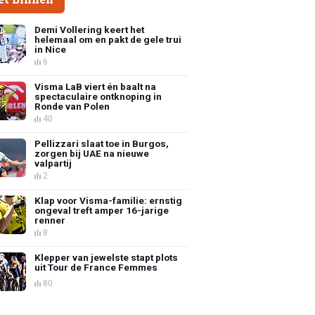
Demi Vollering keert het
helemaal om en pakt de gele trui
in Nice
6
Visma LaB viert én baalt na
spectaculaire ontknoping in
Ronde van Polen
40
Pellizzari slaat toe in Burgos,
zorgen bij UAE na nieuwe
valpartij
2
Klap voor Visma-familie: ernstig
ongeval treft amper 16-jarige
renner
8
Klepper van jewelste stapt plots
uit Tour de France Femmes
80