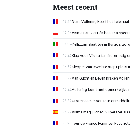
Meest recent
Demi Vollering keert het helemaal 
18:11
Visma LaB viert én baalt na spect
17:04
Pellizzari slaat toe in Burgos, zor
16:34
Klap voor Visma-familie: ernstig o
15:26
Klepper van jewelste stapt plots 
14:32
Van Gucht en Beyen kraken Voller
11:22
Vollering komt met opmerkelijke 
10:22
Grote naam moet Tour onmiddellijk
09:22
Visma mag juichen: Superster slaa
08:22
Tour de France Femmes: Favorieten
21:21