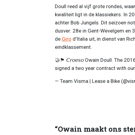
Doull reed al vijf grote rondes, wa
kwaliteit ligt in de klassiekers. In
achter Bob Jungels. Dit seizoen note
dusver: 28e in Gent-Wevelgem en 3
de
Giro
d’Italia uit, in dienst van R
eindklassement.
🤝🏴󠁧󠁢󠁷󠁬󠁳󠁿 𝘊𝘳𝘰𝘦𝘴𝘰 Owain Doull
signed a two year contract with ou
— Team Visma | Lease a Bike (@vi
“Owain maakt ons ste