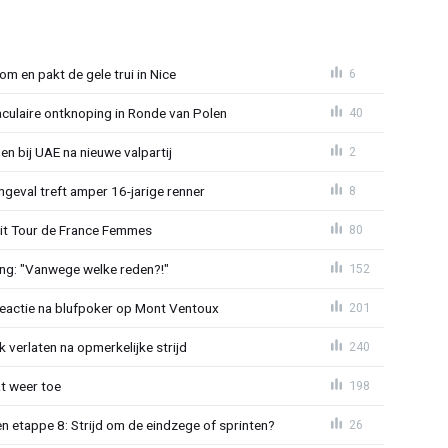
om en pakt de gele trui in Nice
6
aculaire ontknoping in Ronde van Polen
40
gen bij UAE na nieuwe valpartij
2
ngeval treft amper 16-jarige renner
8
uit Tour de France Femmes
80
ing: "Vanwege welke reden?!"
152
reactie na blufpoker op Mont Ventoux
201
 verlaten na opmerkelijke strijd
240
t weer toe
198
 etappe 8: Strijd om de eindzege of sprinten?
26