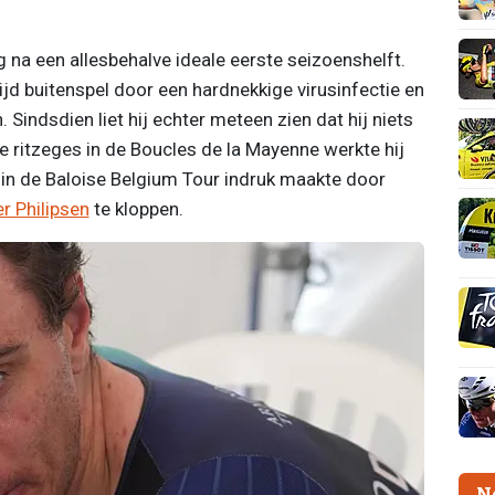
g na een allesbehalve ideale eerste seizoenshelft.
jd buitenspel door een hardnekkige virusinfectie en
 Sindsdien liet hij echter meteen zien dat hij niets
e ritzeges in de Boucles de la Mayenne werkte hij
 in de Baloise Belgium Tour indruk maakte door
r Philipsen
te kloppen.
N