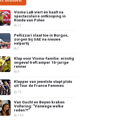
Visma LaB viert én baalt na
spectaculaire ontknoping in
Ronde van Polen
22
Pellizzari slaat toe in Burgos,
zorgen bij UAE na nieuwe
valpartij
2
Klap voor Visma-familie: ernstig
ongeval treft amper 16-jarige
renner
8
Klepper van jewelste stapt plots
uit Tour de France Femmes
70
Van Gucht en Beyen kraken
Vollering: "Vanwege welke
reden?!"
144