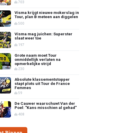
703
Visma krijgt nieuwe mokerslag in
Tour, plan B meteen aan diggelen
500
Visma mag juichen: Superster
slaat weer toe
197
Grote naam moet Tour
onmiddellijk verlaten na
opmerkelijke strijd
230
Absolute klassementstopper
stapt plots uit Tour de France
Femmes
59
De Cauwer waarschuwt Van der
Poel: "Kans misschien al gehad"
408
et Binnen