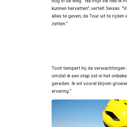
nog in de weg. "Na mijn val heb ik 
kunnen hervatten", vertelt Seixas. "
alles te geven, de Tour uit te rijde
zetten."
Toch tempert hij de verwachtingen e
omdat ik een stap zet in het onbeke
gereden. Ik wil vooral blijven groe
ervaring."