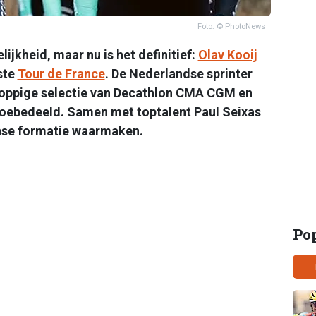
Foto: © PhotoNews
ijkheid, maar nu is het definitief:
Olav Kooij
ste
Tour de France
. De Nederlandse sprinter
tkoppige selectie van Decathlon CMA CGM en
l toebedeeld. Samen met toptalent Paul Seixas
anse formatie waarmaken.
Po