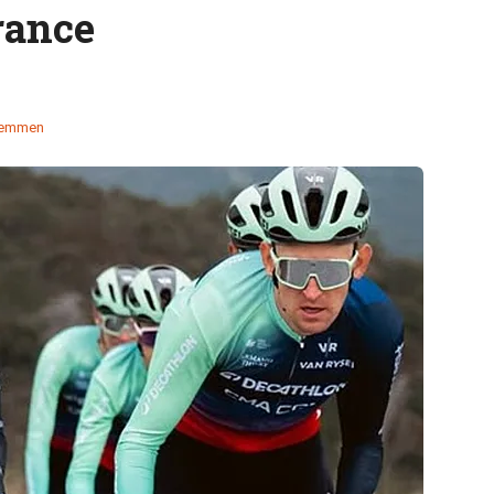
rance
temmen