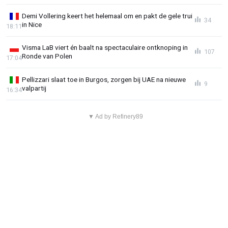
Demi Vollering keert het helemaal om en pakt de gele trui
34
in Nice
18:11
Visma LaB viert én baalt na spectaculaire ontknoping in
107
Ronde van Polen
17:04
Pellizzari slaat toe in Burgos, zorgen bij UAE na nieuwe
9
valpartij
16:34
▼ Ad by Refinery89