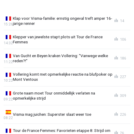
Klap voor Visma-familie: ernstig ongeval treft amper 16-
14
jarige renner
15:26
Klepper van jewelste stapt plots uit Tour de France
106
Femmes
14:32
Van Gucht en Beyen kraken Vollering: "Vanwege welke
186
reden?!"
11:22
Vollering komt met opmerkelijke reactie na blufpoker op
227
Mont Ventoux
10:22
Grote naam moet Tour onmiddellijk verlaten na
309
opmerkelijke strijd
09:22
Visma mag juichen: Superster slaat weer toe
226
08:22
Tour de France Femmes: Favorieten etappe 8: Strijd om
26