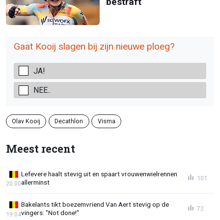
bestraft
Gaat Kooij slagen bij zijn nieuwe ploeg?
JA!
NEE..
Olav Kooij
Decathlon
Visma
Meest recent
Lefevere haalt stevig uit en spaart vrouwenwielrennen
101
allerminst
20:00
Bakelants tikt boezemvriend Van Aert stevig op de
72
vingers: "Not done!"
19:04