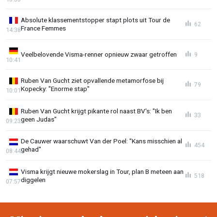
Absolute klassementstopper stapt plots uit Tour de
62
France Femmes
14:38
Veelbelovende Visma-renner opnieuw zwaar getroffen
9
10:41
Ruben Van Gucht ziet opvallende metamorfose bij
79
Kopecky: "Enorme stap"
10:01
Ruben Van Gucht krijgt pikante rol naast BV's: "Ik ben
33
geen Judas"
09:23
De Cauwer waarschuwt Van der Poel: "Kans misschien al
454
gehad"
08:44
Visma krijgt nieuwe mokerslag in Tour, plan B meteen aan
518
diggelen
07:57