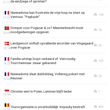
de eindzege of sprinten?
21:21
Niewiadoma laat frustratie de vrije loop na stunt op
149
Ventoux: "Payback!"
21:00
Domper voor Pogacar & co? Meesterknecht moet
30
noodgedwongen opgeven
20:08
Landgenoot onthult opvallende woorden van Vingegaard
36
over Pogacar
19:16
Familie-uitstap loopt verkeerd af: Viervoudig
105
Tourritwinnaar zwaar gehavend
18:24
Niewiadoma slaat dubbelslag, Vollering pokert met
26
Reusser
17:50
Christen wint in Polen, Lemmen blijft leider
7
16:44
Tourorganisatie is onverbiddelijk: Kopecky bestraft
806
15:33