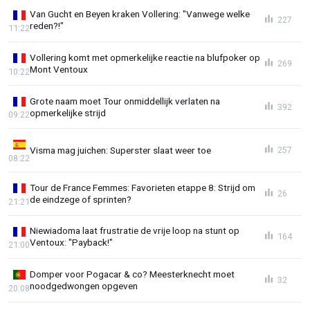
Van Gucht en Beyen kraken Vollering: "Vanwege welke
227
reden?!"
11:22
Vollering komt met opmerkelijke reactie na blufpoker op
269
Mont Ventoux
10:22
Grote naam moet Tour onmiddellijk verlaten na
392
opmerkelijke strijd
09:22
Visma mag juichen: Superster slaat weer toe
257
08:22
Tour de France Femmes: Favorieten etappe 8: Strijd om
26
de eindzege of sprinten?
21:21
Niewiadoma laat frustratie de vrije loop na stunt op
164
Ventoux: "Payback!"
21:00
Domper voor Pogacar & co? Meesterknecht moet
32
noodgedwongen opgeven
20:08