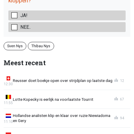
kloppen?
JA!
NEE..
Sven Nys
Thibau Nys
Meest recent
Reusser doet boekje open over strijdplan op laatste dag
12
12:30
Lotte Kopecky is eerlijk na voorlaatste Tourrit
67
11:55
Hollandse analisten klip en klaar over ruzie Niewiadoma
94
en Gery
11:10