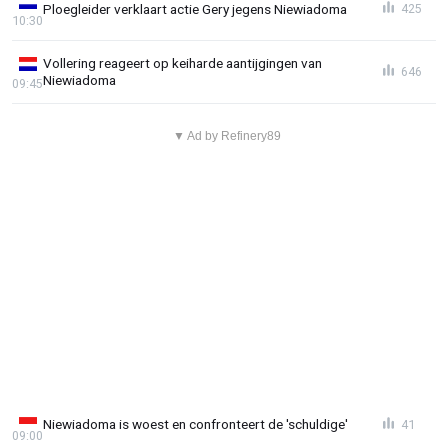
Ploegleider verklaart actie Gery jegens Niewiadoma
425
10:30
Vollering reageert op keiharde aantijgingen van
646
Niewiadoma
09:45
▼ Ad by Refinery89
Niewiadoma is woest en confronteert de 'schuldige'
41
09:00