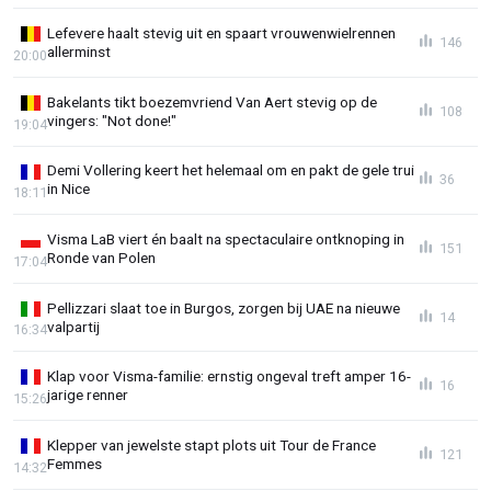
Lefevere haalt stevig uit en spaart vrouwenwielrennen
146
allerminst
20:00
Bakelants tikt boezemvriend Van Aert stevig op de
108
vingers: "Not done!"
19:04
Demi Vollering keert het helemaal om en pakt de gele trui
36
in Nice
18:11
Visma LaB viert én baalt na spectaculaire ontknoping in
151
Ronde van Polen
17:04
Pellizzari slaat toe in Burgos, zorgen bij UAE na nieuwe
14
valpartij
16:34
Klap voor Visma-familie: ernstig ongeval treft amper 16-
16
jarige renner
15:26
Klepper van jewelste stapt plots uit Tour de France
121
Femmes
14:32