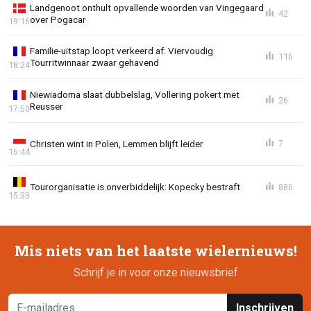
Landgenoot onthult opvallende woorden van Vingegaard
42
over Pogacar
19:16
Familie-uitstap loopt verkeerd af: Viervoudig
116
Tourritwinnaar zwaar gehavend
18:24
Niewiadoma slaat dubbelslag, Vollering pokert met
26
Reusser
17:50
Christen wint in Polen, Lemmen blijft leider
7
16:44
Tourorganisatie is onverbiddelijk: Kopecky bestraft
886
15:33
Mis niets van het laatste wielernieuws!
Schrijf je in voor onze nieuwsbrief
Inschrijven