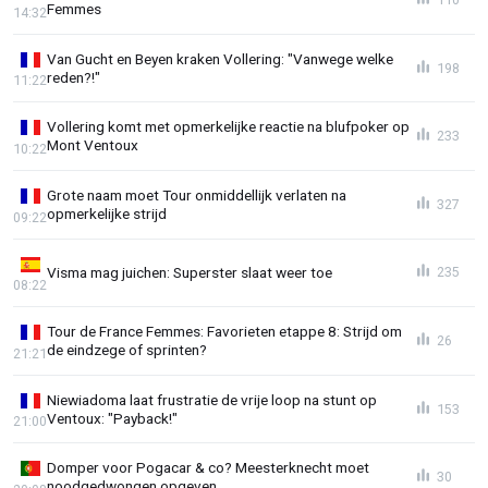
Femmes
14:32
Van Gucht en Beyen kraken Vollering: "Vanwege welke
198
reden?!"
11:22
Vollering komt met opmerkelijke reactie na blufpoker op
233
Mont Ventoux
10:22
Grote naam moet Tour onmiddellijk verlaten na
327
opmerkelijke strijd
09:22
Visma mag juichen: Superster slaat weer toe
235
08:22
Tour de France Femmes: Favorieten etappe 8: Strijd om
26
de eindzege of sprinten?
21:21
Niewiadoma laat frustratie de vrije loop na stunt op
153
Ventoux: "Payback!"
21:00
Domper voor Pogacar & co? Meesterknecht moet
30
noodgedwongen opgeven