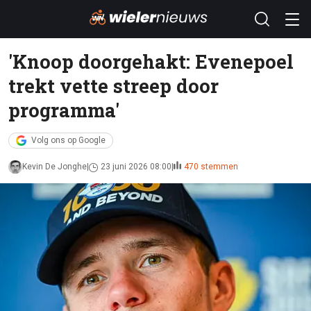
'Knoop doorgehakt: Evenepoel
trekt vette streep door
programma'
Volg ons op Google
Kevin De Jonghe
23 juni 2026 08:00
470 stemmen