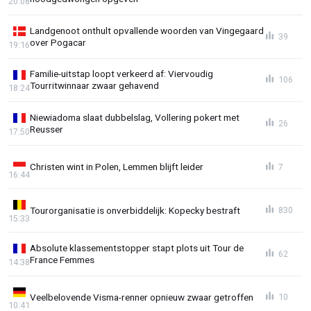
20:08
Landgenoot onthult opvallende woorden van Vingegaard
39
over Pogacar
19:16
Familie-uitstap loopt verkeerd af: Viervoudig
106
Tourritwinnaar zwaar gehavend
18:24
Niewiadoma slaat dubbelslag, Vollering pokert met
26
Reusser
17:50
Christen wint in Polen, Lemmen blijft leider
7
16:44
Tourorganisatie is onverbiddelijk: Kopecky bestraft
830
15:33
Absolute klassementstopper stapt plots uit Tour de
62
France Femmes
14:38
Veelbelovende Visma-renner opnieuw zwaar getroffen
10
10:41