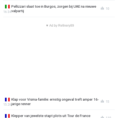
Pellizzari slaat toe in Burgos, zorgen bij UAE na nieuwe
10
valpartij
16:34
▼ Ad by Refinery89
Klap voor Visma-familie: ernstig ongeval treft amper 16-
15
jarige renner
15:26
Klepper van jewelste stapt plots uit Tour de France
110