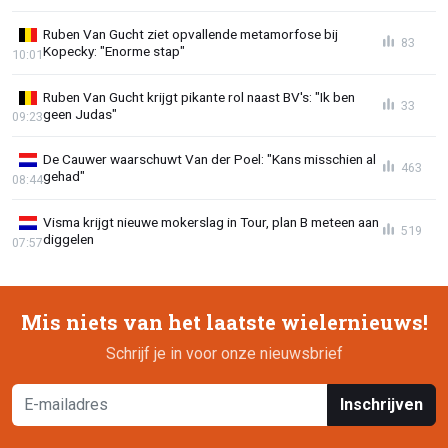
Ruben Van Gucht ziet opvallende metamorfose bij
83
Kopecky: "Enorme stap"
10:01
Ruben Van Gucht krijgt pikante rol naast BV's: "Ik ben
33
geen Judas"
09:23
De Cauwer waarschuwt Van der Poel: "Kans misschien al
463
gehad"
08:44
Visma krijgt nieuwe mokerslag in Tour, plan B meteen aan
519
diggelen
07:57
Mis niets van het laatste wielernieuws!
Schrijf je in voor onze nieuwsbrief
Inschrijven