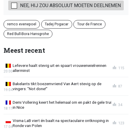
NEE, HIJ ZOU ABSOLUUT MOETEN DEELNEMEN
remco evenepoel
Tadej Pogacar
Tour de France
Red Bull-Bora Hansgrohe
Meest recent
Lefevere haalt stevig uit en spaart vrouwenwielrennen
115
allerminst
20:00
Bakelants tikt boezemvriend Van Aert stevig op de
87
vingers: "Not done!"
19:04
Demi Vollering keert het helemaal om en pakt de gele trui
34
in Nice
18:11
Visma LaB viert én baalt na spectaculaire ontknoping in
123
Ronde van Polen
17:04