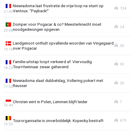
Niewiadoma laat frustratie de vrije loop na stunt op
134
Ventoux: "Payback!"
21:00
Domper voor Pogacar & co? Meesterknecht moet
24
noodgedwongen opgeven
20:08
Landgenoot onthult opvallende woorden van Vingegaard
30
over Pogacar
19:16
Familie-uitstap loopt verkeerd af: Viervoudig
93
Tourritwinnaar zwaar gehavend
18:24
Niewiadoma slaat dubbelslag, Vollering pokert met
26
Reusser
17:50
Christen wint in Polen, Lemmen blijft leider
7
16:44
Tourorganisatie is onverbiddelijk: Kopecky bestraft
679
15:33