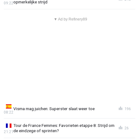
opmerkelijke strijd
09:22
▼ Ad by Refinery89
Visma mag juichen: Superster slaat weer toe
196
08:22
Tour de France Femmes: Favorieten etappe 8: Strijd om
26
de eindzege of sprinten?
21:21