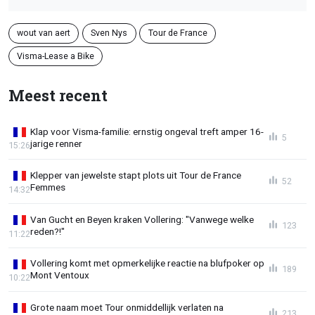
wout van aert
Sven Nys
Tour de France
Visma-Lease a Bike
Meest recent
Klap voor Visma-familie: ernstig ongeval treft amper 16-
5
jarige renner
15:26
Klepper van jewelste stapt plots uit Tour de France
52
Femmes
14:32
Van Gucht en Beyen kraken Vollering: "Vanwege welke
123
reden?!"
11:22
Vollering komt met opmerkelijke reactie na blufpoker op
189
Mont Ventoux
10:22
Grote naam moet Tour onmiddellijk verlaten na
213