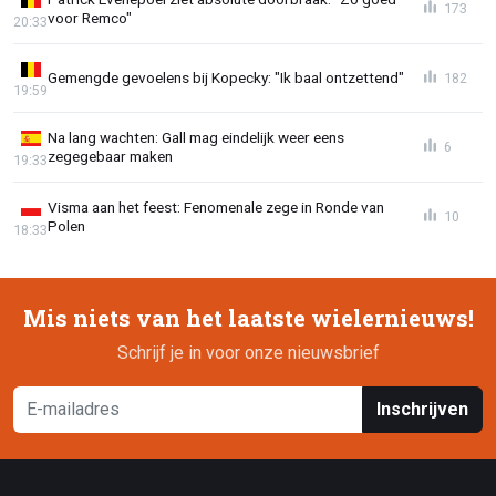
173
voor Remco"
20:33
Gemengde gevoelens bij Kopecky: "Ik baal ontzettend"
182
19:59
Na lang wachten: Gall mag eindelijk weer eens
6
zegegebaar maken
19:33
Visma aan het feest: Fenomenale zege in Ronde van
10
Polen
18:33
Mis niets van het laatste wielernieuws!
Schrijf je in voor onze nieuwsbrief
Inschrijven