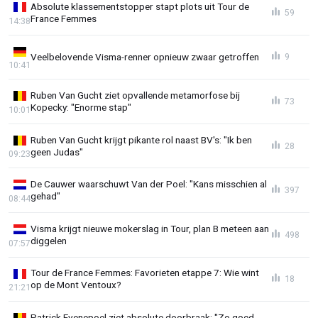
Absolute klassementstopper stapt plots uit Tour de
59
France Femmes
14:38
Veelbelovende Visma-renner opnieuw zwaar getroffen
9
10:41
Ruben Van Gucht ziet opvallende metamorfose bij
73
Kopecky: "Enorme stap"
10:01
Ruben Van Gucht krijgt pikante rol naast BV's: "Ik ben
28
geen Judas"
09:23
De Cauwer waarschuwt Van der Poel: "Kans misschien al
397
gehad"
08:44
Visma krijgt nieuwe mokerslag in Tour, plan B meteen aan
498
diggelen
07:57
Tour de France Femmes: Favorieten etappe 7: Wie wint
18
op de Mont Ventoux?
21:21
Patrick Evenepoel ziet absolute doorbraak: "Zo goed