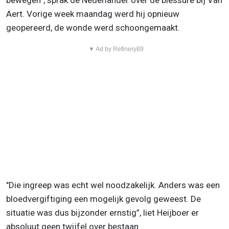
bewegen”, sprak de Nederlander over de blessure bij Van
Aert. Vorige week maandag werd hij opnieuw
geopereerd, de wonde werd schoongemaakt.
▼ Ad by Refinery89
"Die ingreep was echt wel noodzakelijk. Anders was een
bloedvergiftiging een mogelijk gevolg geweest. De
situatie was dus bijzonder ernstig”, liet Heijboer er
absoluut geen twijfel over bestaan.