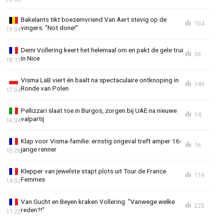
Bakelants tikt boezemvriend Van Aert stevig op de
104
vingers: "Not done!"
19:04
Demi Vollering keert het helemaal om en pakt de gele trui
36
in Nice
18:11
Visma LaB viert én baalt na spectaculaire ontknoping in
149
Ronde van Polen
17:04
Pellizzari slaat toe in Burgos, zorgen bij UAE na nieuwe
14
valpartij
16:34
Klap voor Visma-familie: ernstig ongeval treft amper 16-
16
jarige renner
15:26
Klepper van jewelste stapt plots uit Tour de France
119
Femmes
14:32
Van Gucht en Beyen kraken Vollering: "Vanwege welke
225
reden?!"
11:22