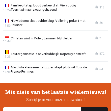
Familie-uitstap loopt verkeerd af: Viervoudig
113
Tourritwinnaar zwaar gehavend
18:24
Niewiadoma slaat dubbelslag, Vollering pokert met
26
Reusser
17:50
Christen wint in Polen, Lemmen blijft leider
7
16:44
Tourorganisatie is onverbiddelijk: Kopecky bestraft
872
15:33
Absolute klassementstopper stapt plots uit Tour de
64
France Femmes
14:38
Mis niets van het laatste wielernieuws!
Schrijf je in voor onze nieuwsbrief