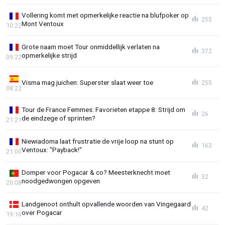
Vollering komt met opmerkelijke reactie na blufpoker op
255
Mont Ventoux
10:22
Grote naam moet Tour onmiddellijk verlaten na
372
opmerkelijke strijd
09:22
Visma mag juichen: Superster slaat weer toe
255
08:22
Tour de France Femmes: Favorieten etappe 8: Strijd om
26
de eindzege of sprinten?
21:21
Niewiadoma laat frustratie de vrije loop na stunt op
163
Ventoux: "Payback!"
21:00
Domper voor Pogacar & co? Meesterknecht moet
32
noodgedwongen opgeven
20:08
Landgenoot onthult opvallende woorden van Vingegaard
42
over Pogacar
19:16