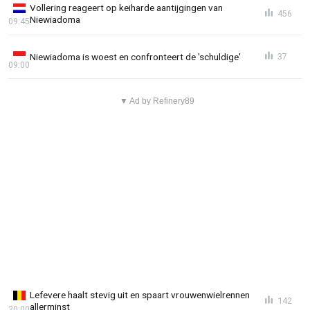
Vollering reageert op keiharde aantijgingen van
456
Niewiadoma
09:45
Niewiadoma is woest en confronteert de 'schuldige'
37
09:00
▼ Ad by Refinery89
Lefevere haalt stevig uit en spaart vrouwenwielrennen
142
allerminst
20:00