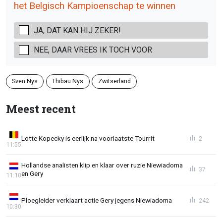
het Belgisch Kampioenschap te winnen
JA, DAT KAN HIJ ZEKER!
NEE, DAAR VREES IK TOCH VOOR
Sven Nys
Thibau Nys
Zwitserland
Meest recent
Lotte Kopecky is eerlijk na voorlaatste Tourrit
2
11:55
Hollandse analisten klip en klaar over ruzie Niewiadoma
37
en Gery
11:10
Ploegleider verklaart actie Gery jegens Niewiadoma
242
10:30