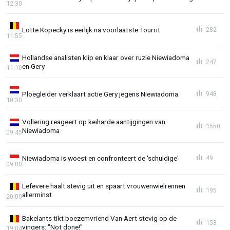
12:30
Lotte Kopecky is eerlijk na voorlaatste Tourrit
282
11:55
Hollandse analisten klip en klaar over ruzie Niewiadoma
247
en Gery
11:10
Ploegleider verklaart actie Gery jegens Niewiadoma
948
10:30
Vollering reageert op keiharde aantijgingen van
1550
Niewiadoma
09:45
Niewiadoma is woest en confronteert de 'schuldige'
49
09:00
Lefevere haalt stevig uit en spaart vrouwenwielrennen
195
allerminst
20:00
Bakelants tikt boezemvriend Van Aert stevig op de
153
vingers: "Not done!"
19:04