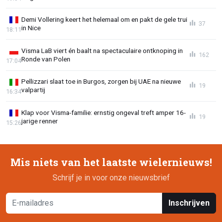
Demi Vollering keert het helemaal om en pakt de gele trui
37
in Nice
18:11
Visma LaB viert én baalt na spectaculaire ontknoping in
162
Ronde van Polen
17:04
Pellizzari slaat toe in Burgos, zorgen bij UAE na nieuwe
19
valpartij
16:34
Klap voor Visma-familie: ernstig ongeval treft amper 16-
19
jarige renner
15:26
Mis niets van het laatste wielernieuws!
Schrijf je in voor onze nieuwsbrief
Inschrijven