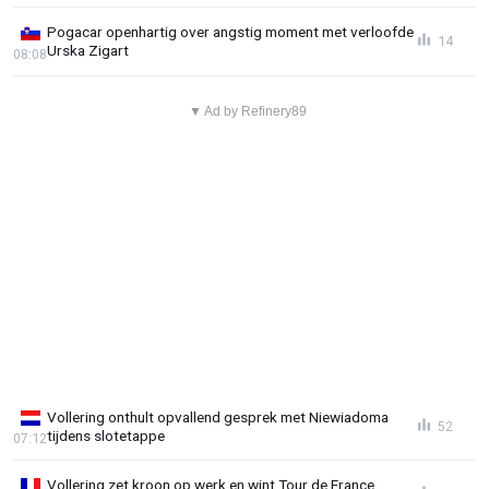
Pogacar openhartig over angstig moment met verloofde
14
Urska Zigart
08:08
▼ Ad by Refinery89
Vollering onthult opvallend gesprek met Niewiadoma
52
tijdens slotetappe
07:12
Vollering zet kroon op werk en wint Tour de France