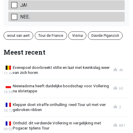
JA!
NEE..
wout van aert
Tour de France
Visma
Davide Piganzoli
Meest recent
Evenepoel doorbreekt stilte en laat met kwinkslag weer
46
van zich horen
11:44
Niewiadoma heeft duidelijke boodschap voor Vollering
60
na slotetappe
10:56
Klepper doet straffe onthulling: reed Tour uit met vier
2
gebroken ribben
10:12
Onthuld: dit verdiende Vollering in vergelijking met
881
Pogacar tijdens Tour
09:02