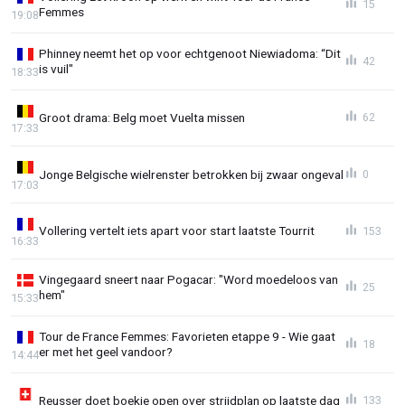
15
Femmes
19:08
Phinney neemt het op voor echtgenoot Niewiadoma: “Dit
42
is vuil"
18:33
Groot drama: Belg moet Vuelta missen
62
17:33
Jonge Belgische wielrenster betrokken bij zwaar ongeval
0
17:03
Vollering vertelt iets apart voor start laatste Tourrit
153
16:33
Vingegaard sneert naar Pogacar: "Word moedeloos van
25
hem"
15:33
Tour de France Femmes: Favorieten etappe 9 - Wie gaat
18
er met het geel vandoor?
14:44
Reusser doet boekje open over strijdplan op laatste dag
133