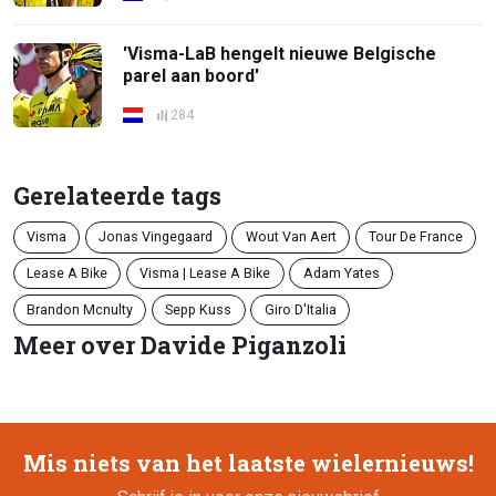
'Visma-LaB hengelt nieuwe Belgische
parel aan boord'
284
Gerelateerde tags
Visma
Jonas Vingegaard
Wout Van Aert
Tour De France
Lease A Bike
Visma | Lease A Bike
Adam Yates
Brandon Mcnulty
Sepp Kuss
Giro D'Italia
Meer over Davide Piganzoli
Mis niets van het laatste wielernieuws!