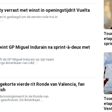
 verrast met winst in openingstijdrit Vuelta
et in geslaagd om de eerste rode trui in
...
Tou
etap
spri
int GP Miguel Indurain na sprint-à-deux met
t de GP Miguel Indurain op zijn naam
ige Amerikaan van UAE ...
gekorte vierde rit Ronde van Valencia, fan
ish
e koninginnenrit in de Ronde van
Tou
 geschreven. De Amerikaan ...
etap
Ven