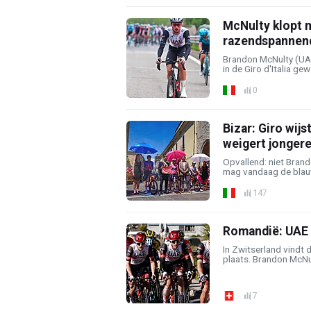
McNulty klopt 
razendspannend
Brandon McNulty (UA
in de Giro d'Italia gew
0
Bizar: Giro wij
weigert jongere
Opvallend: niet Bran
mag vandaag de blauwe
147
Romandië: UAE 
In Zwitserland vindt
plaats. Brandon McNul
7