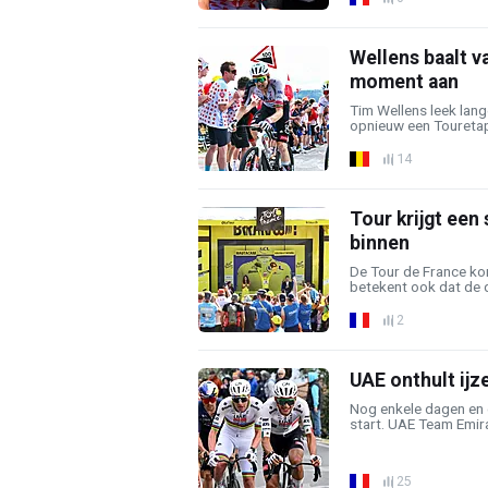
Wellens baalt v
moment aan
Tim Wellens leek lan
opnieuw een Touretapp
14
Tour krijgt een
binnen
De Tour de France kom
betekent ook dat de d
2
UAE onthult ijz
Nog enkele dagen en d
start. UAE Team Emira
25