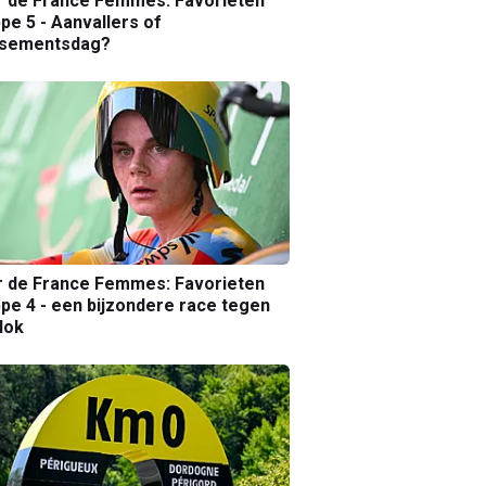
r de France Femmes: Favorieten
pe 5 - Aanvallers of
ssementsdag?
r de France Femmes: Favorieten
pe 4 - een bijzondere race tegen
lok