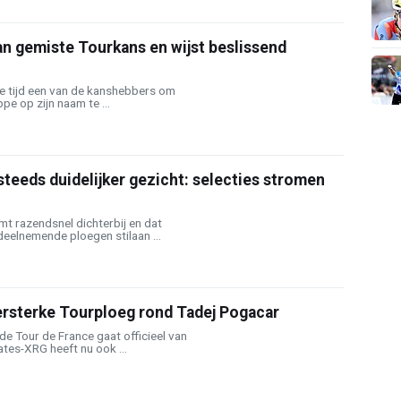
an gemiste Tourkans en wijst beslissend
ge tijd een van de kanshebbers om
e op zijn naam te ...
 steeds duidelijker gezicht: selecties stromen
t razendsnel dichterbij en dat
eelnemende ploegen stilaan ...
ersterke Tourploeg rond Tadej Pogacar
e Tour de France gaat officieel van
tes-XRG heeft nu ook ...