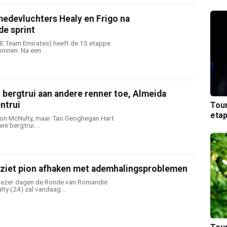
medevluchters Healy en Frigo na
e sprint
E Team Emirates) heeft de 15 etappe
onnen. Na een ...
st bergtrui aan andere renner toe, Almeida
ntrui
Tou
etap
don McNulty, maar Tao Geoghegan Hart
 bergtrui ...
ziet pion afhaken met ademhalingsproblemen
 dezer dagen de Ronde van Romandië
ty (24) zal vandaag ...