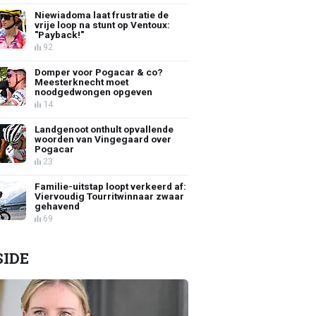
Niewiadoma laat frustratie de
vrije loop na stunt op Ventoux:
"Payback!"
92
Domper voor Pogacar & co?
Meesterknecht moet
noodgedwongen opgeven
14
Landgenoot onthult opvallende
woorden van Vingegaard over
Pogacar
23
Familie-uitstap loopt verkeerd af:
Viervoudig Tourritwinnaar zwaar
gehavend
69
SIDE