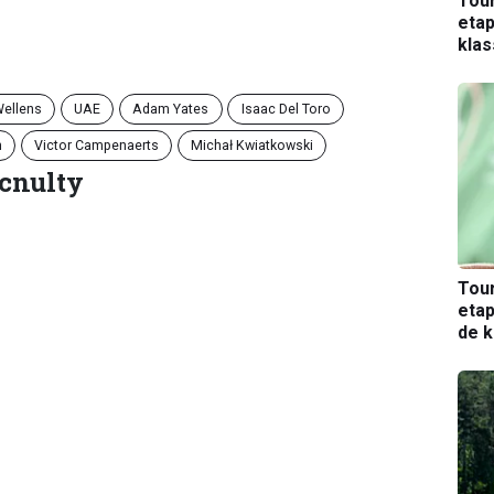
Tou
etap
kla
Wellens
UAE
Adam Yates
Isaac Del Toro
n
Victor Campenaerts
Michał Kwiatkowski
cnulty
Tou
etap
de k