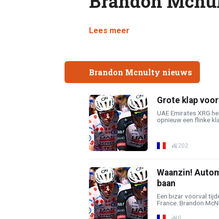
Brandon Mcnu
Lees meer
Brandon Mcnulty nieuws
Grote klap voor
UAE Emirates XRG hee
opnieuw een flinke kl
202
Waanzin! Autom
baan
Een bizar voorval tijd
France. Brandon McNul
0