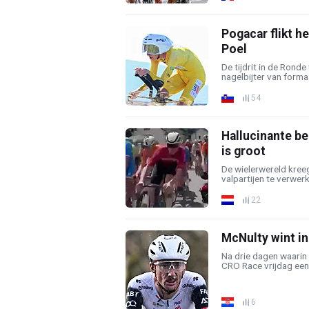
Pogacar flikt h
Poel
De tijdrit in de Rond
nagelbijter van forma
54
Hallucinante be
is groot
De wielerwereld kree
valpartijen te verwer
22
McNulty wint i
Na drie dagen waarin 
CRO Race vrijdag een 
6