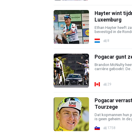
Hayter wint tij
Luxemburg
Ethan Hayter heeft za
bevestigd in de Ronde
8
Pogacar gunt z
Brandon McNulty heeft
carrière geboekt. De .
29
Pogacar verras
Tourzege
Dat kopmannen hun p
is geen geheim. In de
1758