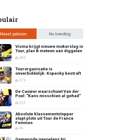
pulair
Meest gelezen
Nu trending
Visma krijgt nieuwe mokerslag in
Tour, plan B meteen aan diggelen
450
Tourorganisatie is
onverbiddelijk: Kopecky bestraft
379
De Cauwer waarschuwt Van der
Poel: "Kans misschien al gehad"
323
Absolute klassementstopper
stapt plots uit Tour de France
Femmes
36
Gemengde gevoelens bij