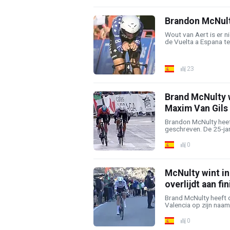
Brandon McNulty
Wout van Aert is er ni
de Vuelta a Espana te 
23
Brand McNulty w
Maxim Van Gils
Brandon McNulty heef
geschreven. De 25-jar
0
McNulty wint in
overlijdt aan fin
Brand McNulty heeft d
Valencia op zijn naam
0