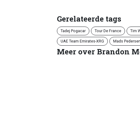
Gerelateerde tags
Tadej Pogacar
Tour De France
Tim 
UAE Team Emirates-XRG
Mads Pederse
Meer over Brandon M