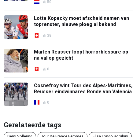
50
Lotte Kopecky moet afscheid nemen van
toprenster, nieuwe ploeg al bekend
38
Marlen Reusser loopt horrorblessure op
na val op gezicht
0
Cosnefroy wint Tour des Alpes-Maritimes,
Reusser eindwinnares Ronde van Valencia
0
Gerelateerde tags
Demi Vollering
Tour De France Femmes
Elisa Longo Borghini