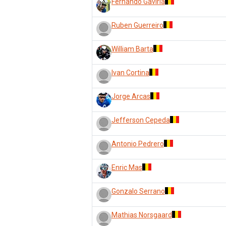
Fernando Gaviria
Ruben Guerreiro
William Barta
Ivan Cortina
Jorge Arcas
Jefferson Cepeda
Antonio Pedrero
Enric Mas
Gonzalo Serrano
Mathias Norsgaard