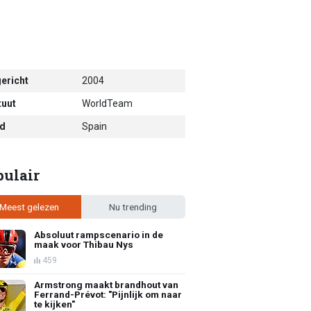
ericht
2004
tuut
WorldTeam
d
Spain
pulair
Meest gelezen
Nu trending
Absoluut rampscenario in de
maak voor Thibau Nys
459
Armstrong maakt brandhout van
Ferrand-Prévot: "Pijnlijk om naar
te kijken"