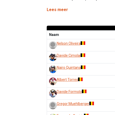
Lees meer
Naam
Nelson Oliveira
Davide Cimolai
Nairo Quintana
Albert Torres
Davide Formolo
Gregor Muehlberger