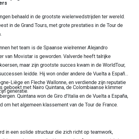
ers
ingen behaald in de grootste wielerwedstrijden ter wereld.
st in de Grand Tours, met grote prestaties in de Tour de
.
innen het team is de Spaanse wielrenner Alejandro
er van Movistar is geworden. Valverde heeft talrijke
oersen, maar zijn grootste succes kwam in de WorldTour,
e successen leidde. Hij won onder andere de Vuelta a España
gne-Liège en Fleche Wallonne, en verdiende zijn reputatie
s geboekt met Nairo Quintana, de Colombiaanse klimmer
ijn generatie.
bergen. Quintana won de Giro d'Italia en de Vuelta a España,
ijd om het algemeen klassement van de Tour de France.
d in een solide structuur die zich richt op teamwork,