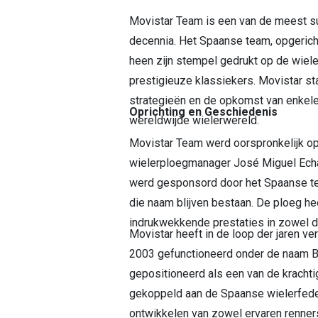
Movistar Team is een van de meest su
decennia. Het Spaanse team, opgerich
heen zijn stempel gedrukt op de wieler
prestigieuze klassiekers. Movistar st
strategieën en de opkomst van enkele
Oprichting en Geschiedenis
wereldwijde wielerwereld.
Movistar Team werd oorspronkelijk op
wielerploegmanager José Miguel Echav
werd gesponsord door het Spaanse tel
die naam blijven bestaan. De ploeg he
indrukwekkende prestaties in zowel d
Movistar heeft in de loop der jaren v
2003 gefunctioneerd onder de naam B
gepositioneerd als een van de krachti
gekoppeld aan de Spaanse wielerfedera
ontwikkelen van zowel ervaren renners