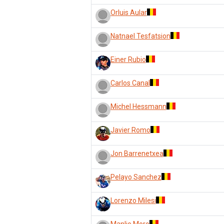
Orluis Aular
Natnael Tesfatsion
Einer Rubio
Carlos Canal
Michel Hessmann
Javier Romo
Jon Barrenetxea
Pelayo Sanchez
Lorenzo Milesi