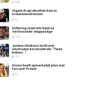
240
Gigant dropt absolute bom in
vrouwenwielrennen
62
Vollering moet iets kwijt na
'verlossende' etappezege
143
Justine Ghekiere lacht met
omstreden borstcontrole: "Twee
bidons..."
195
Visma heeft opmerkelijk plan met
Ferrand-Prévot
55