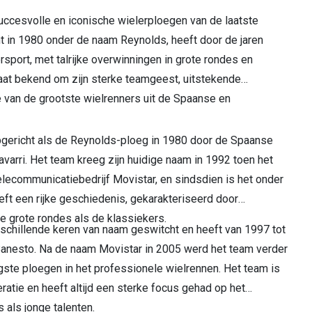
ccesvolle en iconische wielerploegen van de laatste
t in 1980 onder de naam Reynolds, heeft door de jaren
sport, met talrijke overwinningen in grote rondes en
aat bekend om zijn sterke teamgeest, uitstekende
 van de grootste wielrenners uit de Spaanse en
gericht als de Reynolds-ploeg in 1980 door de Spaanse
arri. Het team kreeg zijn huidige naam in 1992 toen het
ecommunicatiebedrijf Movistar, en sindsdien is het onder
eft een rijke geschiedenis, gekarakteriseerd door
e grote rondes als de klassiekers.
erschillende keren van naam geswitcht en heeft van 1997 tot
anesto. Na de naam Movistar in 2005 werd het team verder
gste ploegen in het professionele wielrennen. Het team is
tie en heeft altijd een sterke focus gehad op het
 als jonge talenten.