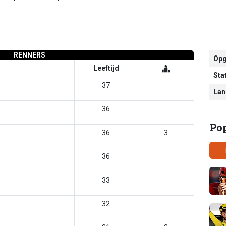
RENNERS
Opg
Leeftijd
Sta
37
Lan
36
Po
36
3
36
33
32