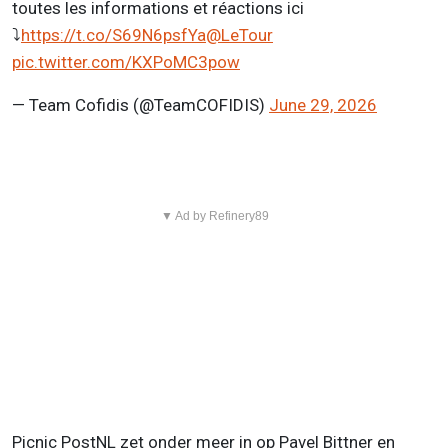
toutes les informations et réactions ici
⤵️
https://t.co/S69N6psfYa
@LeTour
pic.twitter.com/KXPoMC3pow
— Team Cofidis (@TeamCOFIDIS)
June 29, 2026
▼ Ad by Refinery89
Picnic PostNL zet onder meer in op Pavel Bittner en