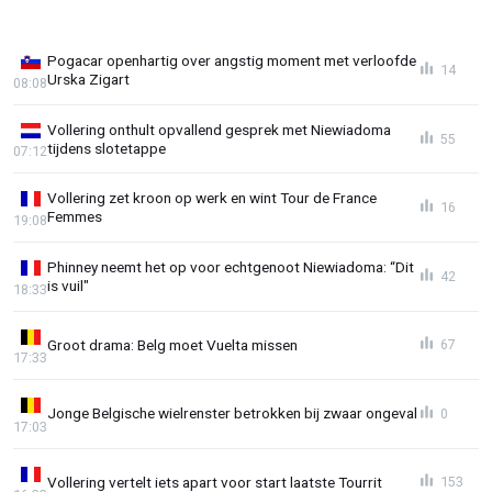
Pogacar openhartig over angstig moment met verloofde
14
Urska Zigart
08:08
Vollering onthult opvallend gesprek met Niewiadoma
55
tijdens slotetappe
07:12
Vollering zet kroon op werk en wint Tour de France
16
Femmes
19:08
Phinney neemt het op voor echtgenoot Niewiadoma: “Dit
42
is vuil"
18:33
Groot drama: Belg moet Vuelta missen
67
17:33
Jonge Belgische wielrenster betrokken bij zwaar ongeval
0
17:03
Vollering vertelt iets apart voor start laatste Tourrit
153