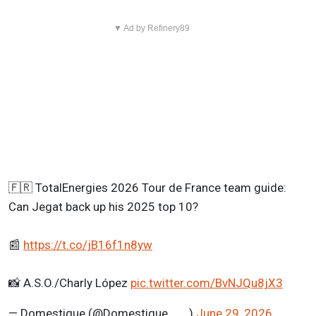
▼ Ad by Refinery89
🇫🇷 TotalEnergies 2026 Tour de France team guide:
Can Jegat back up his 2025 top 10?
📰
https://t.co/jB16f1n8yw
📸 A.S.O./Charly López
pic.twitter.com/BvNJQu8jX3
— Domestique (@Domestique___)
June 29, 2026