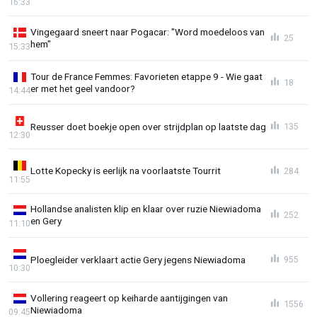
16:33
Vingegaard sneert naar Pogacar: "Word moedeloos van
25
hem"
15:33
Tour de France Femmes: Favorieten etappe 9 - Wie gaat
18
er met het geel vandoor?
14:44
Reusser doet boekje open over strijdplan op laatste dag
135
12:30
Lotte Kopecky is eerlijk na voorlaatste Tourrit
284
11:55
Hollandse analisten klip en klaar over ruzie Niewiadoma
252
en Gery
11:10
Ploegleider verklaart actie Gery jegens Niewiadoma
955
10:30
Vollering reageert op keiharde aantijgingen van
1556
Niewiadoma
09:45