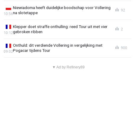
Niewiadoma heeft duidelijke boodschap voor Vollering
92
na slotetappe
10:56
Klepper doet straffe onthulling: reed Tour uit met vier
2
gebroken ribben
10:12
Onthuld: dit verdiende Vollering in vergelijking met
900
Pogacar tijdens Tour
09:02
▼ Ad by Refinery89