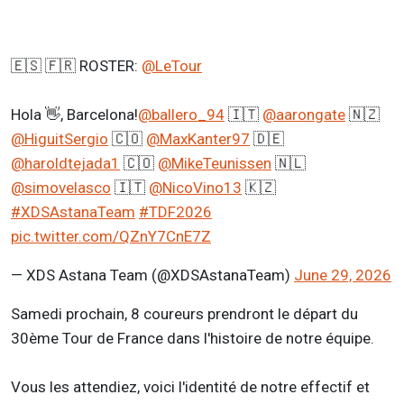
🇪🇸 🇫🇷 ROSTER:
@LeTour
Hola 👋, Barcelona!
@ballero_94
🇮🇹
@aarongate
🇳🇿
@HiguitSergio
🇨🇴
@MaxKanter97
🇩🇪
@haroldtejada1
🇨🇴
@MikeTeunissen
🇳🇱
@simovelasco
🇮🇹
@NicoVino13
🇰🇿
#XDSAstanaTeam
#TDF2026
pic.twitter.com/QZnY7CnE7Z
— XDS Astana Team (@XDSAstanaTeam)
June 29, 2026
Samedi prochain, 8 coureurs prendront le départ du
30ème Tour de France dans l'histoire de notre équipe.
Vous les attendiez, voici l'identité de notre effectif et