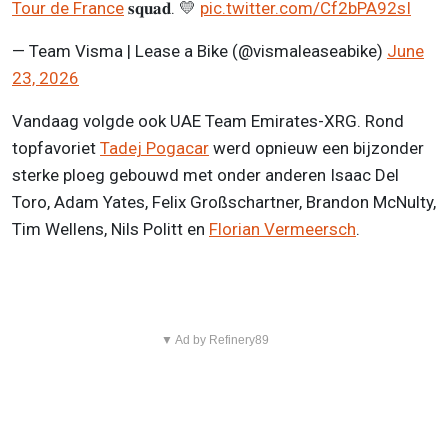
Tour de France
𝐬𝐪𝐮𝐚𝐝. 💛
pic.twitter.com/Cf2bPA92sI
— Team Visma | Lease a Bike (@vismaleaseabike)
June
23, 2026
Vandaag volgde ook UAE Team Emirates-XRG. Rond
topfavoriet
Tadej Pogacar
werd opnieuw een bijzonder
sterke ploeg gebouwd met onder anderen Isaac Del
Toro, Adam Yates, Felix Großschartner, Brandon McNulty,
Tim Wellens, Nils Politt en
Florian Vermeersch
.
▼ Ad by Refinery89