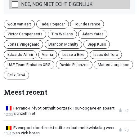
NEE, NOG NIET ECHT EIGENLIJK
wout van aert
Tadej Pogacar
Tour de France
Victor Campenaerts
Tim Wellens
Adam Yates
Jonas Vingegaard
Brandon Mcnulty
Sepp Kuss
Edoardo Affini
Visma
Lease a Bike
Isaac del Toro
UAE Team Emirates-XRG
Davide Piganzoli
Matteo Jorge son
Felix Gro&
Meest recent
Ferrand-Prévot onthult oorzaak Tour-opgave en spaart
42
zichzelf niet
12:32
Evenepoel doorbreekt stilte en laat met kwinkslag weer
70
van zich horen
11:44