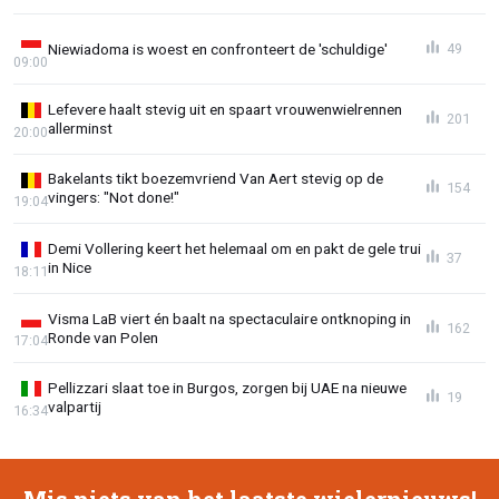
Niewiadoma is woest en confronteert de 'schuldige'
49
09:00
Lefevere haalt stevig uit en spaart vrouwenwielrennen
201
allerminst
20:00
Bakelants tikt boezemvriend Van Aert stevig op de
154
vingers: "Not done!"
19:04
Demi Vollering keert het helemaal om en pakt de gele trui
37
in Nice
18:11
Visma LaB viert én baalt na spectaculaire ontknoping in
162
Ronde van Polen
17:04
Pellizzari slaat toe in Burgos, zorgen bij UAE na nieuwe
19
valpartij
16:34