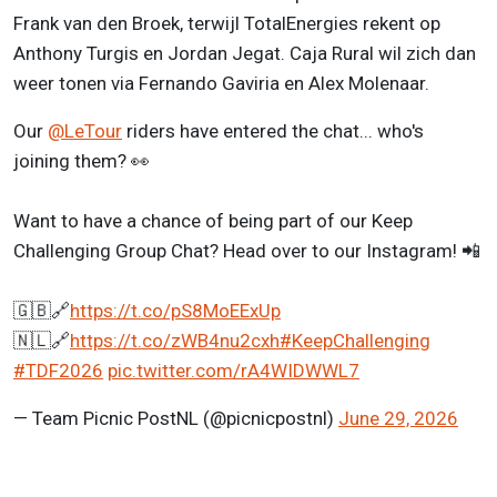
Frank van den Broek, terwijl TotalEnergies rekent op
Anthony Turgis en Jordan Jegat. Caja Rural wil zich dan
weer tonen via Fernando Gaviria en Alex Molenaar.
Our
@LeTour
riders have entered the chat... who's
joining them? 👀
Want to have a chance of being part of our Keep
Challenging Group Chat? Head over to our Instagram! 📲
🇬🇧🔗
https://t.co/pS8MoEExUp
🇳🇱🔗
https://t.co/zWB4nu2cxh
#KeepChallenging
#TDF2026
pic.twitter.com/rA4WIDWWL7
— Team Picnic PostNL (@picnicpostnl)
June 29, 2026