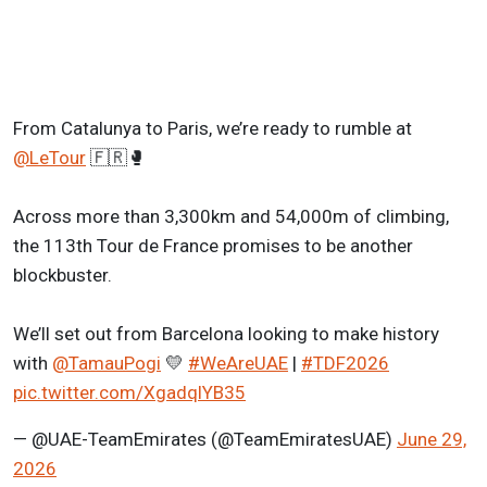
From Catalunya to Paris, we’re ready to rumble at
@LeTour
🇫🇷🥊
Across more than 3,300km and 54,000m of climbing,
the 113th Tour de France promises to be another
blockbuster.
We’ll set out from Barcelona looking to make history
with
@TamauPogi
💛
#WeAreUAE
|
#TDF2026
pic.twitter.com/XgadqlYB35
— @UAE-TeamEmirates (@TeamEmiratesUAE)
June 29,
2026