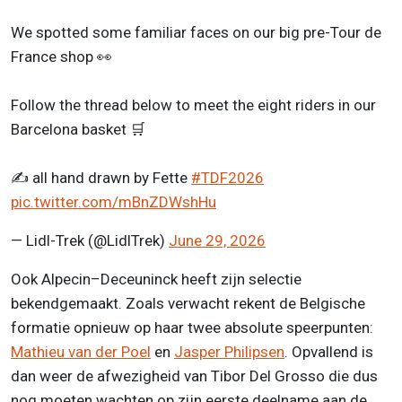
We spotted some familiar faces on our big pre-Tour de
France shop 👀
Follow the thread below to meet the eight riders in our
Barcelona basket 🛒
✍️ all hand drawn by Fette
#TDF2026
pic.twitter.com/mBnZDWshHu
— Lidl-Trek (@LidlTrek)
June 29, 2026
Ook Alpecin–Deceuninck heeft zijn selectie
bekendgemaakt. Zoals verwacht rekent de Belgische
formatie opnieuw op haar twee absolute speerpunten:
Mathieu van der Poel
en
Jasper Philipsen
. Opvallend is
dan weer de afwezigheid van Tibor Del Grosso die dus
nog moeten wachten op zijn eerste deelname aan de