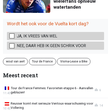
wielerfans opnieuw
watertanden
Wordt het ook voor de Vuelta kort dag?
JA, IK VREES VAN WEL
NEE, DAAR HEB IK GEEN SCHRIK VOOR
wout van aert
Tour de France
Visma-Lease a Bike
Meest recent
Tour de France Femmes: Favorieten etappe 6 - Aanvallen
6
geblazen!
11:45
Reusser komt met serieuze Ventoux-waarschuwing voor
14
Vollering
10:43