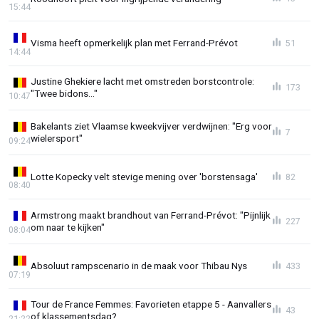
15:44
Visma heeft opmerkelijk plan met Ferrand-Prévot
51
14:44
Justine Ghekiere lacht met omstreden borstcontrole:
173
"Twee bidons..."
10:47
Bakelants ziet Vlaamse kweekvijver verdwijnen: "Erg voor
7
wielersport"
09:24
Lotte Kopecky velt stevige mening over 'borstensaga'
82
08:40
Armstrong maakt brandhout van Ferrand-Prévot: "Pijnlijk
227
om naar te kijken"
08:04
Absoluut rampscenario in de maak voor Thibau Nys
433
07:19
Tour de France Femmes: Favorieten etappe 5 - Aanvallers
43
of klassementsdag?
21:22