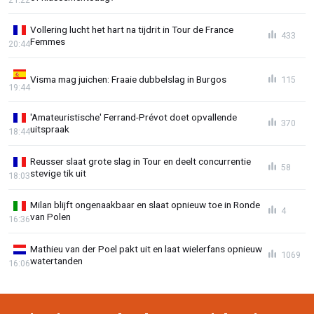
Vollering lucht het hart na tijdrit in Tour de France
433
Femmes
20:44
Visma mag juichen: Fraaie dubbelslag in Burgos
115
19:44
'Amateuristische' Ferrand-Prévot doet opvallende
370
uitspraak
18:44
Reusser slaat grote slag in Tour en deelt concurrentie
58
stevige tik uit
18:03
Milan blijft ongenaakbaar en slaat opnieuw toe in Ronde
4
van Polen
16:36
Mathieu van der Poel pakt uit en laat wielerfans opnieuw
1069
watertanden
16:06