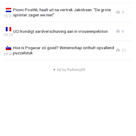
Picnic PostNL haalt uit na vertrek Jakobsen: "De grote
9
sprinter zagen we niet"
10:01
UCI kondigt aardverschuiving aan in vrouwenpeloton
8
09:23
Hoe is Pogacar zó goed? Wetenschap onthult opvallend
21
puzzelstuk
08:42
▼ Ad by Refinery89