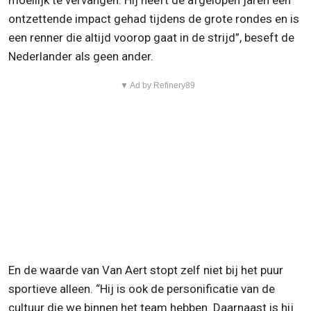
moeilijk te vervangen. Hij heeft de afgelopen jaren een
ontzettende impact gehad tijdens de grote rondes en is
een renner die altijd voorop gaat in de strijd”, beseft de
Nederlander als geen ander.
▼ Ad by Refinery89
En de waarde van Van Aert stopt zelf niet bij het puur
sportieve alleen. “Hij is ook de personificatie van de
cultuur die we binnen het team hebben. Daarnaast is hij