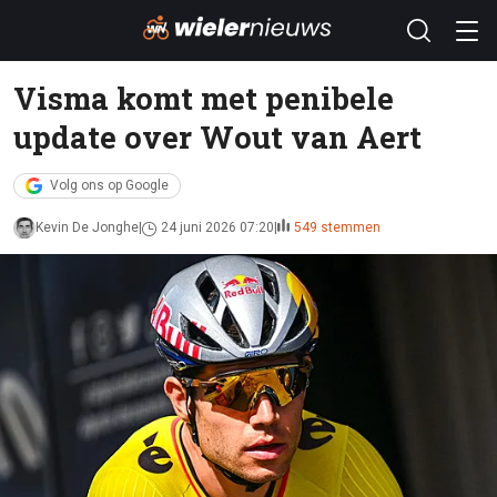
Visma komt met penibele
update over Wout van Aert
Volg ons op Google
Kevin De Jonghe
24 juni 2026 07:20
549 stemmen