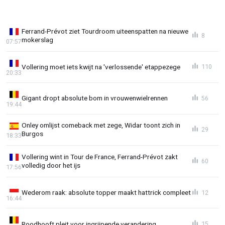
Ferrand-Prévot ziet Tourdroom uiteenspatten na nieuwe
8
mokerslag
07:57
Vollering moet iets kwijt na 'verlossende' etappezege
110
20:33
Gigant dropt absolute bom in vrouwenwielrennen
56
19:44
Onley omlijst comeback met zege, Widar toont zich in
29
Burgos
18:33
Vollering wint in Tour de France, Ferrand-Prévot zakt
60
volledig door het ijs
17:56
Wederom raak: absolute topper maakt hattrick compleet
12
16:44
Roodhooft pleit voor ingrijpende verandering
15