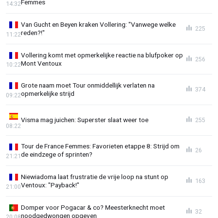
Femmes
14:32
Van Gucht en Beyen kraken Vollering: "Vanwege welke
225
reden?!"
11:22
Vollering komt met opmerkelijke reactie na blufpoker op
256
Mont Ventoux
10:22
Grote naam moet Tour onmiddellijk verlaten na
374
opmerkelijke strijd
09:22
Visma mag juichen: Superster slaat weer toe
255
08:22
Tour de France Femmes: Favorieten etappe 8: Strijd om
26
de eindzege of sprinten?
21:21
Niewiadoma laat frustratie de vrije loop na stunt op
163
Ventoux: "Payback!"
21:00
Domper voor Pogacar & co? Meesterknecht moet
32
noodgedwongen opgeven
20:08