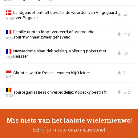
Landgenoot onthult opvallende woorden van Vingegaard
42
over Pogacar
19:16
Familie-uitstap loopt verkeerd af: Viervoudig
113
Tourritwinnaar zwaar gehavend
18:24
Niewiadoma slaat dubbelslag, Vollering pokert met
26
Reusser
17:50
Christen wint in Polen, Lemmen blijft leider
7
16:44
Tourorganisatie is onverbiddelijk: Kopecky bestraft
872
15:33
Mis niets van het laatste wielernieuws!
Schrijf je in voor onze nieuwsbrief