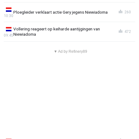
Ploegleider verklaart actie Gery jegens Niewiadoma
260
10:30
Vollering reageert op keiharde aantijgingen van
472
Niewiadoma
09:45
▼ Ad by Refinery89