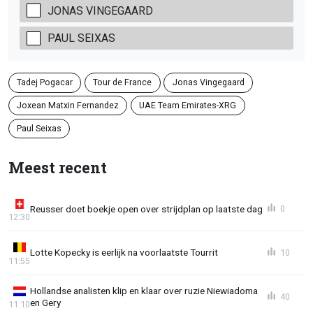
JONAS VINGEGAARD
PAUL SEIXAS
Tadej Pogacar
Tour de France
Jonas Vingegaard
Joxean Matxin Fernandez
UAE Team Emirates-XRG
Paul Seixas
Meest recent
Reusser doet boekje open over strijdplan op laatste dag
0
12:30
Lotte Kopecky is eerlijk na voorlaatste Tourrit
10
11:55
Hollandse analisten klip en klaar over ruzie Niewiadoma
40
en Gery
11:10