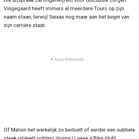
Die uitspraak zal ongetwijfeld voor discussie zorgen.
Vingegaard heeft immers al meerdere Tours op zijn
naam staan, terwijl Seixas nog maar aan het begin van
zijn carrière staat.
▼ Ad by Refinery89
Of Matxin het werkelijk zo bedoelt of eerder een subtiele
steek uitdeelt richting Visma | Lease a Bike, blijft