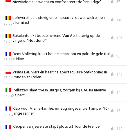
Niewiadoma is woest en confronteert de 'schuldige'
37
09:00
Lefevere haalt stevig uit en spaart vrouwenwielrennen
143
allerminst
20:00
Bakelants tikt boezemvriend Van Aert stevig op de
105
vingers: "Not done!"
19:04
Demi Vollering keert het helemaal om en pakt de gele trui
36
in Nice
18:11
Visma LaB viert én baalt na spectaculaire ontknoping in
149
Ronde van Polen
17:04
Pellizzari slaat toe in Burgos, zorgen bij UAE na nieuwe
14
valpartij
16:34
Klap voor Visma-familie: ernstig ongeval treft amper 16-
16
jarige renner
15:26
Klepper van jewelste stapt plots uit Tour de France
119