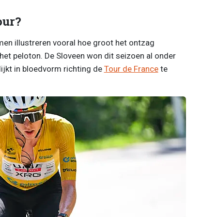
our?
n illustreren vooral hoe groot het ontzag
et peloton. De Sloveen won dit seizoen al onder
ijkt in bloedvorm richting de
Tour de France
te