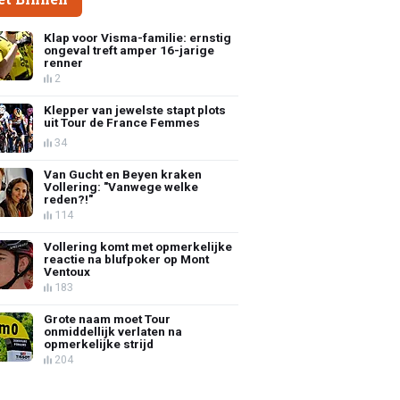
Klap voor Visma-familie: ernstig
ongeval treft amper 16-jarige
renner
2
Klepper van jewelste stapt plots
uit Tour de France Femmes
34
Van Gucht en Beyen kraken
Vollering: "Vanwege welke
reden?!"
114
Vollering komt met opmerkelijke
reactie na blufpoker op Mont
Ventoux
183
Grote naam moet Tour
onmiddellijk verlaten na
opmerkelijke strijd
204