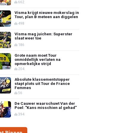
662
Visma krijgt nieuwe mokerslag in
Tour, plan B meteen aan diggelen
498
Visma mag juichen: Superster
slaat weer toe
186
Grote naam moet Tour
onmiddellijk verlaten na
opmerkelijke strijd
204
Absolute klassementstopper
stapt plots uit Tour de France
Femmes
56
De Cauwer waarschuwt Van der
Poel: "Kans misschien al gehad"
394
et Binnen