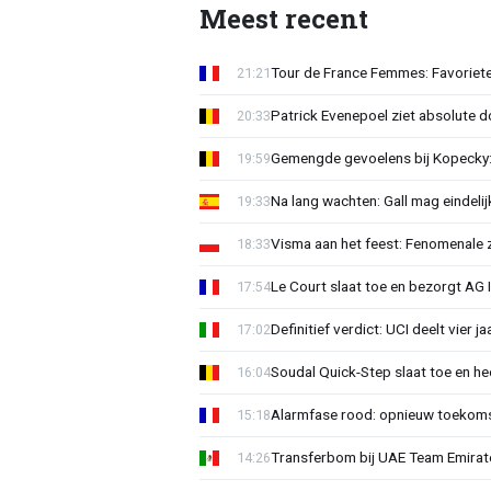
Meest recent
Tour de France Femmes: Favoriete
21:21
Patrick Evenepoel ziet absolute 
20:33
Gemengde gevoelens bij Kopecky: 
19:59
Na lang wachten: Gall mag eindel
19:33
Visma aan het feest: Fenomenale 
18:33
Le Court slaat toe en bezorgt AG 
17:54
Definitief verdict: UCI deelt vier 
17:02
Soudal Quick-Step slaat toe en h
16:04
Alarmfase rood: opnieuw toekomst
15:18
Transferbom bij UAE Team Emirate
14:26