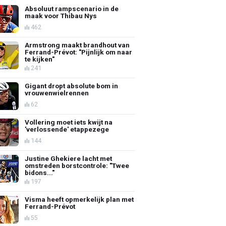
Absoluut rampscenario in de
maak voor Thibau Nys
462
Armstrong maakt brandhout van
Ferrand-Prévot: "Pijnlijk om naar
te kijken"
241
Gigant dropt absolute bom in
vrouwenwielrennen
62
Vollering moet iets kwijt na
'verlossende' etappezege
144
Justine Ghekiere lacht met
omstreden borstcontrole: "Twee
bidons..."
197
Visma heeft opmerkelijk plan met
Ferrand-Prévot
55