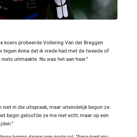
s de koers probeerde Vollering Van der Breggen
zei tegen Anna dat ik vrede had met de tweede of
 niets uitmaakte. Nu was het aan haar."
niet in die uitspraak, maar uiteindelijk begon ze
 het begin geloofde ze me niet echt, maar op een
jden."
inge kennis daarin een grote rol. "Anna kent mij,