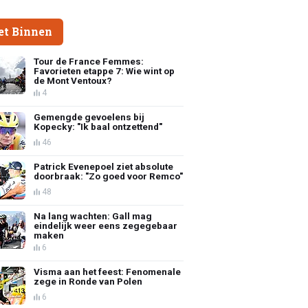
et Binnen
Tour de France Femmes:
Favorieten etappe 7: Wie wint op
de Mont Ventoux?
4
Gemengde gevoelens bij
Kopecky: "Ik baal ontzettend"
46
Patrick Evenepoel ziet absolute
doorbraak: "Zo goed voor Remco"
48
Na lang wachten: Gall mag
eindelijk weer eens zegegebaar
maken
6
Visma aan het feest: Fenomenale
zege in Ronde van Polen
6