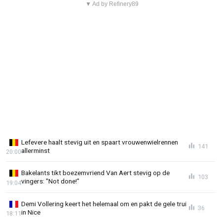
▼ Ad by Refinery89
Lefevere haalt stevig uit en spaart vrouwenwielrennen
141
allerminst
20:00
Bakelants tikt boezemvriend Van Aert stevig op de
103
vingers: "Not done!"
19:04
Demi Vollering keert het helemaal om en pakt de gele trui
36
in Nice
18:11