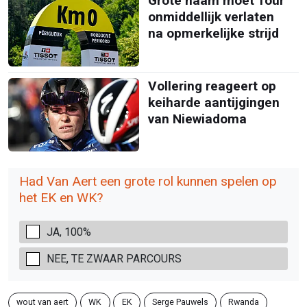
Grote naam moet Tour
onmiddellijk verlaten
na opmerkelijke strijd
Vollering reageert op
keiharde aantijgingen
van Niewiadoma
Had Van Aert een grote rol kunnen spelen op
het EK en WK?
JA, 100%
NEE, TE ZWAAR PARCOURS
wout van aert
WK
EK
Serge Pauwels
Rwanda