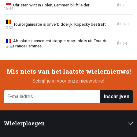
Christen wint in Polen, Lemmen blijft leider
7
16:44
Tourorganisatie is onverbiddelijk: Kopecky bestraft
871
15:33
Absolute klassementstopper stapt plots uit Tour de
64
France Femmes
14:38
Mis niets van het laatste wielernieuws!
Schrijf je in voor onze nieuwsbrief
Inschrijven
Wielerploegen