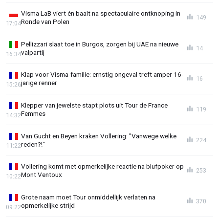
Visma LaB viert én baalt na spectaculaire ontknoping in
149
Ronde van Polen
17:04
Pellizzari slaat toe in Burgos, zorgen bij UAE na nieuwe
14
valpartij
16:34
Klap voor Visma-familie: ernstig ongeval treft amper 16-
16
jarige renner
15:26
Klepper van jewelste stapt plots uit Tour de France
119
Femmes
14:32
Van Gucht en Beyen kraken Vollering: "Vanwege welke
224
reden?!"
11:22
Vollering komt met opmerkelijke reactie na blufpoker op
253
Mont Ventoux
10:22
Grote naam moet Tour onmiddellijk verlaten na
370
opmerkelijke strijd
09:22