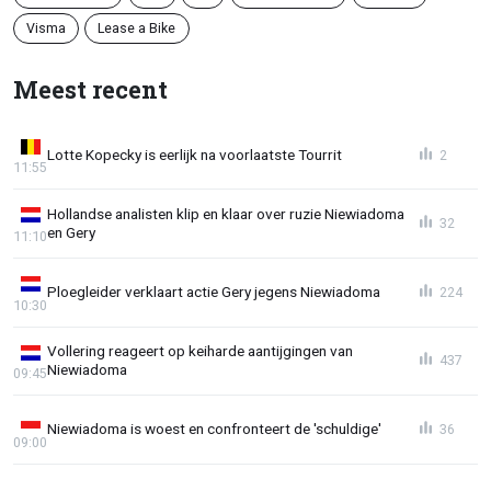
Visma
Lease a Bike
Meest recent
Lotte Kopecky is eerlijk na voorlaatste Tourrit
2
11:55
Hollandse analisten klip en klaar over ruzie Niewiadoma
32
en Gery
11:10
Ploegleider verklaart actie Gery jegens Niewiadoma
224
10:30
Vollering reageert op keiharde aantijgingen van
437
Niewiadoma
09:45
Niewiadoma is woest en confronteert de 'schuldige'
36
09:00