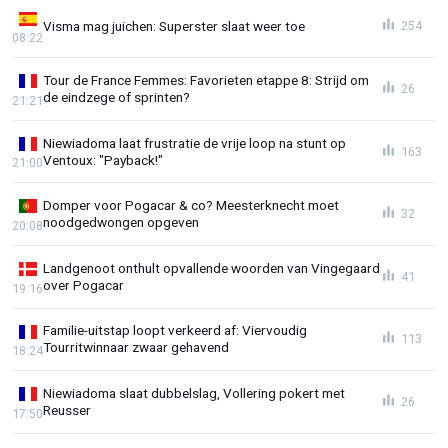
Visma mag juichen: Superster slaat weer toe
254
08:22
Tour de France Femmes: Favorieten etappe 8: Strijd om
26
de eindzege of sprinten?
21:21
Niewiadoma laat frustratie de vrije loop na stunt op
163
Ventoux: "Payback!"
21:00
Domper voor Pogacar & co? Meesterknecht moet
32
noodgedwongen opgeven
20:08
Landgenoot onthult opvallende woorden van Vingegaard
41
over Pogacar
19:16
Familie-uitstap loopt verkeerd af: Viervoudig
113
Tourritwinnaar zwaar gehavend
18:24
Niewiadoma slaat dubbelslag, Vollering pokert met
26
Reusser
17:50