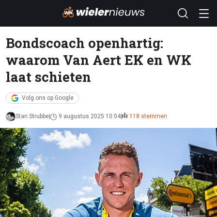
Bondscoach openhartig:
waarom Van Aert EK en WK
laat schieten
Volg ons op Google
Stan Strubbe
9 augustus 2025 10:04
118 stemmen