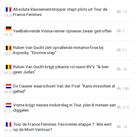
Absolute klassementstopper stapt plots uit Tour de
19
France Femmes
14:38
Veelbelovende Visma-renner opnieuw zwaar getroffen
5
10:41
Ruben Van Gucht ziet opvallende metamorfose bij
51
Kopecky: "Enorme stap"
10:01
Ruben Van Gucht krijgt pikante rol naast BV's: "Ik ben
18
geen Judas"
09:23
De Cauwer waarschuwt Van der Poel: "Kans misschien al
248
gehad"
08:44
Visma krijgt nieuwe mokerslag in Tour, plan B meteen aan
373
diggelen
07:57
Tour de France Femmes: Favorieten etappe 7: Wie wint
18
op de Mont Ventoux?
21:21