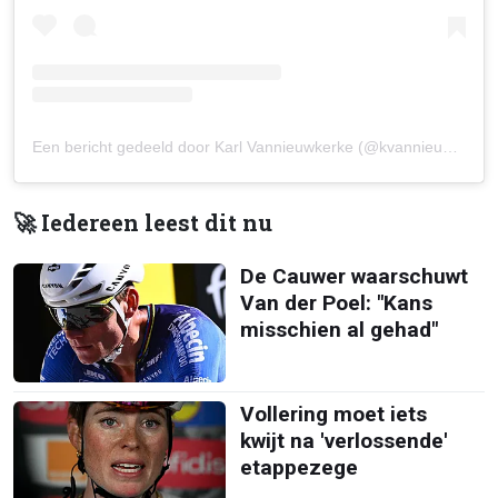
Een bericht gedeeld door Karl Vannieuwkerke (@kvannieuwkerke)
🚀 Iedereen leest dit nu
De Cauwer waarschuwt
Van der Poel: "Kans
misschien al gehad"
Vollering moet iets
kwijt na 'verlossende'
etappezege