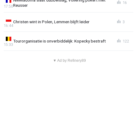
Niewiadoma slaat dubbelslag, Vollering pokert met
16
Reusser
17:50
Christen wint in Polen, Lemmen blijft leider
3
16:44
Tourorganisatie is onverbiddelijk: Kopecky bestraft
122
15:33
▼ Ad by Refinery89