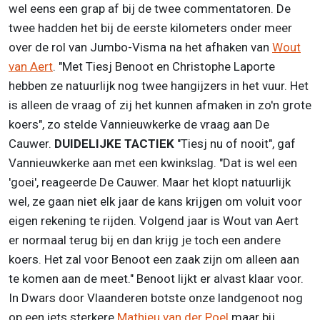
wel eens een grap af bij de twee commentatoren. De
twee hadden het bij de eerste kilometers onder meer
over de rol van Jumbo-Visma na het afhaken van
Wout
van Aert
. "Met Tiesj Benoot en Christophe Laporte
hebben ze natuurlijk nog twee hangijzers in het vuur. Het
is alleen de vraag of zij het kunnen afmaken in zo'n grote
koers", zo stelde Vannieuwkerke de vraag aan De
Cauwer.
DUIDELIJKE TACTIEK
"Tiesj nu of nooit", gaf
Vannieuwkerke aan met een kwinkslag. "Dat is wel een
'goei', reageerde De Cauwer. Maar het klopt natuurlijk
wel, ze gaan niet elk jaar de kans krijgen om voluit voor
eigen rekening te rijden. Volgend jaar is Wout van Aert
er normaal terug bij en dan krijg je toch een andere
koers. Het zal voor Benoot een zaak zijn om alleen aan
te komen aan de meet." Benoot lijkt er alvast klaar voor.
In Dwars door Vlaanderen botste onze landgenoot nog
op een iets sterkere
Mathieu van der Poel
maar bij