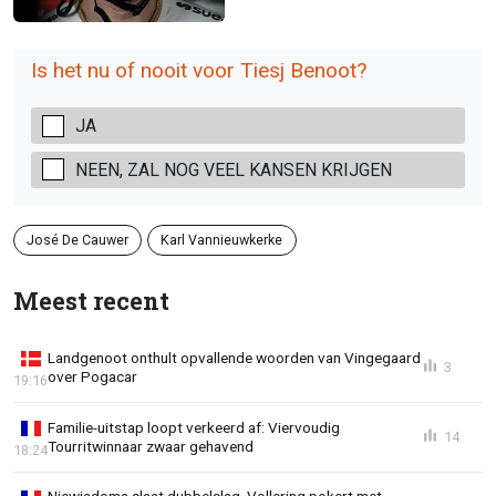
Is het nu of nooit voor Tiesj Benoot?
JA
NEEN, ZAL NOG VEEL KANSEN KRIJGEN
José De Cauwer
Karl Vannieuwkerke
Meest recent
Landgenoot onthult opvallende woorden van Vingegaard
3
over Pogacar
19:16
Familie-uitstap loopt verkeerd af: Viervoudig
14
Tourritwinnaar zwaar gehavend
18:24