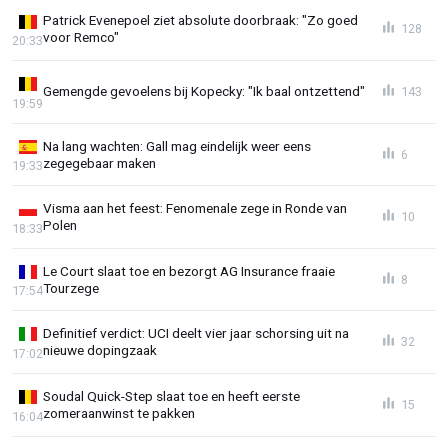
Patrick Evenepoel ziet absolute doorbraak: "Zo goed
128
voor Remco"
20:33
Gemengde gevoelens bij Kopecky: "Ik baal ontzettend"
143
19:59
Na lang wachten: Gall mag eindelijk weer eens
6
zegegebaar maken
19:33
Visma aan het feest: Fenomenale zege in Ronde van
10
Polen
18:33
Le Court slaat toe en bezorgt AG Insurance fraaie
8
Tourzege
17:54
Definitief verdict: UCI deelt vier jaar schorsing uit na
32
nieuwe dopingzaak
17:02
Soudal Quick-Step slaat toe en heeft eerste
15
zomeraanwinst te pakken
16:04