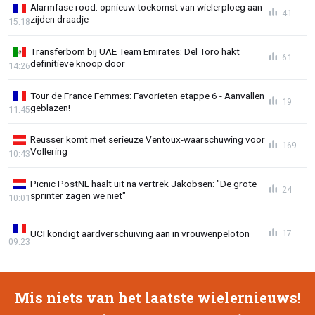
Alarmfase rood: opnieuw toekomst van wielerploeg aan
41
zijden draadje
15:18
Transferbom bij UAE Team Emirates: Del Toro hakt
61
definitieve knoop door
14:26
Tour de France Femmes: Favorieten etappe 6 - Aanvallen
19
geblazen!
11:45
Reusser komt met serieuze Ventoux-waarschuwing voor
169
Vollering
10:43
Picnic PostNL haalt uit na vertrek Jakobsen: "De grote
24
sprinter zagen we niet"
10:01
UCI kondigt aardverschuiving aan in vrouwenpeloton
17
09:23
Mis niets van het laatste wielernieuws!