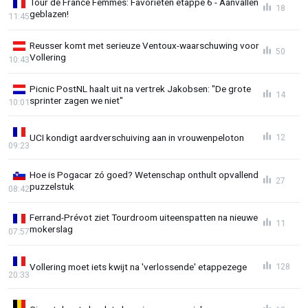
Tour de France Femmes: Favorieten etappe 6 - Aanvallen
18
geblazen!
11:45
Reusser komt met serieuze Ventoux-waarschuwing voor
50
Vollering
10:43
Picnic PostNL haalt uit na vertrek Jakobsen: "De grote
14
sprinter zagen we niet"
10:01
UCI kondigt aardverschuiving aan in vrouwenpeloton
12
09:23
Hoe is Pogacar zó goed? Wetenschap onthult opvallend
27
puzzelstuk
08:42
Ferrand-Prévot ziet Tourdroom uiteenspatten na nieuwe
11
mokerslag
07:57
Vollering moet iets kwijt na 'verlossende' etappezege
128
20:33