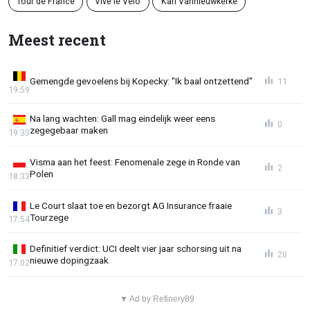
Tour de France
Vive le Vélo
Karl Vannieuwkerke
Meest recent
Gemengde gevoelens bij Kopecky: "Ik baal ontzettend"
11
19:59
Na lang wachten: Gall mag eindelijk weer eens
0
zegegebaar maken
19:33
Visma aan het feest: Fenomenale zege in Ronde van
2
Polen
18:33
Le Court slaat toe en bezorgt AG Insurance fraaie
3
Tourzege
17:54
Definitief verdict: UCI deelt vier jaar schorsing uit na
20
nieuwe dopingzaak
17:02
▼ Ad by Refinery89