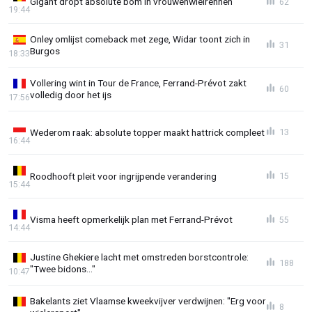
Gigant dropt absolute bom in vrouwenwielrennen
62
19:44
Onley omlijst comeback met zege, Widar toont zich in
31
Burgos
18:33
Vollering wint in Tour de France, Ferrand-Prévot zakt
60
volledig door het ijs
17:56
Wederom raak: absolute topper maakt hattrick compleet
13
16:44
Roodhooft pleit voor ingrijpende verandering
15
15:44
Visma heeft opmerkelijk plan met Ferrand-Prévot
55
14:44
Justine Ghekiere lacht met omstreden borstcontrole:
188
"Twee bidons..."
10:47
Bakelants ziet Vlaamse kweekvijver verdwijnen: "Erg voor
8