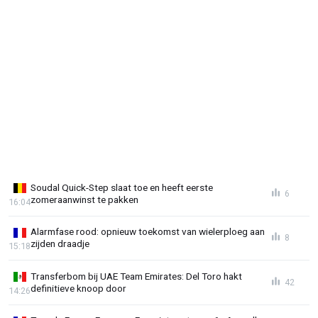
Soudal Quick-Step slaat toe en heeft eerste
6
zomeraanwinst te pakken
16:04
Alarmfase rood: opnieuw toekomst van wielerploeg aan
8
zijden draadje
15:18
Transferbom bij UAE Team Emirates: Del Toro hakt
42
definitieve knoop door
14:26