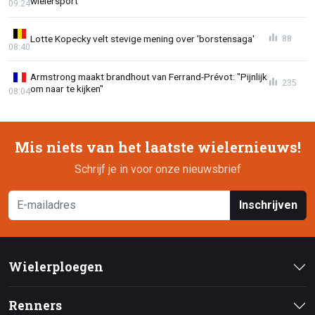
wielersport"
09:24
Lotte Kopecky velt stevige mening over 'borstensaga'
88
08:40
Armstrong maakt brandhout van Ferrand-Prévot: "Pijnlijk
235
om naar te kijken"
08:04
Mis niets van het laatste wielernieuws!
Schrijf je in voor onze nieuwsbrief
Inschrijven
Wielerploegen
Renners