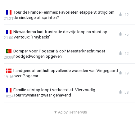
Tour de France Femmes: Favorieten etappe 8: Strijd om
12
de eindzege of sprinten?
21:21
Niewiadoma laat frustratie de vrije loop na stunt op
75
Ventoux: "Payback!"
21:00
Domper voor Pogacar & co? Meesterknecht moet
12
noodgedwongen opgeven
20:08
Landgenoot onthult opvallende woorden van Vingegaard
19
over Pogacar
19:16
Familie-uitstap loopt verkeerd af: Viervoudig
58
Tourritwinnaar zwaar gehavend
18:24
▼ Ad by Refinery89