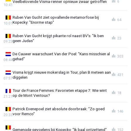
Veelbelovende Visma-renner opnieuw zwaar getroffen
6
10:41
Ruben Van Gucht ziet opvallende metamorfose bij
64
Kopecky: "Enorme stap"
10:01
Ruben Van Gucht krijgt pikante rol naast BV's: "Ik ben
23
geen Judas"
09:23
De Cauwer waarschuwt Van der Poel: "Kans misschien al
303
gehad"
08:44
Visma krijgt nieuwe mokerslag in Tour, plan B meteen aan
431
diggelen
07:57
Tour de France Femmes: Favorieten etappe 7: Wie wint
18
op de Mont Ventoux?
21:21
Patrick Evenepoel ziet absolute doorbraak: "Zo goed
146
voor Remco"
20:33
Gemengde gevoelens bij Kopecky: "Ik baal ontzettend"
152