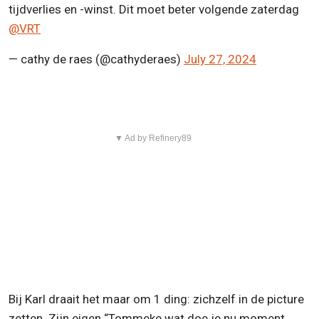
tijdverlies en -winst. Dit moet beter volgende zaterdag
@VRT
— cathy de raes (@cathyderaes)
July 27, 2024
▼ Ad by Refinery89
Bij Karl draait het maar om 1 ding: zichzelf in de picture
zetten. Zijn eigen “Tommeke wat doe je nu moment