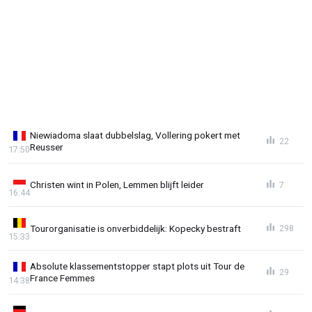
Niewiadoma slaat dubbelslag, Vollering pokert met
22
Reusser
17:50
Christen wint in Polen, Lemmen blijft leider
7
16:44
Tourorganisatie is onverbiddelijk: Kopecky bestraft
298
15:33
Absolute klassementstopper stapt plots uit Tour de
29
France Femmes
14:38