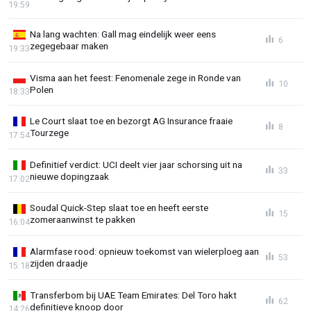
19:59
Na lang wachten: Gall mag eindelijk weer eens
6
zegegebaar maken
19:33
Visma aan het feest: Fenomenale zege in Ronde van
10
Polen
18:33
Le Court slaat toe en bezorgt AG Insurance fraaie
8
Tourzege
17:54
Definitief verdict: UCI deelt vier jaar schorsing uit na
33
nieuwe dopingzaak
17:02
Soudal Quick-Step slaat toe en heeft eerste
15
zomeraanwinst te pakken
16:04
Alarmfase rood: opnieuw toekomst van wielerploeg aan
53
zijden draadje
15:18
Transferbom bij UAE Team Emirates: Del Toro hakt
62
definitieve knoop door
14:26