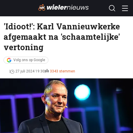
'Idioot!': Karl Vannieuwkerke
afgemaakt na 'schaamtelijke'
vertoning
Volg ons op Google
27 juli 2024 19:30
3343 stemmen