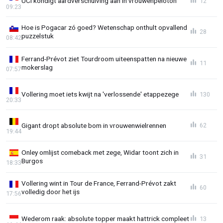
UCI kondigt aardverschuiving aan in vrouwenpeloton
12
09:23
Hoe is Pogacar zó goed? Wetenschap onthult opvallend
28
puzzelstuk
08:42
Ferrand-Prévot ziet Tourdroom uiteenspatten na nieuwe
11
mokerslag
07:57
Vollering moet iets kwijt na 'verlossende' etappezege
130
20:33
Gigant dropt absolute bom in vrouwenwielrennen
62
19:44
Onley omlijst comeback met zege, Widar toont zich in
31
Burgos
18:33
Vollering wint in Tour de France, Ferrand-Prévot zakt
60
volledig door het ijs
17:56
Wederom raak: absolute topper maakt hattrick compleet
13