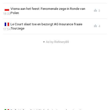
Visma aan het feest: Fenomenale zege in Ronde van
3
Polen
18:33
Le Court slaat toe en bezorgt AG Insurance fraaie
4
Tourzege
17:54
▼ Ad by Refinery89