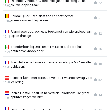
Definitief verdict: UCI deelt vier jaar schorsing uit na
22
nieuwe dopingzaak
17:02
Soudal Quick-Step slaat toe en heeft eerste
6
zomeraanwinst te pakken
16:04
Alarmfase rood: opnieuw toekomst van wielerploeg aan
12
zijden draadje
15:18
Transferbom bij UAE Team Emirates: Del Toro hakt
45
definitieve knoop door
14:26
Tour de France Femmes: Favorieten etappe 6 - Aanvallen
18
geblazen!
11:45
Reusser komt met serieuze Ventoux-waarschuwing voor
52
Vollering
10:43
Picnic PostNL haalt uit na vertrek Jakobsen: "De grote
14
sprinter zagen we niet"
10:01