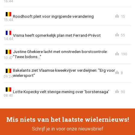
16:44
Roodhooft pleit voor ingrijpende verandering
15
15:44
Visma heeft opmerkelijk plan met Ferrand-Prévot
55
14:44
Justine Ghekiere lacht met omstreden borstcontrole:
190
"Twee bidons..."
10:47
Bakelants ziet Vlaamse kweekvijver verdwijnen: "Erg voor
8
wielersport"
09:24
Lotte Kopecky velt stevige mening over 'borstensaga'
90
08:40
Mis niets van het laatste wielernieuws!
Schrijf je in voor onze nieuwsbrief