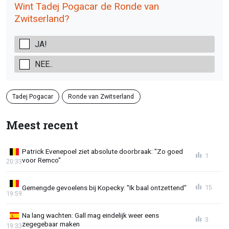
Wint Tadej Pogacar de Ronde van
Zwitserland?
JA!
NEE..
Tadej Pogacar
Ronde van Zwitserland
Meest recent
Patrick Evenepoel ziet absolute doorbraak: "Zo goed
1
voor Remco"
20:33
Gemengde gevoelens bij Kopecky: "Ik baal ontzettend"
15
19:59
Na lang wachten: Gall mag eindelijk weer eens
3
zegegebaar maken
19:33