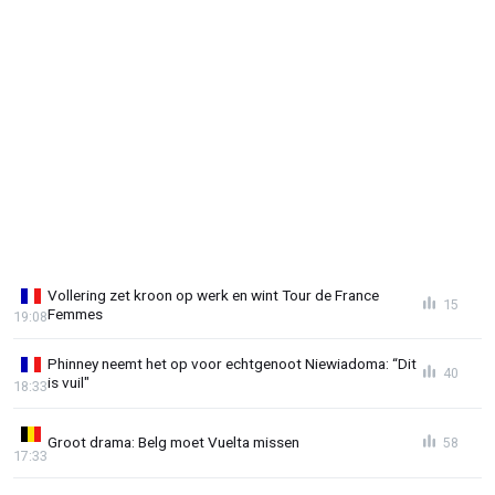
Vollering zet kroon op werk en wint Tour de France
15
Femmes
19:08
Phinney neemt het op voor echtgenoot Niewiadoma: “Dit
40
is vuil"
18:33
Groot drama: Belg moet Vuelta missen
58
17:33