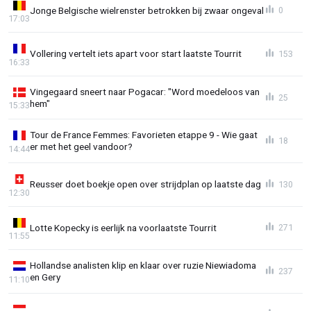
Jonge Belgische wielrenster betrokken bij zwaar ongeval
0
17:03
Vollering vertelt iets apart voor start laatste Tourrit
153
16:33
Vingegaard sneert naar Pogacar: "Word moedeloos van
25
hem"
15:33
Tour de France Femmes: Favorieten etappe 9 - Wie gaat
18
er met het geel vandoor?
14:44
Reusser doet boekje open over strijdplan op laatste dag
130
12:30
Lotte Kopecky is eerlijk na voorlaatste Tourrit
271
11:55
Hollandse analisten klip en klaar over ruzie Niewiadoma
237
en Gery
11:10