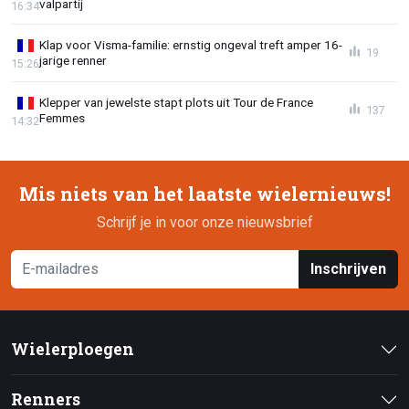
valpartij
16:34
Klap voor Visma-familie: ernstig ongeval treft amper 16-
19
jarige renner
15:26
Klepper van jewelste stapt plots uit Tour de France
137
Femmes
14:32
Mis niets van het laatste wielernieuws!
Schrijf je in voor onze nieuwsbrief
Inschrijven
Wielerploegen
Renners