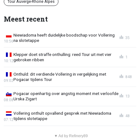
Tour Auverge-Rhone Alpes
Meest recent
Niewiadoma heeft duidelijke boodschap voor Vollering
35
na slotetappe
10:56
Klepper doet straffe onthulling: reed Tour uit met vier
1
gebroken ribben
10:12
Onthuld: dit verdiende Vollering in vergelijking met
848
Pogacar tijdens Tour
09:02
Pogacar openhartig over angstig moment met verloofde
13
Urska Zigart
08:08
Vollering onthult opvallend gesprek met Niewiadoma
48
tijdens slotetappe
07:12
▼ Ad by Refinery89