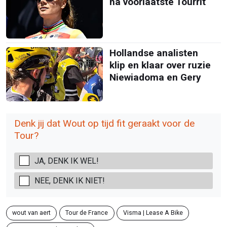
na voorlaatste Tourrit
Hollandse analisten
klip en klaar over ruzie
Niewiadoma en Gery
Denk jij dat Wout op tijd fit geraakt voor de
Tour?
JA, DENK IK WEL!
NEE, DENK IK NIET!
wout van aert
Tour de France
Visma | Lease A Bike