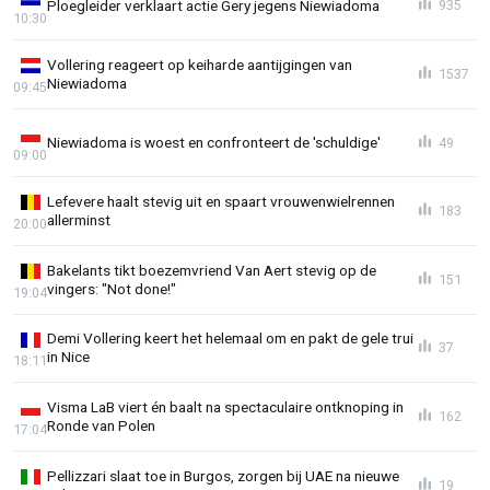
Ploegleider verklaart actie Gery jegens Niewiadoma
935
10:30
Vollering reageert op keiharde aantijgingen van
1537
Niewiadoma
09:45
Niewiadoma is woest en confronteert de 'schuldige'
49
09:00
Lefevere haalt stevig uit en spaart vrouwenwielrennen
183
allerminst
20:00
Bakelants tikt boezemvriend Van Aert stevig op de
151
vingers: "Not done!"
19:04
Demi Vollering keert het helemaal om en pakt de gele trui
37
in Nice
18:11
Visma LaB viert én baalt na spectaculaire ontknoping in
162
Ronde van Polen
17:04
Pellizzari slaat toe in Burgos, zorgen bij UAE na nieuwe
19