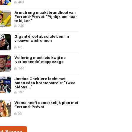
461
Armstrong maakt brandhout van
Ferrand-Prévot: "Pijnlijk om naar
te kijken"
240
Gigant dropt absolute bom in
vrouwenwielrennen
62
Vollering moet iets kwijt na
'verlossende' etappezege
144
Justine Ghekiere lacht met
omstreden borstcontrole: "Twee
bidons..."
197
Visma heeft opmerkelijk plan met
Ferrand-Prévot
55
et Binnen