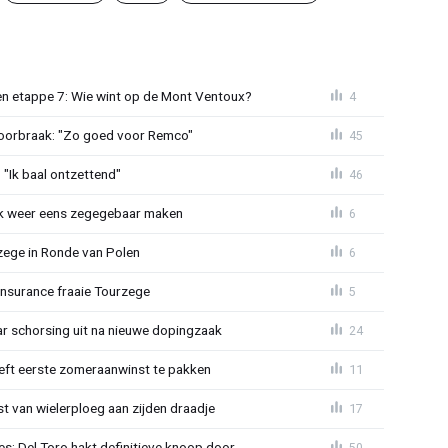
n etappe 7: Wie wint op de Mont Ventoux?
4
doorbraak: "Zo goed voor Remco"
45
"Ik baal ontzettend"
46
ijk weer eens zegegebaar maken
6
zege in Ronde van Polen
6
Insurance fraaie Tourzege
5
jaar schorsing uit na nieuwe dopingzaak
24
eeft eerste zomeraanwinst te pakken
11
 van wielerploeg aan zijden draadje
17
s: Del Toro hakt definitieve knoop door
50