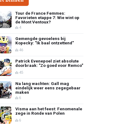
Tour de France Femmes:
Favorieten etappe 7: Wie wint op
de Mont Ventoux?
4
Gemengde gevoelens bij
Kopecky: "Ik baal ontzettend"
46
Patrick Evenepoel ziet absolute
doorbraak: "Zo goed voor Remco"
45
Na lang wachten: Gall mag
eindelijk weer eens zegegebaar
maken
6
Visma aan het feest: Fenomenale
zege in Ronde van Polen
6