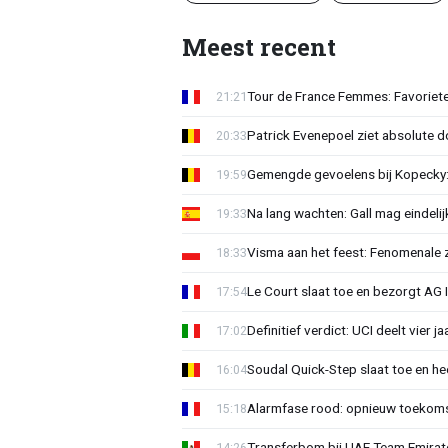
Meest recent
Tour de France Femmes: Favoriete
21:21
Patrick Evenepoel ziet absolute 
20:33
Gemengde gevoelens bij Kopecky: 
19:59
Na lang wachten: Gall mag eindel
19:33
Visma aan het feest: Fenomenale 
18:33
Le Court slaat toe en bezorgt AG 
17:54
Definitief verdict: UCI deelt vier 
17:02
Soudal Quick-Step slaat toe en h
16:04
Alarmfase rood: opnieuw toekomst
15:18
Transferbom bij UAE Team Emirate
14:26