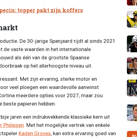
pecin: topper pakt zijn koffers
markt
oductie. De 30-jarige Spanjaard rijdt al sinds 2021
ot de vaste waarden in het internationale
chouwd als één van de grootste Spaanse
doorbraak op het allerhoogste niveau uit.
teressant. Met zijn ervaring, sterke motor en
j voor veel ploegen een waardevolle aanwinst
Cortina meerdere opties voor 2027, maar zou
 beste papieren hebben.
ije jaren een indrukwekkende klassieke kern uit
r Philipsen
. Met het mogelijke vertrek van enkele
ctspeler
Kaden Groves
, kan extra ervaring goed van
N